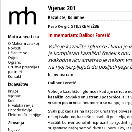
Vijenac 201
Kazalište
,
Kolumne
Pero Kvrgić: STILSKE VJEŽBE
In memoriam: Dalibor Foretić
Matica hrvatska
O Matici hrvatskoj
Volio je kazalište i glumce i kada je
Novosti
je kompletan kazališni čovjek s onu s
Učlanite se
Odjeli
svakodnevicu smatrao je nekom vr
Ogranci
na njoj iscrpljujući do posljednjega 
Društva prijatelja i
partneri
In memoriam
Kontakt
Dalibor Foretić
Izdavaštvo
Knjige
Volio je kazalište i glumce i kada je izricao
Vijenac
kazališni čovjek s onu stranu pozornice, a i 
Kolo
vrstom pozornice, neumorno se na njoj iscrpl
Hrvatska revija
Prirodoslovlje
Svaki put kada se na nagovor unutarnje obveze 
Elektroničke knjige
nekoj istaknutoj kazališnoj osobi ili prijatelju
Zbivanja
vlastitih konvencionalnih, ispraznih, prigodnih rij
sugestivno našoj nemoći diktira u pero. Evo, i 
Najave