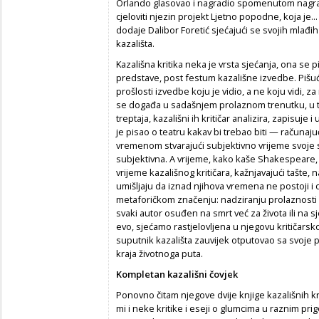
Orlando glasovao i nagradio spomenutom nagra
cjeloviti njezin projekt Ljetno popodne, koja je...
dodaje Dalibor Foretić sjećajući se svojih mlađi
kazališta.
Kazališna kritika neka je vrsta sjećanja, ona se p
predstave, post festum kazališne izvedbe. Pišući
prošlosti izvedbe koju je vidio, a ne koju vidi, 
se događa u sadašnjem prolaznom trenutku, u tre
treptaja, kazališni ih kritičar analizira, zapisuje
je pisao o teatru kakav bi trebao biti — računaju
vremenom stvarajući subjektivno vrijeme svoje su
subjektivna. A vrijeme, kako kaše Shakespeare, »n
vrijeme kazališnog kritičara, kažnjavajući tašte, n
umišljaju da iznad njihova vremena ne postoji 
metaforičkom značenju: nadziranju prolaznosti i 
svaki autor osuđen na smrt već za života ili na sj
evo, sjećamo rastjelovljena u njegovu kritičarsko
suputnik kazališta zauvijek otputovao sa svoje
kraja životnoga puta.
Kompletan kazališni čovjek
Ponovno čitam njegove dvije knjige kazališnih kr
mi i neke kritike i eseji o glumcima u raznim pr