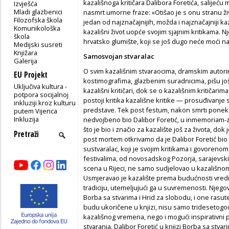
kazališnoga kritičara Dalibora Foretića, salijeću
Izvješća
Mladi glazbenici
nasmrt umorne fraze: »Otišao je s onu stranu ž
Filozofska škola
jedan od najznačajnijih, možda i najznačajniji kazal
Komunikološka
kazališni život uopće svojim sjajnim kritikama.
škola
hrvatsko glumište, koji se još dugo neće moći na
Medijski susreti
Knjižara
Samosvojan stvaralac
Galerija
O svim kazališnim stvaraocima, dramskim autori
EU Projekt
kostimografima, glazbenim suradnicima, pišu još
Uključiva kultura -
kazališni kritičari, dok se o kazališnim kritičari
potpora socijalnoj
postoji kritika kazališne kritike — prosuđivanje
inkluziji kroz kulturu
predstave. Tek post festum, nakon smrti ponekog
putem Vijenca
Inkluzija
nedvojbeno bio Dalibor Foretić, u inmemoriam-
što je bio i značio za kazalište još za života, do
post mortem otkrivamo da je Dalibor Foretić bio 
sustvaralac, koji je svojim kritikama i govoreno
festivalima, od novosadskog Pozorja, sarajevski
scena u Rijeci, ne samo sudjelovao u kazališnom 
Usmjeravao je kazalište prema budućnosti vrednu
tradiciju, utemeljujući ga u suvremenosti. Njego
Borba sa stvarima i Hrid za slobodu, i one rasut
budu ukoričene u knjizi, nisu samo tridesetogod
kazališnog vremena, nego i mogući inspirativni 
stvaranja. Dalibor Foretić u knjizi Borba sa stv