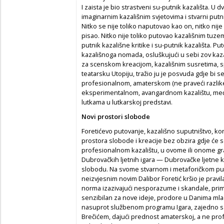
I zaista je bio strastveni su-putnik kazališta. U
imaginarnim kazališnim svjetovima i stvarni putn
Nitko se nije toliko naputovao kao on, nitko nije
pisao. Nitko nije toliko putovao kazališnim tuz
putnik kazališne kritike i su-putnik kazališta. 
kazališnoga nomada, osluškujući u sebi zov kaza
za scenskom kreacijom, kazališnim susretima, spr
teatarsku Utopiju, tražio ju je posvuda gdje bi s
profesionalnom, amaterskom (ne praveći razlike
eksperimentalnom, avangardnom kazalištu, među
lutkama u lutkarskoj predstavi.
Novi prostori slobode
Foretićevo putovanje, kazališno suputništvo, ko
prostora slobode i kreacije bez obzira gdje će s
profesionalnom kazalištu, u ovome ili onome gra
Dubrovačkih ljetnih igara — Dubrovačke ljetne k
slobodu. Na svome stvarnom i metaforičkom pu
neizvjesnim novim Dalibor Foretić kršio je pravi
norma izazivajući nesporazume i skandale, primj
senzibilan za nove ideje, prodore u Danima ml
nasuprot službenom programu Igara, zajedno s p
Brečićem, dajući prednost amaterskoj, a ne prof