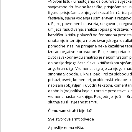
»Novom listu« u nastojanju da obuhvati svijet kazal
svojevrsno društveno kazalište, prisjećam se i 
figure, prisječam se njegovih kazališnih žiriran
festivale, sjajna vođenja i usmjeravanja razgovo
u Rijeci, povremenih susreta, razgovora, njegove
umijeća rasuđivanja, analiza i opisa predstava; r
kazališnu kritiku polazeći od fenomena predsta
unutarnje intencije, a ne od izvanjskoga rezultata 
pomodne, nasilne primjene neke kazališne teorije
izricao negativne prosudbe. Bio je kompletan kaz
život i svakodnevicu smatrao je nekom vrstom p
do posljednjega časa. Sav u kritičarskom sjećan
angažiran u igri Vremena, a igra je za njega znač
sinonim Slobode. U knjizi pak Hrid za slobodu 
prikazi, osvrti, komentari, problemski tekstovi
napisani i objavljeni i uvodni tekstovi, komentari
osobnih (ne)prilika koje su pratile predstave i
vremena nastanka knjige. Posljednje rječi — Brec
slutnja su ili izvjesnost smrti.
Čemu vam strah i bijeda?
Sve stvorove srmt odvede
A poslije nema ništa.