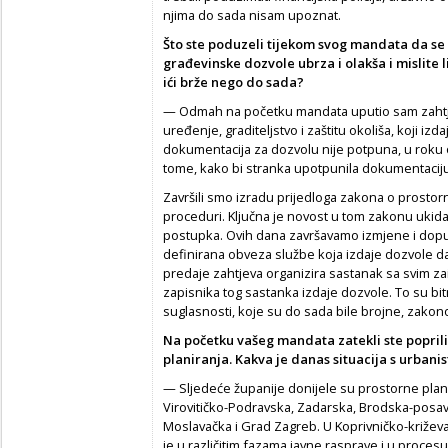
njima do sada nisam upoznat.
Što ste poduzeli tijekom svog mandata da se
građevinske dozvole ubrza i olakša i mislite 
ići brže nego do sada?
— Odmah na početku mandata uputio sam zahtj
uređenje, graditeljstvo i zaštitu okoliša, koji iz
dokumentacija za dozvolu nije potpuna, u roku o
tome, kako bi stranka upotpunila dokumentaciju
Završili smo izradu prijedloga zakona o prostor
proceduri. Ključna je novost u tom zakonu ukid
postupka. Ovih dana završavamo izmjene i dopun
definirana obveza službe koja izdaje dozvole da
predaje zahtjeva organizira sastanak sa svim za
zapisnika tog sastanka izdaje dozvole. To su bit
suglasnosti, koje su do sada bile brojne, zak
Na početku vašeg mandata zatekli ste popril
planiranja. Kakva je danas situacija s urban
— Sljedeće županije donijele su prostorne pla
Virovitičko-Podravska, Zadarska, Brodska-posav
Moslavačka i Grad Zagreb. U Koprivničko-križeva
je u različitim fazama javne rasprave i u proces