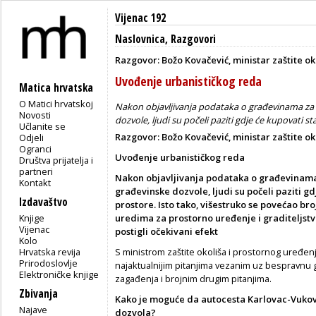
Vijenac 192
Naslovnica
,
Razgovori
Razgovor: Božo Kovačević, ministar zaštite ok
Uvođenje urbanističkog reda
Matica hrvatska
O Matici hrvatskoj
Nakon objavljivanja podataka o građevinama za t
Novosti
dozvole, ljudi su počeli paziti gdje će kupovati s
Učlanite se
Razgovor: Božo Kovačević, ministar zaštite ok
Odjeli
Ogranci
Uvođenje urbanističkog reda
Društva prijatelja i
partneri
Nakon objavljivanja podataka o građevinama 
Kontakt
građevinske dozvole, ljudi su počeli paziti g
Izdavaštvo
prostore. Isto tako, višestruko se povećao br
Knjige
uredima za prostorno uređenje i graditeljst
Vijenac
postigli očekivani efekt
Kolo
Hrvatska revija
S ministrom zaštite okoliša i prostornog uređe
Prirodoslovlje
najaktualnijim pitanjima vezanim uz bespravnu 
Elektroničke knjige
zagađenja i brojnim drugim pitanjima.
Zbivanja
Kako je moguće da autocesta Karlovac-Vuko
Najave
dozvola?