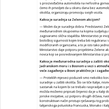
s proizvođačima automobila na nefosilna goriva,
ćemo ih privoljeti da u okviru dana bez automobi
okoliša, organiziraju promociju svojih vozila.
Kakva je suradnja sa Zelenom akcijom?
— Mislim da je suradnja dobra. Predstavnici Zel
međunarodnim skupovima na kojima sudjeluju i p
zagovaramo slična stajališta. Ministarstvo je inic
biološkoj sigurnosti kojim treba biti regulirana
modificiranih organizama, a to je isto tako jedn
Ministarstvo daje potporu projektima Zelene akci
novca koji se posredovanjem Ministarstva iz pr
Kakva je međunarodna suradnja u zaštiti okoli
Jadranskom moru i s Bosnom u vezi s atmosfe
veće zagađenje u Bosni praktično je i zagađe
— Proteklih mjeseci poduzeli smo nekoliko k
suradnje u zaštiti okoliša. Što se tiče Italije, ni
sastanak na kojem bi se trebalo raspravljati o 
možda možemo pripisati činjenici da je u Italiji 
jonske inicijative, uz potporu drugih država, nasto
konstruktivan način pristupi rješavanju tog pro
talijanskoga poluotoka Francuska, Monako i Ital