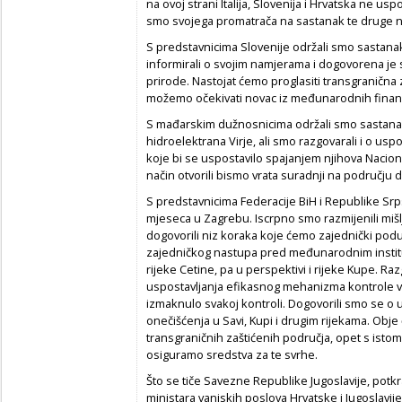
na ovoj strani Italija, Slovenija i Hrvatska ne u
smo svojega promatrača na sastanak te druge n
S predstavnicima Slovenije održali smo sastana
informirali o svojim namjerama i dogovorena je 
prirode. Nastojat ćemo proglasiti transgranična 
možemo očekivati novac iz međunarodnih financi
S mađarskim dužnosnicima održali smo sastanak
hidroelektrana Virje, ali smo razgovarali i o us
koje bi se uspostavilo spajanjem njihova Naciona
način otvorili bismo vrata suradnji na područj
S predstavnicima Federacije BiH i Republike Sr
mjeseca u Zagrebu. Iscrpno smo razmijenili mišl
dogovorili niz koraka koje ćemo zajednički poduz
zajedničkog nastupa pred međunarodnim instituc
rijeke Cetine, pa u perspektivi i rijeke Kupe. Razg
uspostavljanja efikasnog mehanizma kontrole vađ
izmaknulo svakoj kontroli. Dogovorili smo se o
onečišćenja u Savi, Kupi i drugim rijekama. Obj
transgraničnih zaštićenih područja, opet s ist
osiguramo sredstva za te svrhe.
Što se tiče Savezne Republike Jugoslavije, potk
ministara vanjskih poslova Hrvatske i Jugoslavije