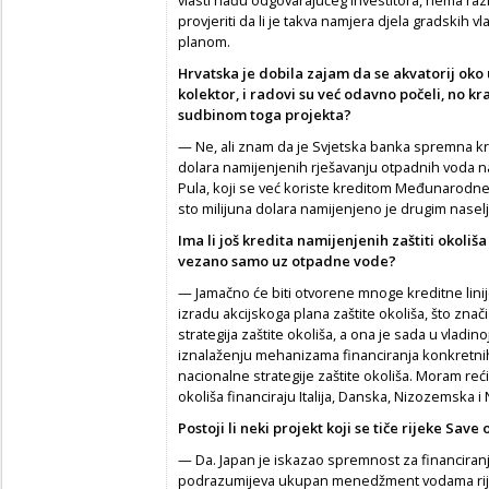
provjeriti da li je takva namjera djela gradskih 
planom.
Hrvatska je dobila zajam da se akvatorij oko u
kolektor, i radovi su već odavno počeli, no kraj
sudbinom toga projekta?
— Ne, ali znam da je Svjetska banka spremna kre
dolara namijenjenih rješavanju otpadnih voda na J
Pula, koji se već koriste kreditom Međunarodne 
sto milijuna dolara namijenjeno je drugim nasel
Ima li još kredita namijenjenih zaštiti okoliša
vezano samo uz otpadne vode?
— Jamačno će biti otvorene mnoge kreditne linije
izradu akcijskoga plana zaštite okoliša, što zna
strategija zaštite okoliša, a ona je sada u vladin
iznalaženju mehanizama financiranja konkretnih 
nacionalne strategije zaštite okoliša. Moram reć
okoliša financiraju Italija, Danska, Nizozemska i
Postoji li neki projekt koji se tiče rijeke Sa
— Da. Japan je iskazao spremnost za financiranj
podrazumijeva ukupan menedžment vodama rijek