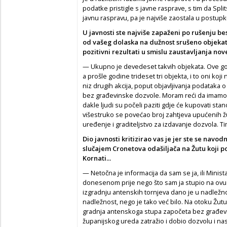
podatke pristigle s javne rasprave, s tim da Split
javnu raspravu, pa je najviše zaostala u postup
U javnosti ste najviše zapaženi po rušenju b
od vašeg dolaska na dužnost srušeno objekat
pozitivni rezultati u smislu zaustavljanja n
— Ukupno je devedeset takvih objekata. Ove g
a prošle godine trideset tri objekta, i to oni ko
niz drugih akcija, poput objavljivanja podataka 
bez građevinske dozvole. Moram reći da imamo 
dakle ljudi su počeli paziti gdje će kupovati sta
višestruko se povećao broj zahtjeva upućenih 
uređenje i graditeljstvo za izdavanje dozvola. T
Dio javnosti kritizirao vas je jer ste se navo
slučajem Cronetova odašiljača na Žutu koji 
Kornati...
— Netočna je informacija da sam se ja, ili Mini
donesenom prije nego što sam ja stupio na ovu
izgradnju antenskih tornjeva dano je u nadležn
nadležnost, nego je tako već bilo. Na otoku Žutu 
gradnja antenskoga stupa započeta bez građevi
županijskog ureda zatražio i dobio dozvolu i nast