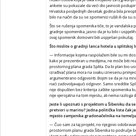
ankete su pokazale da veći dio javnosti podupir
Hrvatska posljednjih desetak godina bila pre
bilo na način da su se spomenici rušili ili da su se
Što se rušenja spomenika tiče, to je vandalska p
gradnje spomenika, jasno da je tu bilo i uspjeli
ovaj spomenik domovini biti uspješan pokušaj.
Što mislite o gradnji lanca hotela u splitskoj 
— Informacije kojima raspolažem bile su mi dost
kako je prezentiran u medijima, ne može biti r
prostornog plana grada Splita. Da bi plan bio us
izrađivač plana mora na svaku iznesenu primjedbu
argumentirano odgovoriti. Bojim se da je na mn
naći zadovoljavajući odgovor. Samo središte Spli
nije dopušten bez kriterija zaštite spomenika kul
nije vjerojatna na tom mjestu, ali nema razloga
Jeste li upoznati s projektom u Šibeniku da se
pretvori u marinu? Jedna politička lista čak j
mjesto zamjenika gradonačelnika na temelju 
— Čuo sam za taj projekt, no njegovo odobravanj
prostornom planu grada Šibenika to područje b
vlasti nađu odgovarajućeg investitora, nema razl