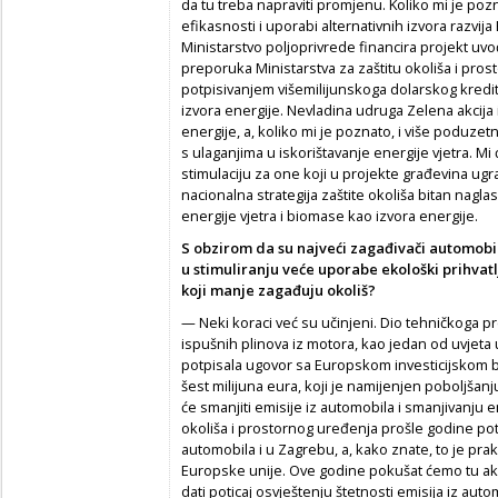
da tu treba napraviti promjenu. Koliko mi je po
efikasnosti i uporabi alternativnih izvora razvija
Ministarstvo poljoprivrede financira projekt uvo
preporuka Ministarstva za zaštitu okoliša i pr
potpisivanjem višemilijunskoga dolarskog kredi
izvora energije. Nevladina udruga Zelena akcij
energije, a, koliko mi je poznato, i više poduzet
s ulaganjima u iskorištavanje energije vjetra. M
stimulaciju za one koji u projekte građevina ugr
nacionalna strategija zaštite okoliša bitan nag
energije vjetra i biomase kao izvora energije.
S obzirom da su najveći zagađivači automobil
u stimuliranju veće uporabe ekološki prihvatl
koji manje zagađuju okoliš?
— Neki koraci već su učinjeni. Dio tehničkoga pr
ispušnih plinova iz motora, kao jedan od uvjeta 
potpisala ugovor sa Europskom investicijskom b
šest milijuna eura, koji je namijenjen poboljšanju
će smanjiti emisije iz automobila i smanjivanju emi
okoliša i prostornog uređenja prošle godine po
automobila i u Zagrebu, a, kako znate, to je pra
Europske unije. Ove godine pokušat ćemo tu akcij
dati poticaj osvještenju štetnosti emisija iz au