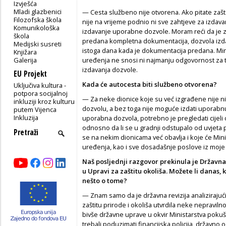
Izvješća
Mladi glazbenici
— Cesta službeno nije otvorena. Ako pitate zašt
Filozofska škola
nije na vrijeme podnio ni sve zahtjeve za izdav
Komunikološka
izdavanje uporabne dozvole. Moram reći da je za
škola
predana kompletna dokumentacija, dozvola izdan
Medijski susreti
istoga dana kada je dokumentacija predana. Mini
Knjižara
Galerija
uređenja ne snosi ni najmanju odgovornost za
izdavanja dozvole.
EU Projekt
Kada će autocesta biti službeno otvorena?
Uključiva kultura -
potpora socijalnoj
— Za neke dionice koje su već izgrađene nije 
inkluziji kroz kulturu
dozvolu, a bez toga nije moguće izdati uporabnu
putem Vijenca
Inkluzija
uporabna dozvola, potrebno je pregledati cijeli o
odnosno da li se u gradnji odstupalo od uvjeta p
se na nekim dionicama već obavlja i koje će Mini
uređenja, kao i sve dosadašnje poslove iz moje 
Naš posljednji razgovor prekinula je Državna r
u Upravi za zaštitu okoliša. Možete li danas, k
nešto o tome?
— Znam samo da je državna revizija analizirajuć
zaštitu prirode i okoliša utvrdila neke nepraviln
bivše državne uprave u okvir Ministarstva pokušal
trebali poduzimati financijska policija, državno o