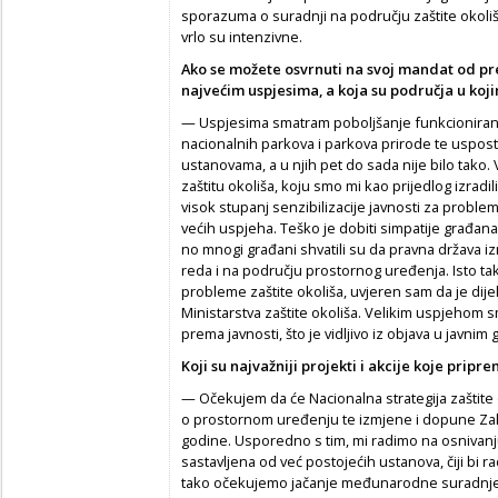
sporazuma o suradnji na području zaštite okoli
vrlo su intenzivne.
Ako se možete osvrnuti na svoj mandat od pr
najvećim uspjesima, a koja su područja u koji
— Uspjesima smatram poboljšanje funkcioniranja
nacionalnih parkova i parkova prirode te uspost
ustanovama, a u njih pet do sada nije bilo tako.
zaštitu okoliša, koju smo mi kao prijedlog izradi
visok stupanj senzibilizacije javnosti za prob
većih uspjeha. Teško je dobiti simpatije građana
no mnogi građani shvatili su da pravna država
reda i na području prostornog uređenja. Isto tako
probleme zaštite okoliša, uvjeren sam da je di
Ministarstva zaštite okoliša. Velikim uspjehom 
prema javnosti, što je vidljivo iz objava u javnim 
Koji su najvažniji projekti i akcije koje prip
— Očekujem da će Nacionalna strategija zaštite o
o prostornom uređenju te izmjene i dopune Zako
godine. Usporedno s tim, mi radimo na osnivanju a
sastavljena od već postojećih ustanova, čiji bi r
tako očekujemo jačanje međunarodne suradnje