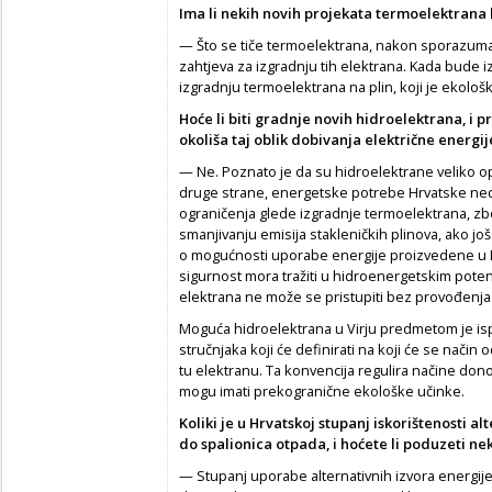
Ima li nekih novih projekata termoelektrana 
— Što se tiče termoelektrana, nakon sporazum
zahtjeva za izgradnju tih elektrana. Kada bude
izgradnju termoelektrana na plin, koji je ekološk
Hoće li biti gradnje novih hidroelektrana, i pr
okoliša taj oblik dobivanja električne energij
— Ne. Poznato je da su hidroelektrane veliko op
druge strane, energetske potrebe Hrvatske ned
ograničenja glede izgradnje termoelektrana, zb
smanjivanju emisija stakleničkih plinova, ako jo
o mogućnosti uporabe energije proizvedene u B
sigurnost mora tražiti u hidroenergetskim potenci
elektrana ne može se pristupiti bez provođenj
Moguća hidroelektrana u Virju predmetom je is
stručnjaka koji će definirati na koji će se način
tu elektranu. Ta konvencija regulira načine dono
mogu imati prekogranične ekološke učinke.
Koliki je u Hrvatskoj stupanj iskorištenosti a
do spalionica otpada, i hoćete li poduzeti ne
— Stupanj uporabe alternativnih izvora energije