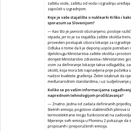
zaštitu vode, zaštitu od voda i izgradnju uređaja
započeli s izgradnjom.
Koje je vaše stajalište o nuklearki Krško i k
sporazum sa Slovenijom?
— Kao što je javnosti obznanjeno, postoje razli
otpada, jer to je sa stajališta zaštite okoliša tre
proveden postupak izbora lokacije za izgradnje t
Odluka o tome da li je deponij uopće potreban i ko
djelokrugu Ministarstva zaštite okoliša i prost
donijeti Ministarstvo zdravstva i Ministarstvo go
osim za definiranje lokacije takva odlagališta, z
okoliš, koja mora biti napravljena prije početka 
nadzor kvalitete građenja. Želim istaknuti da cij
međunarodnim standardima, i uz sudjelovanje j
Koliko se po vašim informacijama zagađivan
naprednom tehnologijom pročišćavanja?
— Znatno. Jedna od zadaća definiranih prijedlo
štetnih emisija, pogotovo stakleničkih plinova 
termoelektrane mogu funkcionirati na zadovoljav
Mjerenje svih emisija u Plominu 2 pokazuje da
propisanih i preporučenih emisija.