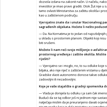
dozvola izdana na zakonit način. U načelu, na
investitor je imao pravo graditi. Otok Žut nije u
tamo ovlasti Ministarstva za zaštitu okoliša i p
kao u zaštićenom području.
Vjerojatno znate da i unutar Nacionalnog pa
sagrađenih objekata. Hoćete li nešto poduze
— Da. Na Kornatima je to jedan od najozbiljnijih
u skladu s prostornim planom. Objekti koji nisu
biti srušeni.
Možete li nam reći svoje mišljenje o asfaltiran
prostornog uređenja i zaštite okoliša. Mislite 
riješiti?
— Vjerojatno se i moglo, no, to su odluke koje 
biljaka, ako nije riječ o zaštićenim vrstama u dj
Gradske vlasti autonomno donose takve odluke, 
zadovoljni ili nezadovoljni.
Koje je vaše stajalište o gradnji spomenika 
— Vlada je donijela tu odluku i ja sam čak ime
Budući da se taj odbor još ni jednom nije sastao
natječaja mislim da je preuranjeno davati ocjene,
nisam osoba koja je dala inicijativu za izgradnju