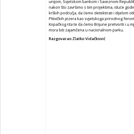
unijom, Svjetskom bankom i Saveznom Republ
nakon što završimo s tim projektima, iduće godin
krških područja, da ćemo detektirati i dijelom o
Plitvičkih jezera kao svjetskoga prirodnog feno
Kopačkog rita te da ćemo Brijune pretvoriti i u mj
mora biti zajamčena u nacionalnom parku.
Razgovarao Zlatko Vidačković