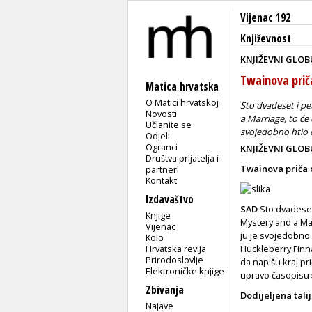
Vijenac 192
Književnost
KNJIŽEVNI GLO
Twainova prič
Matica hrvatska
O Matici hrvatskoj
Sto dvadeset i p
Novosti
a Marriage, to će 
Učlanite se
svojedobno htio o
Odjeli
Ogranci
KNJIŽEVNI GLO
Društva prijatelja i
Twainova priča 
partneri
Kontakt
Izdavaštvo
SAD
Sto dvadeset
Knjige
Mystery and a Mar
Vijenac
ju je svojedobno 
Kolo
Hrvatska revija
Huckleberry Finna
Prirodoslovlje
da napišu kraj pr
Elektroničke knjige
upravo časopisu »
Zbivanja
Dodijeljena tal
Najave