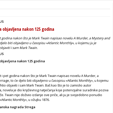
BUS
a objavljena nakon 125 godina
et godina nakon što je Mark Twain napisao novelu A Murder, a Mystery and
djelo biti objavljeno u časopisu »Atlantic Monthly«, u kojemu ju je
bjaviti i sam Mark Twain.
BUS
objavljena nakon 125 godina
 i pet godina nakon što je Mark Twain napisao novelu A Murder, a
riage, to će djelo biti objavljeno u časopisu »Atlantic Monthly«, u kojemu
htio objaviti i sam Mark Twain. Baš kao što je to zamislio autor
, novela je dio književnog natječanja koje potencijalne suradnike poziva
iče. Twain nije doživio izdanje ove priče, ali ju je svojedobno ponudio
Atlantic Monthly«, u ožujku 1876.
ijanska nagrada Strega