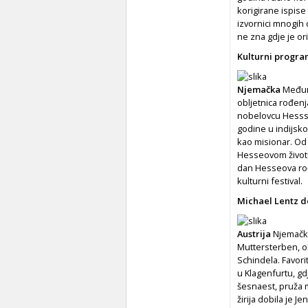
korigirane ispise 
izvornici mnogih 
ne zna gdje je or
Kulturni progr
Njemačka
Međuna
obljetnica rođen
nobelovcu Hessse
godine u indijsk
kao misionar. Od 
Hesseovom životu 
dan Hesseova rođ
kulturni festival.
Michael Lentz 
Austrija
Njemački
Muttersterben, ob
Schindela. Favorit
u Klagenfurtu, g
šesnaest, pruža m
žirija dobila je 