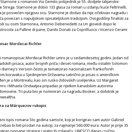
tarnone s romanom Via Gemito pobjednik je 55. dodjele talijanske
 Strega. Starnone je dobio 133 glasa za roman u izdanju kuće Feltrinelli,
da je posvećen njegovu ocu. Starnone je dodao da nije očekivao nagradu i
a povezan s napuljskom spisateljskom tradicijom. Ovogodišnji finalisti za
ili su osim Starnonea, Antonio Debenedetti za Un giovedi dopo le
trocola za Palline di pane, Danilo Donati za Coprilfuoco i Vicenzo Cerami
isac Mordecai Richler
 romanopisac Mordecai Richler umro je u sedamdesetoj godini. Jedan od
nadskih pisaca, autor brojnih priča i deset romana, među ostalim Solomon
i Barney's Version često je tematizirao nacionalizam frankofonih
kom boravaka u Sjedinjenim Državama satirično je pisao o američkom
đen je u Montrealu, kao sin rusko-židovskih useljenika. Uz Margaret
nro i Mihaela Ondaatjea pripadao je rijetkim kanadskim autorima
domovine. Tri puta bio je nominiran za nagradu Booker, a dobitnik je
wealtha.
ura za Márquezov rukopis
ni ispis romana Sto godina samoće, koji je korigirao sam autor Gabriel
rebao bi biti prodan na aukciji, za najmanje 560.000 eura. Autor je prije 35
girao ispisane stranice i vratio ih izdavaču. UNESCO danas i ručno