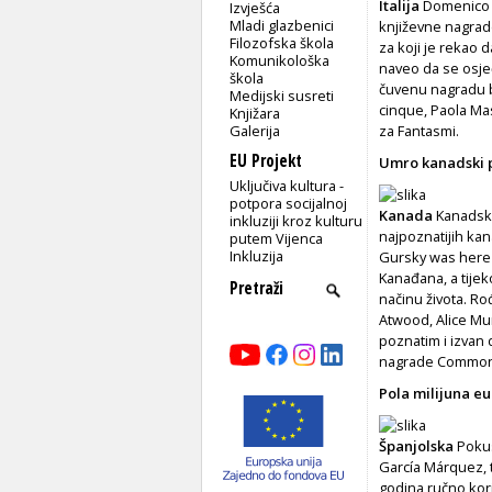
Italija
Domenico S
Izvješća
Mladi glazbenici
književne nagrade
Filozofska škola
za koji je rekao 
Komunikološka
naveo da se osjeć
škola
čuvenu nagradu b
Medijski susreti
cinque, Paola Mas
Knjižara
Galerija
za Fantasmi.
EU Projekt
Umro kanadski p
Uključiva kultura -
potpora socijalnoj
Kanada
Kanadski
inkluziji kroz kulturu
najpoznatijih ka
putem Vijenca
Inkluzija
Gursky was here 
Kanađana, a tije
načinu života. Ro
Atwood, Alice Mu
poznatim i izvan 
nagrade Common
Pola milijuna e
Španjolska
Pokus
García Márquez, t
godina ručno kori