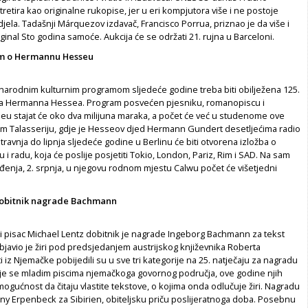
tretira kao originalne rukopise, jer u eri kompjutora više i ne postoje
djela. Tadašnji Márquezov izdavač, Francisco Porrua, priznao je da više i
iginal Sto godina samoće. Aukcija će se održati 21. rujna u Barceloni.
am o Hermannu Hesseu
rodnim kulturnim programom sljedeće godine treba biti obilježena 125.
ja Hermanna Hessea. Program posvećen pjesniku, romanopiscu i
u stajat će oko dva milijuna maraka, a počet će već u studenome ove
om Talasseriju, gdje je Hesseov djed Hermann Gundert desetljećima radio
travnja do lipnja sljedeće godine u Berlinu će biti otvorena izložba o
i radu, koja će poslije posjetiti Tokio, London, Pariz, Rim i SAD. Na sam
enja, 2. srpnja, u njegovu rodnom mjestu Calwu počet će višetjedni
dobitnik nagrade Bachmann
 pisac Michael Lentz dobitnik je nagrade Ingeborg Bachmann za tekst
javio je žiri pod predsjedanjem austrijskog književnika Roberta
i iz Njemačke pobijedili su u sve tri kategorije na 25. natječaju za nagradu
dje se mladim piscima njemačkoga govornog područja, ove godine njih
ogućnost da čitaju vlastite tekstove, o kojima onda odlučuje žiri. Nagradu
Jenny Erpenbeck za Sibirien, obiteljsku priču poslijeratnoga doba. Posebnu