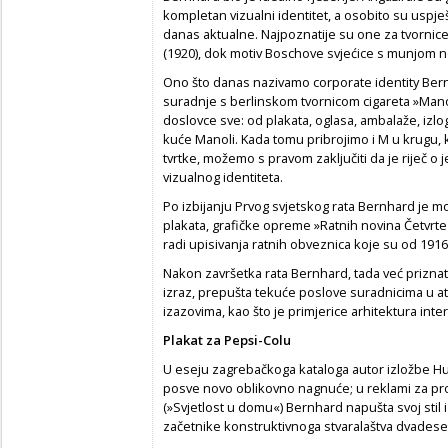
kompletan vizualni identitet, a osobito su uspje
danas aktualne. Najpoznatije su one za tvornice »
(1920), dok motiv Boschove svjećice s munjom 
Ono što danas nazivamo corporate identity Bern
suradnje s berlinskom tvornicom cigareta »Manol
doslovce sve: od plakata, oglasa, ambalaže, izlo
kuće Manoli. Kada tomu pribrojimo i M u krugu, ko
tvrtke, možemo s pravom zaključiti da je riječ o j
vizualnog identiteta.
Po izbijanju Prvog svjetskog rata Bernhard je mo
plakata, grafičke opreme »Ratnih novina Četvrt
radi upisivanja ratnih obveznica koje su od 1916.
Nakon završetka rata Bernhard, tada već priznati u
izraz, prepušta tekuće poslove suradnicima u a
izazovima, kao što je primjerice arhitektura inter
Plakat za Pepsi-Colu
U eseju zagrebačkoga kataloga autor izložbe Hube
posve novo oblikovno nagnuće; u reklami za proj
(»Svjetlost u domu«) Bernhard napušta svoj stil 
začetnike konstruktivnoga stvaralaštva dvadese