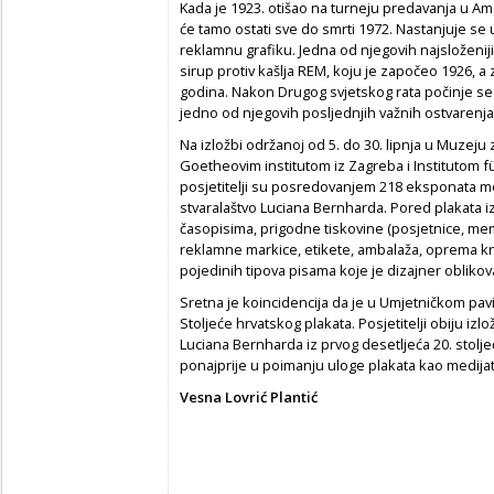
Kada je 1923. otišao na turneju predavanja u Ame
će tamo ostati sve do smrti 1972. Nastanjuje se
reklamnu grafiku. Jedna od njegovih najsloženij
sirup protiv kašlja REM, koju je započeo 1926, a 
godina. Nakon Drugog svjetskog rata počinje se s
jedno od njegovih posljednjih važnih ostvarenja 
Na izložbi održanoj od 5. do 30. lipnja u Muzeju z
Goetheovim institutom iz Zagreba i Institutom 
posjetitelji su posredovanjem 218 eksponata mo
stvaralaštvo Luciana Bernharda. Pored plakata izl
časopisima, prigodne tiskovine (posjetnice, memor
reklamne markice, etikete, ambalaža, oprema knji
pojedinih tipova pisama koje je dizajner oblikova
Sretna je koincidencija da je u Umjetničkom pav
Stoljeće hrvatskog plakata. Posjetitelji obiju izlo
Luciana Bernharda iz prvog desetljeća 20. stolj
ponajprije u poimanju uloge plakata kao medij
Vesna Lovrić Plantić