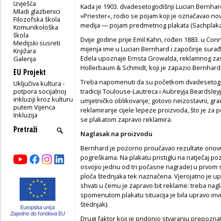
Izvješća
Kada je 1903. dvadesetogodišnji Lucian Bernhard 
Mladi glazbenici
»Priester«, rodio se pojam koji je označavao nov
Filozofska škola
medija — pojam predmetnog plakata (Sachplaka
Komunikološka
škola
Dvije godine prije Emil Kahn, rođen 1883. u Conns
Medijski susreti
mijenja ime u Lucian Bernhard i započinje surađ
Knjižara
Edela upoznaje Ernsta Growalda, reklamnog zas
Galerija
Hollerbaum & Schmidt, koji je zapazio Bernhard
EU Projekt
Treba napomenuti da su početkom dvadesetog st
Uključiva kultura -
potpora socijalnoj
tradiciji Toulouse-Lautreca i Aubreyja Beardsleyja
inkluziji kroz kulturu
umjetničko oblikovanje; gotovo neizostavni, graci
putem Vijenca
reklamiranje cijele lepeze proizvoda, što je za 
Inkluzija
se plakatom zapravo reklamira.
Naglasak na proizvodu
Bernhard je pozorno proučavao rezultate onovr
pogreškama. Na plakatu pristiglu na natječaj pozn
osvojio jednu od tri počasne nagrade) u prvom se
ploča štednjaka tek naznačena. Vjerojatno je u
shvati u čemu je zapravo bit reklame: treba nagla
spomenutom plakatu situacija je bila upravo inv
štednjak).
Drugi faktor koji je pridonio stvaranju prepoznat