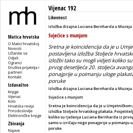
Vijenac 192
Likovnost
Izložba dizajna Luciana Bernharda u Muzeju 
Svjećice s munjom
Matica hrvatska
O Matici hrvatskoj
Sretna je koincidencija da je u Um
Novosti
postavljena izložba Stoljeće hrvatsko
Učlanite se
Odjeli
izložbi tako su mogli vidjeti koliko 
Ogranci
prvog desetljeća 20. stoljeća avang
Društva prijatelja i
partneri
ponajprije u poimanju uloge plaka
Kontakt
poruke
Izdavaštvo
Izložba dizajna Luciana Bernharda u Muzeju 
Knjige
Vijenac
Svjećice s munjom
Kolo
Sretna je koincidencija da je u Umjetničkom
Hrvatska revija
Prirodoslovlje
izložba Stoljeće hrvatskog plakata. Posjetitelj
Elektroničke knjige
koliko su rješenja Luciana Bernharda iz prvo
samo u izričaju nego ponajprije u poimanju 
Zbivanja
poruke
Najave