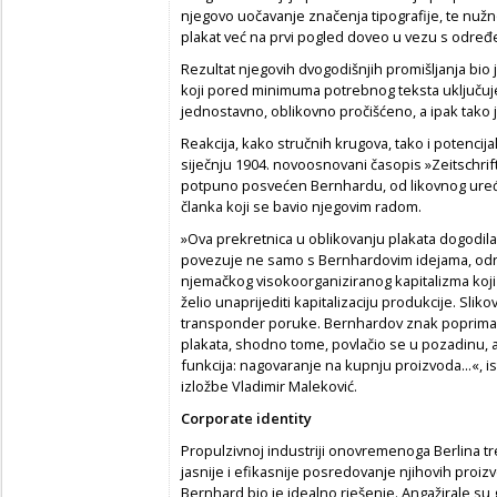
njegovo uočavanje značenja tipografije, te nužno
plakat već na prvi pogled doveo u vezu s odre
Rezultat njegovih dvogodišnjih promišljanja bio 
koji pored minimuma potrebnog teksta uključuje pr
jednostavno, oblikovno pročišćeno, a ipak tako j
Reakcija, kako stručnih krugova, tako i potencijal
siječnju 1904. novoosnovani časopis »Zeitschri
potpuno posvećen Bernhardu, od likovnog uređen
članka koji se bavio njegovim radom.
»Ova prekretnica u oblikovanju plakata dogodil
povezuje ne samo s Bernhardovim idejama, odn
njemačkog visokoorganiziranog kapitalizma koji
želio unaprijediti kapitalizaciju produkcije. Sli
transponder poruke. Bernhardov znak poprima 
plakata, shodno tome, povlačio se u pozadinu, a
funkcija: nagovaranje na kupnju proizvoda...«, 
izložbe Vladimir Maleković.
Corporate identity
Propulzivnoj industriji onovremenoga Berlina tre
jasnije i efikasnije posredovanje njihovih proiz
Bernhard bio je idealno rješenje. Angažirale su