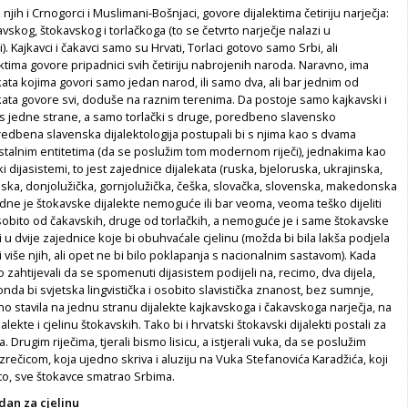
uz njih i Crnogorci i Muslimani-Bošnjaci, govore dijalektima četiriju narječja:
vskog, štokavskog i torlačkoga (to se četvrto narječje nalazi u
i). Kajkavci i čakavci samo su Hrvati, Torlaci gotovo samo Srbi, ali
ktima govore pripadnici svih četiriju nabrojenih naroda. Naravno, ima
kata kojima govori samo jedan narod, ili samo dva, ali bar jednim od
kata govore svi, doduše na raznim terenima. Da postoje samo kajkavski i
i s jedne strane, a samo torlački s druge, poredbeno slavensko
oredbena slavenska dijalektologija postupali bi s njima kao s dvama
talnim entitetima (da se poslužim tom modernom riječi), jednakima kao
ki dijasistemi, to jest zajednice dijalekata (ruska, bjeloruska, ukrajinska,
ska, donjolužička, gornjolužička, češka, slovačka, slovenska, makedonska
edne je štokavske dijalekte nemoguće ili bar veoma, veoma teško dijeliti
sobito od čakavskih, druge od torlačkih, a nemoguće je i same štokavske
ti u dvije zajednice koje bi obuhvaćale cjelinu (možda bi bila lakša podjela
ili više njih, ali opet ne bi bilo poklapanja s nacionalnim sastavom). Kada
zahtijevali da se spomenuti dijasistem podijeli na, recimo, dva dijela,
 onda bi svjetska lingvistička i osobito slavistička znanost, bez sumnje,
 stavila na jednu stranu dijalekte kajkavskoga i čakavskoga narječja, na
alekte i cjelinu štokavskih. Tako bi i hrvatski štokavski dijalekti postali za
a. Drugim riječima, tjerali bismo lisicu, a istjerali vuka, da se poslužim
ečicom, koja ujedno skriva i aluziju na Vuka Stefanovića Karadžića, koji
to, sve štokavce smatrao Srbima.
dan za cjelinu