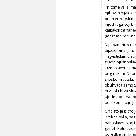
Pri tome valja im
njihovim dijalek
onim europskima ko
nijednoga koji bi
kajkavskog narječ
(možemo reći: na ž
Nije pametno rato
dijasistema (služ
lingvističkim disc
srednjojužnoslave
južnoslavenskima 
bugarskim). Neprih
srpsko-hrvatski, h
obuhvaća samo Srb
hrvatski hrvatski«,
ujedno beznadno 
politikom obiju Ju
Ono što je bitno 
jezikoslovlja, pa 
baltoslavenskoj i
genetskolingvisti
poredbenim lingvi