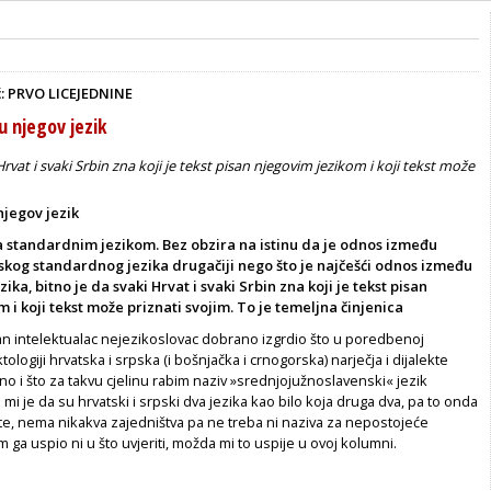
ć: PRVO LICEJEDNINE
 njegov jezik
Hrvat i svaki Srbin zna koji je tekst pisan njegovim jezikom i koji tekst može
jegov jezik
a standardnim jezikom. Bez obzira na istinu da je odnos između
skog standardnog jezika drugačiji nego što je najčešći odnos između
ika, bitno je da svaki Hrvat i svaki Srbin zna koji je tekst pisan
 i koji tekst može priznati svojim. To je temeljna činjenica
 intelektualac nejezikoslovac dobrano izgrdio što u poredbenoj
tologiji hrvatska i srpska (i bošnjačka i crnogorska) narječja i dijalekte
 i što za takvu cjelinu rabim naziv »srednjojužnoslavenski« jezik
 mi je da su hrvatski i srpski dva jezika kao bilo koja druga dva, pa to onda
lekte, nema nikakva zajedništva pa ne treba ni naziva za nepostojeće
m ga uspio ni u što uvjeriti, možda mi to uspije u ovoj kolumni.