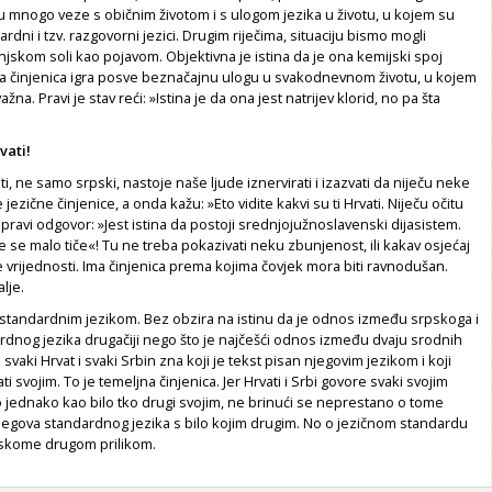
u mnogo veze s običnim životom i s ulogom jezika u životu, u kojem su
dni i tzv. razgovorni jezici. Drugim riječima, situaciju bismo mogli
njskom soli kao pojavom. Objektivna je istina da je ona kemijski spoj
ali ta činjenica igra posve beznačajnu ulogu u svakodnevnom životu, u kojem
ažna. Pravi je stav reći: »Istina je da ona jest natrijev klorid, no pa šta
vati!
sti, ne samo srpski, nastoje naše ljude iznervirati i izazvati da niječu neke
zične činjenice, a onda kažu: »Eto vidite kakvi su ti Hrvati. Niječu očitu
e pravi odgovor: »Jest istina da postoji srednjojužnoslavenski dijasistem.
e se malo tiče«! Tu ne treba pokazivati neku zbunjenost, ili kakav osjećaj
vrijednosti. Ima činjenica prema kojima čovjek mora biti ravnodušan.
lje.
 standardnim jezikom. Bez obzira na istinu da je odnos između srpskoga i
rdnog jezika drugačiji nego što je najčešći odnos između dvaju srodnih
a svaki Hrvat i svaki Srbin zna koji je tekst pisan njegovim jezikom i koji
i svojim. To je temeljna činjenica. Jer Hrvati i Srbi govore svaki svojim
 jednako kao bilo tko drugi svojim, ne brinući se neprestano o tome
jegova standardnog jezika s bilo kojim drugim. No o jezičnom standardu
pskome drugom prilikom.