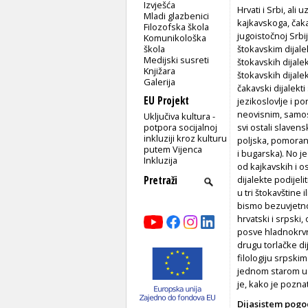
Izvješća
Hrvati i Srbi, ali 
Mladi glazbenici
kajkavskoga, čaka
Filozofska škola
jugoistočnoj Srbij
Komunikološka
škola
štokavskim dijale
Medijski susreti
štokavskih dijale
Knjižara
štokavskih dijale
Galerija
čakavski dijalekt
EU Projekt
jezikoslovlje i p
neovisnim, samos
Uključiva kultura -
potpora socijalnoj
svi ostali slavens
inkluziji kroz kulturu
poljska, pomoran
putem Vijenca
i bugarska). No j
Inkluzija
od kajkavskih i o
dijalekte podijeli
u tri štokavštine 
bismo bezuvjetno 
hrvatski i srpski,
posve hladnokrvno
drugu torlačke dij
filologiju srpskim
jednom starom uzr
je, kako je pozna
Dijasistem pogo