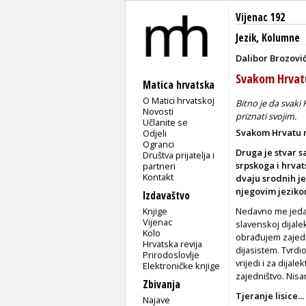
Vijenac 192
Jezik
,
Kolumne
Dalibor Brozovi
Svakom Hrvatu
Matica hrvatska
O Matici hrvatskoj
Bitno je da svaki 
Novosti
priznati svojim.
Učlanite se
Svakom Hrvatu n
Odjeli
Ogranci
Druga je stvar s
Društva prijatelja i
srpskoga i hrvat
partneri
Kontakt
dvaju srodnih jez
njegovim jezikom
Izdavaštvo
Knjige
Nedavno me jedan
Vijenac
slavenskoj dijalek
Kolo
obrađujem zajedno
Hrvatska revija
dijasistem. Tvrdio
Prirodoslovlje
vrijedi i za dija
Elektroničke knjige
zajedništvo. Nisa
Zbivanja
Tjeranje lisice...
Najave