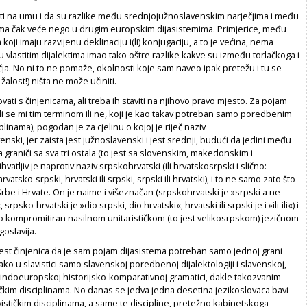
ati na umu i da su razlike među srednjojužnoslavenskim narječjima i među
tima čak veće nego u drugim europskim dijasistemima. Primjerice, među
ji imaju razvijenu deklinaciju i(li) konjugaciju, a to je većina, nema
 u vlastitim dijalektima imao tako oštre razlike kakve su između torlačkoga i
ja. No ni to ne pomaže, okolnosti koje sam naveo ipak pretežu i tu se
alost!) ništa ne može učiniti.
vati s činjenicama, ali treba ih staviti na njihovo pravo mjesto. Za pojam
ili se mi tim terminom ili ne, koji je kao takav potreban samo poredbenim
iplinama), pogodan je za cjelinu o kojoj je riječ naziv
nski, jer zaista jest južnoslavenski i jest srednji, budući da jedini među
graniči sa sva tri ostala (to jest sa slovenskim, makedonskim i
vatljiv je naprotiv naziv srpskohrvatski (ili hrvatskosrpski i slično:
rvatsko-srpski, hrvatski ili srpski, srpski ili hrvatski), i to ne samo zato što
e i Hrvate. On je naime i višeznačan (srpskohrvatski je »srpski a ne
 srpsko-hrvatski je »dio srpski, dio hrvatski«, hrvatski ili srpski je i »ili-ili«) i
kompromitiran nasilnom unitarističkom (to jest velikosrpskom) jezičnom
goslavija.
jest činjenica da je sam pojam dijasistema potreban samo jednoj grani
tako u slavistici samo slavenskoj poredbenoj dijalektologiji i slavenskoj,
 indoeuropskoj historijsko-komparativnoj gramatici, dakle takozvanim
čkim disciplinama. No danas se jedva jedna desetina jezikoslovaca bavi
stičkim disciplinama, a same te discipline, pretežno kabinetskoga