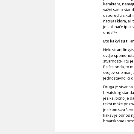
karaktera, nemaj
važni samo standar
usporediti s kuhi
natrija i klora, 
je sol inače ipak v
onda!?«
Eto kakvi su ti Hr
Neki strani lingvi
ovdje spomenute je
stvarnost!« I tu j
Pa šta onda, to m
svojevrsne manje 
Jednostavno ići da
Druga je stvar sa
hrvatskog standa
jezika, bitno je d
tekst može priznat
jezikom savršeno
kakav je odnos n
hrvatskome i sr