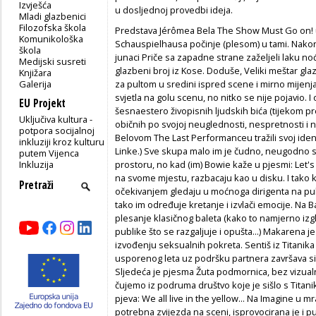
Izvješća
u dosljednoj provedbi ideja.
Mladi glazbenici
Filozofska škola
Predstava Jérômea Bela The Show Must Go on!
Komunikološka
Schauspielhausa počinje (plesom) u tami. Nako
škola
junaci Priče sa zapadne strane zaželjeli laku noć
Medijski susreti
glazbeni broj iz Kose. Doduše, Veliki meštar gla
Knjižara
Galerija
za pultom u sredini ispred scene i mirno mijenja
svjetla na golu scenu, no nitko se nije pojavio. 
EU Projekt
šesnaestero živopisnih ljudskih bića (tijekom pr
Uključiva kultura -
običnih po svojoj neuglednosti, nespretnosti i nev
potpora socijalnoj
Belovom The Last Performanceu tražili svoj iden
inkluziji kroz kulturu
Linke.) Sve skupa malo im je čudno, neugodno s
putem Vijenca
Inkluzija
prostoru, no kad (im) Bowie kaže u pjesmi: Let's
na svome mjestu, razbacaju kao u disku. I tako 
očekivanjem gledaju u moćnoga dirigenta na pult
tako im određuje kretanje i izvlači emocije. Na Ba
plesanje klasičnog baleta (kako to namjerno izgle
publike što se razgaljuje i opušta...) Makarena j
izvođenju seksualnih pokreta. Sentiš iz Titanika d
usporenog leta uz podršku partnera završava si
Sljedeća je pjesma Žuta podmornica, bez vizualn
čujemo iz podruma društvo koje je sišlo s Titanik
pjeva: We all live in the yellow... Na Imagine u mr
potrebna zvijezda na sceni, isprovocirana je i p