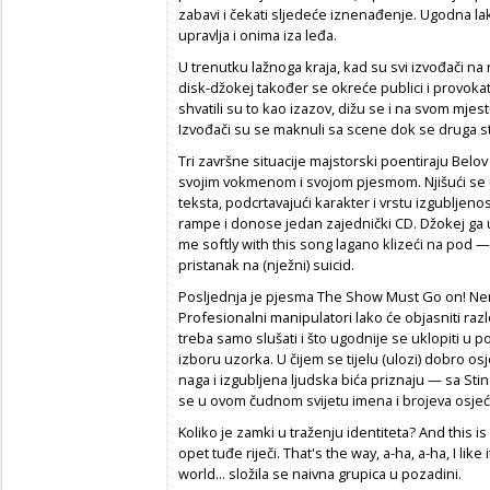
zabavi i čekati sljedeće iznenađenje. Ugodna la
upravlja i onima iza leđa.
U trenutku lažnoga kraja, kad su svi izvođači na
disk-džokej također se okreće publici i provokati
shvatili su to kao izazov, dižu se i na svom mjestu
Izvođači su se maknuli sa scene dok se druga str
Tri završne situacije majstorski poentiraju Belov
svojim vokmenom i svojom pjesmom. Njišući se u 
teksta, podcrtavajući karakter i vrstu izgubljeno
rampe i donose jedan zajednički CD. Džokej ga uz
me softly with this song lagano klizeći na pod —
pristanak na (nježni) suicid.
Posljednja je pjesma The Show Must Go on! Nem
Profesionalni manipulatori lako će objasniti razl
treba samo slušati i što ugodnije se uklopiti u po
izboru uzorka. U čijem se tijelu (ulozi) dobro o
naga i izgubljena ljudska bića priznaju — sa St
se u ovom čudnom svijetu imena i brojeva osjeća
Koliko je zamki u traženju identiteta? And this 
opet tuđe riječi. That's the way, a-ha, a-ha, I like
world... složila se naivna grupica u pozadini.