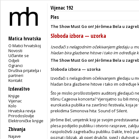
Vijenac 192
Ples
The Show Must Go on! Jérômea Bela u zagr
Sloboda izbora — uzorka
Matica hrvatska
O Matici hrvatskoj
Izvođači s nelagodnim očekivanjem gledaju u moć
Novosti
hladan bira glazbene hitove i tako im određuje kr
Učlanite se
The Show Must Go on! Jérômea Bela u zagr
Odjeli
Ogranci
Sloboda izbora — uzorka
Društva prijatelja i
partneri
Izvođači s nelagodnim očekivanjem gledaju u moć
Kontakt
hladan bira glazbene hitove i tako im određuje kr
Izdavaštvo
Što je mislio prošlostoljetni auditorij gledajući
Knjige
tišinu Cageova koncerta? Vjerojatno su bili mnog
Vijenac
eurokaska publika na završnici festivala, koja je
Kolo
Hrvatska revija
prekidima Simonova hita: Sound of Silent.
Prirodoslovlje
Jérôme Bel, umjetnik koji je svojim predstavam
Elektroničke knjige
plesa podijelio publiku i otvorio rasprave, zaklju
Zbivanja
raspoloživši zagrebačku publiku. Dakle, treći p
Najave
poznat i blizak, ali opet drukčiji, svjež i duhov