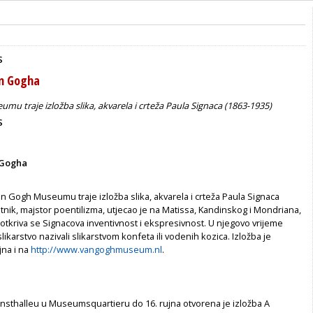
S
an Gogha
u traje izložba slika, akvarela i crteža Paula Signaca (1863-1935)
S
 Gogha
n Gogh Museumu traje izložba slika, akvarela i crteža Paula Signaca
tnik, majstor poentilizma, utjecao je na Matissa, Kandinskog i Mondriana,
tkriva se Signacova inventivnost i ekspresivnost. U njegovo vrijeme
 slikarstvo nazivali slikarstvom konfeta ili vodenih kozica. Izložba je
jna i na
http://www.vangoghmuseum.nl
.
sthalleu u Museumsquartieru do 16. rujna otvorena je izložba A