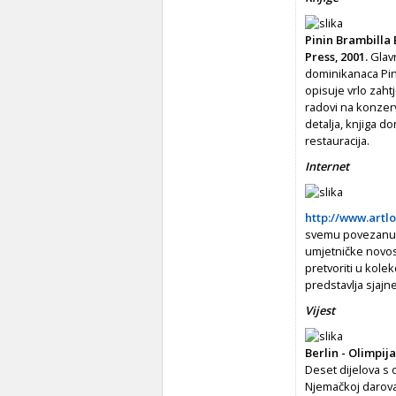
Pinin Brambilla 
Press, 2001.
Glavn
dominikanaca Pini
opisuje vrlo zaht
radovi na konzerva
detalja, knjiga d
restauracija.
Internet
http://www.artl
svemu povezanu s
umjetničke novost
pretvoriti u kole
predstavlja sjajn
Vijest
Berlin - Olimpija
Deset dijelova s o
Njemačkoj darova