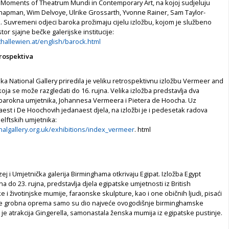
Moments of Theatrum Mundi in Contemporary Art, na kojoj sudjeluju
hapman, Wim Delvoye, Ulrike Grossarth, Yvonne Rainer, Sam Taylor-
. Suvremeni odjeci baroka prožimaju cijelu izložbu, kojom je službeno
or sjajne bečke galerijske institucije:
hallewien.at/english/barock.html
rospektiva
a National Gallery priredila je veliku retrospektivnu izložbu Vermeer and
koja se može razgledati do 16. rujna. Velika izložba predstavlja dva
 barokna umjetnika, Johannesa Vermeera i Pietera de Hoocha. Uz
est i De Hoochovih jedanaest djela, na izložbi je i pedesetak radova
elftskih umjetnika:
nalgallery.org.uk/exhibitions/index_vermeer
. html
j i Umjetnička galerija Birminghama otkrivaju Egipat. Izložba Egypt
a do 23. rujna, predstavlja djela egipatske umjetnosti iz British
i životinjske mumije, faraonske skulpture, kao i one običnih ljudi, pisaći
i te grobna oprema samo su dio najveće ovogodišnje birminghamske
je atrakcija Gingerella, samonastala ženska mumija iz egipatske pustinje.