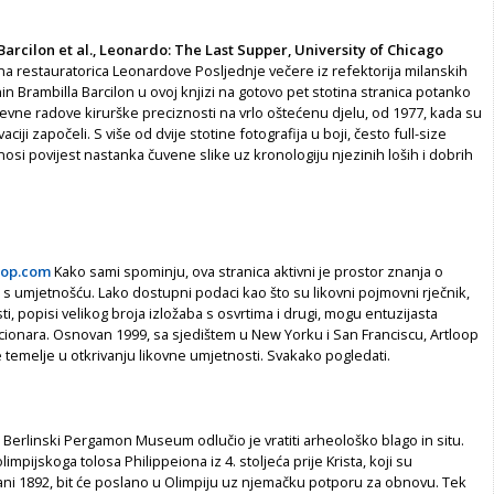
Barcilon et al., Leonardo: The Last Supper, University of Chicago
a restauratorica Leonardove Posljednje večere iz refektorija milanskih
n Brambilla Barcilon u ovoj knjizi na gotovo pet stotina stranica potanko
jevne radove kirurške preciznosti na vrlo oštećenu djelu, od 1977, kada su
ciji započeli. S više od dvije stotine fotografija u boji, često full-size
onosi povijest nastanka čuvene slike uz kronologiju njezinih loših i dobrih
oop.com
Kako sami spominju, ova stranica aktivni je prostor znanja o
 umjetnošću. Lako dostupni podaci kao što su likovni pojmovni rječnik,
i, popisi velikog broja izložaba s osvrtima i drugi, mogu entuzijasta
kcionara. Osnovan 1999, sa sjedištem u New Yorku i San Franciscu, Artloop
e temelje u otkrivanju likovne umjetnosti. Svakako pogledati.
Berlinski Pergamon Museum odlučio je vratiti arheološko blago in situ.
limpijskoga tolosa Philippeiona iz 4. stoljeća prije Krista, koji su
ni 1892, bit će poslano u Olimpiju uz njemačku potporu za obnovu. Tek