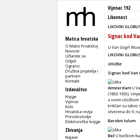
Vijenac 192
Likovnost
LIKOVNI GLOBU
Signac kod V
Matica hrvatska
O Matici hrvatskoj
U Van Gogh Museum
Novosti
LIKOVNI GLOBU
Učlanite se
Odjeli
Izložbe
Ogranci
Društva prijatelja i
Signac kod Van
partneri
Kontakt
Amsterdam
U Va
Izdavaštvo
(1863-1935). Umje
Knjige
a ovom izložbom o
Vijenac
kritičari su takvo
Kolo
Hrvatska revija
otvorena do 9. ru
Prirodoslovlje
Barokni tulum
Elektroničke knjige
Zbivanja
Beč
U bečkom Kun
Najave