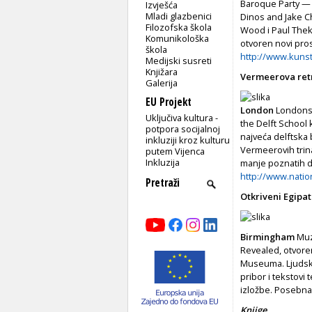
Baroque Party — 
Izvješća
Mladi glazbenici
Dinos and Jake C
Filozofska škola
Wood i Paul Thek
Komunikološka
otvoren novi prost
škola
http://www.kunst
Medijski susreti
Knjižara
Vermeerova ret
Galerija
EU Projekt
London
Londonsk
Uključiva kultura -
the Delft School 
potpora socijalnoj
najveća delftska
inkluziji kroz kulturu
Vermeerovih trina
putem Vijenca
Inkluzija
manje poznatih d
http://www.natio
Otkriveni Egipat
Birmingham
Muze
Revealed, otvoren
Museuma. Ljudske 
pribor i tekstov
izložbe. Posebna 
Knjige