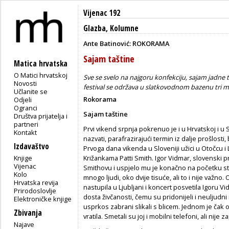
Vijenac 192
Glazba
,
Kolumne
Ante Batinović: ROKORAMA
Sajam taštine
Matica hrvatska
O Matici hrvatskoj
Sve se svelo na najgoru konfekciju, sajam jadne 
Novosti
festival se održava u slatkovodnom bazenu tri 
Učlanite se
Rokorama
Odjeli
Ogranci
Sajam taštine
Društva prijatelja i
partneri
Prvi vikend srpnja pokrenuo je i u Hrvatskoj i u
Kontakt
nazvati, parafrazirajući termin iz dalje prošlost
Izdavaštvo
Prvoga dana vikenda u Sloveniji užici u Otočcu i 
Knjige
Križankama Patti Smith. Igor Vidmar, slovenski 
Vijenac
Smithovu i uspjelo mu je konačno na početku stol
Kolo
mnogo ljudi, oko dvije tisuće, ali to i nije važno
Hrvatska revija
nastupila u Ljubljani i koncert posvetila Igoru V
Prirodoslovlje
dosta živčanosti, čemu su pridonijeli i neuljudni
Elektroničke knjige
usprkos zabrani slikali s blicem. Jednom je čak 
Zbivanja
vratila. Smetali su joj i mobilni telefoni, ali nij
Najave