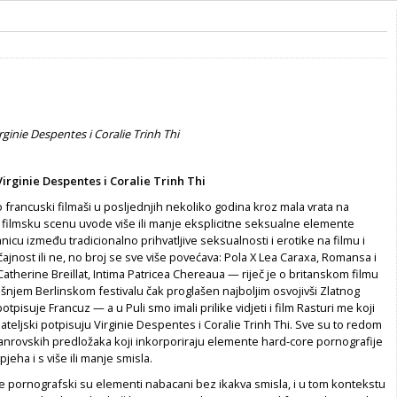
rginie Despentes i Coralie Trinh Thi
Virginie Despentes i Coralie Trinh Thi
o francuski filmaši u posljednjih nekoliko godina kroz mala vrata na
 filmsku scenu uvode više ili manje eksplicitne seksualne elemente
nicu između tradicionalno prihvatljive seksualnosti i erotike na filmu i
čajnost ili ne, no broj se sve više povećava: Pola X Lea Caraxa, Romansa i
atherine Breillat, Intima Patricea Chereaua — riječ je o britanskom filmu
išnjem Berlinskom festivalu čak proglašen najboljim osvojivši Zlatnog
otpisuje Francuz — a u Puli smo imali prilike vidjeti i film Rasturi me koji
edateljski potpisuju Virginie Despentes i Coralie Trinh Thi. Sve su to redom
h žanrovskih predložaka koji inkorporiraju elemente hard-core pornografije
pjeha i s više ili manje smisla.
e pornografski su elementi nabacani bez ikakva smisla, i u tom kontekstu