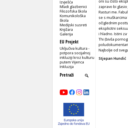
oni su čisto eksp
Izvješća
Mladi glazbenici
zapravo bi glasio
Filozofska škola
Rasturi me. Fabul
Komunikološka
se s muškarcima 
škola
očiglednim postta
Medijski susreti
eksplicitni seksu
Knjižara
i hladno. Istini z
Galerija
Thi (bivša pornog
EU Projekt
poludokumentarist
Uključiva kultura -
Najbolje od svega
potpora socijalnoj
inkluziji kroz kulturu
Stjepan Hundić
putem Vijenca
Inkluzija