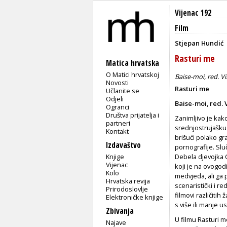
Vijenac 192
Film
Stjepan Hundić
Rasturi me
Matica hrvatska
O Matici hrvatskoj
Baise-moi, red. Vi
Novosti
Rasturi me
Učlanite se
Odjeli
Baise-moi, red. 
Ogranci
Društva prijatelja i
Zanimljivo je kak
partneri
srednjostrujašku
Kontakt
brišući polako gra
Izdavaštvo
pornografije. Slu
Knjige
Debela djevojka C
Vijenac
koji je na ovogod
Kolo
medvjeda, ali ga p
Hrvatska revija
scenaristički i r
Prirodoslovlje
filmovi različiti
Elektroničke knjige
s više ili manje us
Zbivanja
U filmu Rasturi m
Najave