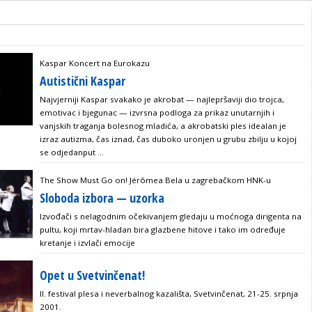
Kaspar Koncert na Eurokazu
Autistični Kaspar
Najvjerniji Kaspar svakako je akrobat — najlepršaviji dio trojca,
emotivac i bjegunac — izvrsna podloga za prikaz unutarnjih i
vanjskih traganja bolesnog mladića, a akrobatski ples idealan je
izraz autizma, čas iznad, čas duboko uronjen u grubu zbilju u kojoj
se odjedanput ...
The Show Must Go on! Jérômea Bela u zagrebačkom HNK-u
Sloboda izbora — uzorka
Izvođači s nelagodnim očekivanjem gledaju u moćnoga dirigenta na
pultu, koji mrtav-hladan bira glazbene hitove i tako im određuje
kretanje i izvlači emocije
Opet u Svetvinčenat!
II. festival plesa i neverbalnog kazališta, Svetvinčenat, 21-25. srpnja
2001.