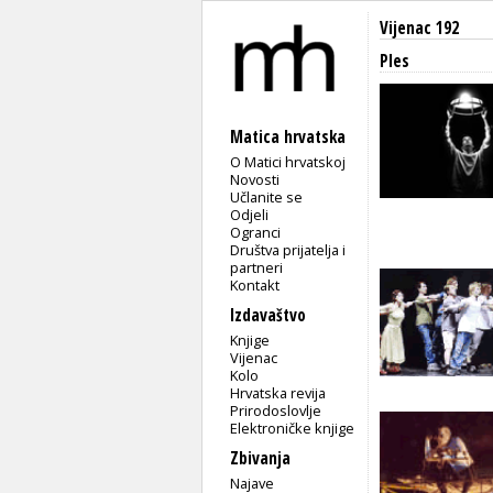
Vijenac 192
Ples
Matica hrvatska
O Matici hrvatskoj
Novosti
Učlanite se
Odjeli
Ogranci
Društva prijatelja i
partneri
Kontakt
Izdavaštvo
Knjige
Vijenac
Kolo
Hrvatska revija
Prirodoslovlje
Elektroničke knjige
Zbivanja
Najave