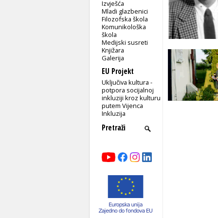
Izvješća
Mladi glazbenici
Filozofska škola
Komunikološka
škola
Medijski susreti
Knjižara
Galerija
EU Projekt
Uključiva kultura -
potpora socijalnoj
inkluziji kroz kulturu
putem Vijenca
Inkluzija