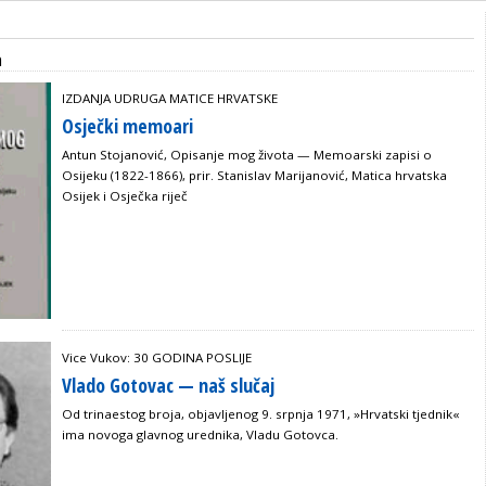
a
IZDANJA UDRUGA MATICE HRVATSKE
Osječki memoari
Antun Stojanović, Opisanje mog života — Memoarski zapisi o
Osijeku (1822-1866), prir. Stanislav Marijanović, Matica hrvatska
Osijek i Osječka riječ
Vice Vukov: 30 GODINA POSLIJE
Vlado Gotovac — naš slučaj
Od trinaestog broja, objavljenog 9. srpnja 1971, »Hrvatski tjednik«
ima novoga glavnog urednika, Vladu Gotovca.