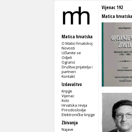
Vijenac 192
Matica hrvatsk
Matica hrvatska
O Matici hrvatskoj
Novosti
Učlanite se
Odjeli
Ogranci
Društva prijatelja i
partneri
Kontakt
Izdavaštvo
Knjige
Vijenac
Kolo
Hrvatska revija
Prirodoslovlje
Elektroničke knjige
Zbivanja
Najave