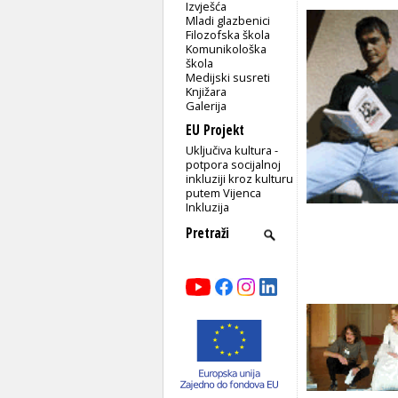
Izvješća
Mladi glazbenici
Filozofska škola
Komunikološka
škola
Medijski susreti
Knjižara
Galerija
EU Projekt
Uključiva kultura -
potpora socijalnoj
inkluziji kroz kulturu
putem Vijenca
Inkluzija