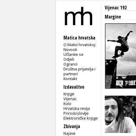
Vijenac 192
Margine
Matica hrvatska
O Matici hrvatskoj
Novosti
Učlanite se
Odjeli
Ogranci
Društva prijatelja i
partneri
Kontakt
Izdavaštvo
Knjige
Vijenac
Kolo
Hrvatska revija
Prirodoslovlje
Elektroničke knjige
Zbivanja
Najave