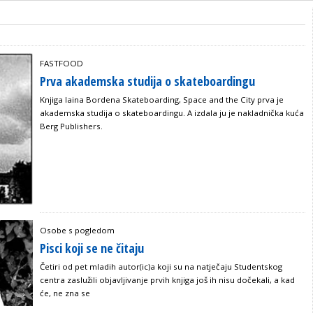
FASTFOOD
Prva akademska studija o skateboardingu
Knjiga Iaina Bordena Skateboarding, Space and the City prva je
akademska studija o skateboardingu. A izdala ju je nakladnička kuća
Berg Publishers.
Osobe s pogledom
Pisci koji se ne čitaju
Četiri od pet mladih autor(ic)a koji su na natječaju Studentskog
centra zaslužili objavljivanje prvih knjiga još ih nisu dočekali, a kad
će, ne zna se