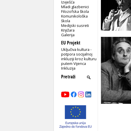
Izvješća
Mladi glazbenici
Filozofska škola
Komunikološka
škola
Medijski susreti
Knjižara
Galerija
EU Projekt
Uključiva kultura -
potpora socijalnoj
inkluziji kroz kulturu
putem Vijenca
Inkluzija