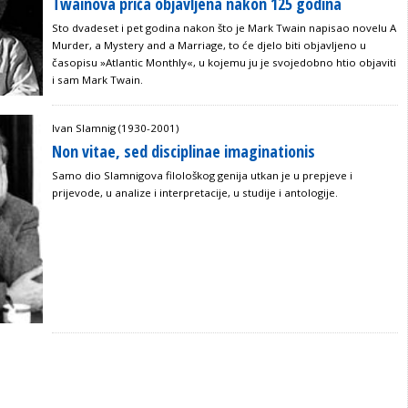
Twainova priča objavljena nakon 125 godina
Sto dvadeset i pet godina nakon što je Mark Twain napisao novelu A
Murder, a Mystery and a Marriage, to će djelo biti objavljeno u
časopisu »Atlantic Monthly«, u kojemu ju je svojedobno htio objaviti
i sam Mark Twain.
Ivan Slamnig (1930-2001)
Non vitae, sed disciplinae imaginationis
Samo dio Slamnigova filološkog genija utkan je u prepjeve i
prijevode, u analize i interpretacije, u studije i antologije.