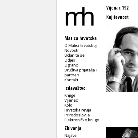
Vijenac 192
Književnost
Matica hrvatska
O Matici hrvatskoj
Novosti
Učlanite se
Odjeli
Ogranci
Društva prijatelja i
partneri
Kontakt
Izdavaštvo
Knjige
Vijenac
Kolo
Hrvatska revija
Prirodoslovlje
Elektroničke knjige
Zbivanja
Najave