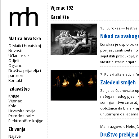
Vijenac 192
Kazalište
15. Eurokaz — festival
Nikad za svakog
Matica hrvatska
Eurokaz je uspio pokaza
O Matici hrvatskoj
Novosti
povijest centripetalno 
Učlanite se
svjetskih produkcija, 
Odjeli
vlastitih starih prijatel
Ogranci
Društva prijatelja i
7. Pulski alternativni 
partneri
Kontakt
Zaleđeni smijeh
Izdavaštvo
Zbilja se čudnovato up
Knjige
našega mladog pjesnika 
Vijenac
sumnjom šverca oružja
Kolo
optužnice da bi na kr
Hrvatska revija
unutarnjim ozljedama .
Prirodoslovlje
Elektroničke knjige
Mali razgovor: Nebojš
Zbivanja
Društvo prebijeni
Najave