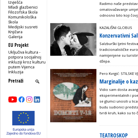
Izvješća
Radimo naše predstav
Mladi glazbenici
omalovažavanje umjetni
Filozofska škola
odnosno bilo koji čovj
Komunikološka
škola
Medijski susreti
KAZALIŠNI GLOBUS
Knjižara
Konzervativni Sa
Galerija
Salzburški ljetni festi
EU Projekt
tradicionalističke euro
Uključiva kultura -
namijenjene su turist
potpora socijalnoj
džepa.
inkluziji kroz kulturu
putem Vijenca
Inkluzija
Pero Kvrgić: STILSKE V
Marginalije o ka
Vidio sam dosta avang
eksperimentalnih i ps
se glumci unosili u lica
budu sudionici predstav
tvrdi kruh, kako su to čin
TEATROSKOP