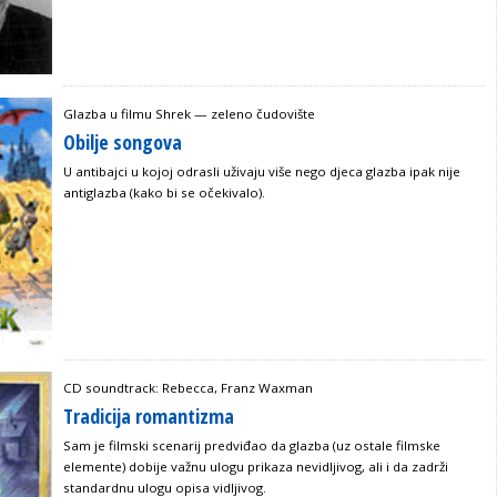
Glazba u filmu Shrek — zeleno čudovište
Obilje songova
U antibajci u kojoj odrasli uživaju više nego djeca glazba ipak nije
antiglazba (kako bi se očekivalo).
CD soundtrack: Rebecca, Franz Waxman
Tradicija romantizma
Sam je filmski scenarij predviđao da glazba (uz ostale filmske
elemente) dobije važnu ulogu prikaza nevidljivog, ali i da zadrži
standardnu ulogu opisa vidljivog.