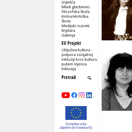
Izvješća
Mladi glazbenici
Filozofska škola
Komunikološka
škola
Medijski susreti
Knjižara
Galerija
EU Projekt
Uključiva kultura -
potpora socijalnoj
inkluziji kroz kulturu
putem Vijenca
Inkluzija