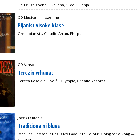
17. Druga godba, Ljubljana, 1. do 9. lipnja
CD klasika — inozemna
Pijanist visoke klase
Great pianists, Claudio Arrau, Philips
CD šansona
Terezin vrhunac
Tereza Kesovija, Live ŕ L'Olympia, Croatia Records
Jazz CD-kutak
Tradicionalni blues
John Lee Hooker, Blues is My Favourite Colour, Going for a Song —
GFS074