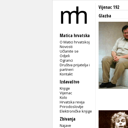
Vijenac 192
Glazba
Matica hrvatska
O Matici hrvatskoj
Novosti
Učlanite se
Odjeli
Ogranci
Društva prijatelja i
partneri
Kontakt
Izdavaštvo
Knjige
Vijenac
Kolo
Hrvatska revija
Prirodoslovlje
Elektroničke knjige
Zbivanja
Najave