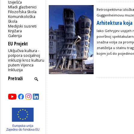
Izvješća
Mladi glazbenici
Retrospektivna izložba
Filozofska škola
Guggenheimovu muze
Komunikološka
škola
Arhitektura koja
Medijski susreti
Knjižara
Iako Gehryjev uspjeh m
Galerija
površnoj spektakularno
snažna volja za promje
EU Projekt
znatiželja u stalnu tra
Uključiva kultura -
kojim još do pojedinos
potpora socijalnoj
inkluziji kroz kulturu
putem Vijenca
Inkluzija