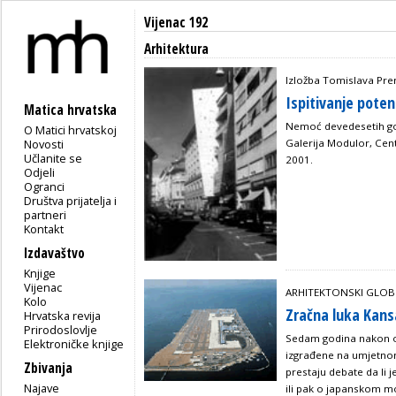
Vijenac 192
Arhitektura
Izložba Tomislava Prem
Ispitivanje poten
Matica hrvatska
Nemoć devedesetih god
O Matici hrvatskoj
Novosti
Galerija Modulor, Centa
Učlanite se
2001.
Odjeli
Ogranci
Društva prijatelja i
partneri
Kontakt
Izdavaštvo
Knjige
Vijenac
ARHITEKTONSKI GLO
Kolo
Zračna luka Kans
Hrvatska revija
Prirodoslovlje
Sedam godina nakon o
Elektroničke knjige
izgrađene na umjetnom
Zbivanja
prestaju debate da li j
Najave
ili pak o japanskom m