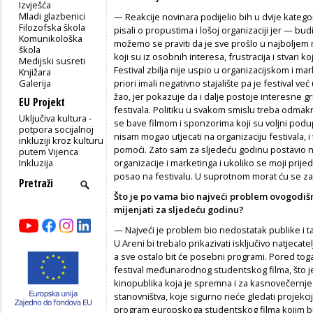
Izvješća
Mladi glazbenici
— Reakcije novinara podijelio bih u dvije kategor
Filozofska škola
pisali o propustima i lošoj organizaciji jer — bud
Komunikološka
možemo se praviti da je sve prošlo u najboljem 
škola
koji su iz osobnih interesa, frustracija i stvari 
Medijski susreti
Festival zbilja nije uspio u organizacijskom i mar
Knjižara
Galerija
priori imali negativno stajalište pa je festival v
žao, jer pokazuje da i dalje postoje interesne g
EU Projekt
festivala. Politiku u svakom smislu treba odmaknu
Uključiva kultura -
se bave filmom i sponzorima koji su voljni podupr
potpora socijalnoj
nisam mogao utjecati na organizaciju festivala, i
inkluziji kroz kulturu
pomoći. Zato sam za sljedeću godinu postavio neko
putem Vijenca
Inkluzija
organizacije i marketinga i ukoliko se moji prijedl
posao na festivalu. U suprotnom morat ću se zahv
Što je po vama bio najveći problem ovogodišn
mijenjati za sljedeću godinu?
— Najveći je problem bio nedostatak publike i ta
U Areni bi trebalo prikazivati isključivo natjecat
a sve ostalo bit će posebni programi. Pored toga
festival međunarodnog studentskog filma, što je v
kinopublika koja je spremna i za kasnovečernje 
stanovništva, koje sigurno neće gledati projekcije
program europskoga studentskog filma kojim bi se