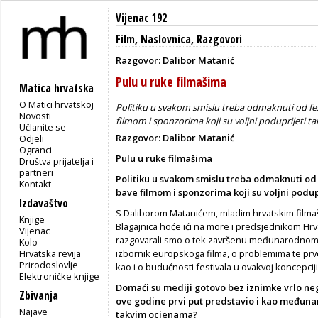
Vijenac 192
Film
,
Naslovnica
,
Razgovori
Razgovor: Dalibor Matanić
Pulu u ruke filmašima
Matica hrvatska
O Matici hrvatskoj
Politiku u svakom smislu treba odmaknuti od fest
Novosti
filmom i sponzorima koji su voljni poduprijeti t
Učlanite se
Razgovor: Dalibor Matanić
Odjeli
Ogranci
Pulu u ruke filmašima
Društva prijatelja i
partneri
Politiku u svakom smislu treba odmaknuti od f
Kontakt
bave filmom i sponzorima koji su voljni podup
Izdavaštvo
S Daliborom Matanićem, mladim hrvatskim film
Knjige
Blagajnica hoće ići na more i predsjednikom Hrva
Vijenac
razgovarali smo o tek završenu međunarodnom fi
Kolo
Hrvatska revija
izbornik europskoga filma, o problemima te pr
Prirodoslovlje
kao i o budućnosti festivala u ovakvoj koncepciji
Elektroničke knjige
Domaći su mediji gotovo bez iznimke vrlo negat
Zbivanja
ove godine prvi put predstavio i kao međunar
Najave
takvim ocjenama?