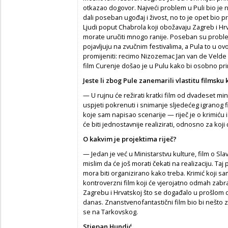
otkazao dogovor. Najveći problem u Puli bio je ne
dali poseban ugođaj i živost, no to je opet bio
Ljudi poput Chabrola koji obožavaju Zagreb i Hrv
morate uručiti mnogo ranije. Poseban su problem 
pojavljuju na zvučnim festivalima, a Pula to u o
promijeniti: recimo Nizozemac Jan van de Velde k
film Curenje došao je u Pulu kako bi osobno pr
Jeste li zbog Pule zanemarili vlastitu filmsku
— U rujnu će režirati kratki film od dvadeset mi
uspjeti pokrenuti i snimanje sljedećeg igranog f
koje sam napisao scenarije — riječ je o krimiću i
će biti jednostavnije realizirati, odnosno za koji 
O kakvim je projektima riječ?
— Jedan je već u Ministarstvu kulture, film o Sla
mislim da će još morati čekati na realizaciju. T
mora biti organizirano kako treba. Krimić koji 
kontroverzni film koji će vjerojatno odmah zabran
Zagrebu i Hrvatskoj što se događalo u prošlom d
danas. Znanstvenofantastični film bio bi nešto za 
se na Tarkovskog.
Stjepan Hundić