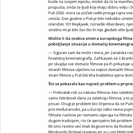
bude na svojem mjestu, mislim da će ta manifesta
propusta, onda će ljudi koji imaju dobru volju i 
Puli 2002. mora se početi raditi prvoga rujna o
smisla. Ove godine u Puli je bilo nekoliko iznim
islandski 101 Reykjavik, norveški Aberdeen, njema
strašno mi je bilo žao što ih nije gledalo više ljudi
Mislite li da ovakva smotra europskoga filma
poboljšanje situacije u domaćoj kinematograf
— Siguran sam da može i mora, jer zanatska razi
hrvatskoj kinematografiji. Zafrkavam se s Bran
jer skuplja sve domaće filmove pa ih prikazuje u 
stranih filmova utječem na svijest domaćih film
strani filmovi u Puli biti tiha kvalitetna sjena do
Što se pokazalo kao najveći problem u pripr
— Prekratak rok za nabavu filmova. Kao sele
samo četrdeset dana za selekciju filmova, a to 
posao. Drugi je problem bio činjenica da se Pulsk
prvi međunarodni, pa u Europi nitko nema pojma
filmske naslove jer nemamo utjecaja na filmske k
dugom tradicijom, i to će vjerojatno biti proble
Mi smo recimo već imali dogovoreno da festival
Moskovski festival reagirao jer su i oni htjeli pri