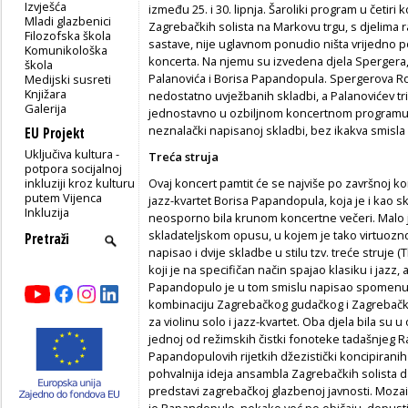
Izvješća
između 25. i 30. lipnja. Šaroliki program u četir
Mladi glazbenici
Zagrebačkih solista na Markovu trgu, s djelima 
Filozofska škola
sastave, nije uglavnom ponudio ništa vrijedno 
Komunikološka
koncerta. Na njemu su izvedena djela Spergera,
škola
Palanovića i Borisa Papandopula. Spergerova Ro
Medijski susreti
Knjižara
nedostatno uvježbanih skladbi, a Palanovićev trio
Galerija
jednostavno u ozbiljnom koncertnom programu nije
neznalački napisanoj skladbi, bez ikakva smisla 
EU Projekt
Uključiva kultura -
Treća struja
potpora socijalnoj
inkluziji kroz kulturu
Ovaj koncert pamtit će se najviše po završnoj k
putem Vijenca
jazz-kvartet Borisa Papandopula, koja je i kao sk
Inkluzija
neosporno bila krunom koncertne večeri. Malo
skladateljskom opusu, u kojem je tako virtuozno
napisao i dvije skladbe u stilu tzv. treće struje
koji je na specifičan način spajao klasiku i jazz
Papandopulo je u tom smislu napisao spomenut
kombinaciju Zagrebačkog gudačkog i Zagrebačkog
za violinu solo i jazz-kvartet. Oba djela bila su 
jednoj od režimskih čistki fonoteke tadašnjeg 
Papandopulovih rijetkih džezistički koncipiranih 
pohvalnija ideja ansambla Zagrebačkih solista
predstavi zagrebačkoj glazbenoj javnosti. Mozaik
je Papandopulo, nekako već po običaju, dopustio i 