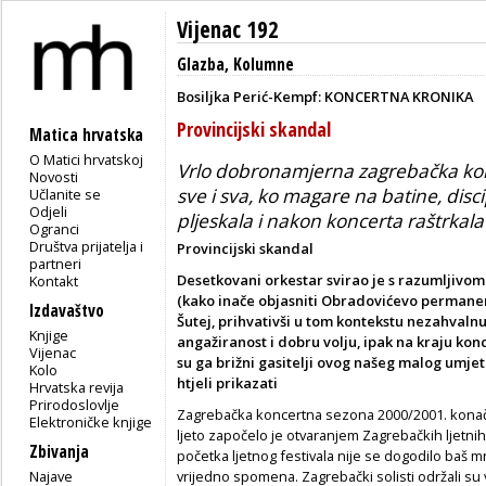
Vijenac 192
Glazba
,
Kolumne
Bosiljka Perić-Kempf: KONCERTNA KRONIKA
Provincijski skandal
Matica hrvatska
O Matici hrvatskoj
Vrlo dobronamjerna zagrebačka kon
Novosti
sve i sva, ko magare na batine, disci
Učlanite se
Odjeli
pljeskala i nakon koncerta raštrkala
Ogranci
Društva prijatelja i
Provincijski skandal
partneri
Desetkovani orkestar svirao je s razumljivom 
Kontakt
(kako inače objasniti Obradovićevo permanentn
Izdavaštvo
Šutej, prihvativši u tom kontekstu nezahvalnu
Knjige
angažiranost i dobru volju, ipak na kraju ko
Vijenac
su ga brižni gasitelji ovog našeg malog umje
Kolo
htjeli prikazati
Hrvatska revija
Prirodoslovlje
Zagrebačka koncertna sezona 2000/2001. konač
Elektroničke knjige
ljeto započelo je otvaranjem Zagrebačkih ljetni
Zbivanja
početka ljetnog festivala nije se dogodilo baš 
Najave
vrijedno spomena. Zagrebački solisti održali su 