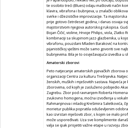
te osobito treći (Blues) odaju maštoviti način 
klavira, vibrafona i bubnjeva, u znalački obliko
svirke i džezističke improvizacije. Ta majstor
prije gotovo četrdeset godina, i danas osvaja sv
majstorstvom njegova autorskog rukopisa. Gudač
Bojan Čičić, violine, Hrvoje Philips, viola, Zlatk
kombinaciji sa skupinom jazz-glazbenika, u kojoj s
vibrafonu, pouzdani Mladen Baraković na kontrab
pijanističkoj vještini može samo govoriti sve najb
bubnjevima. Bila je to osvježavajuća izvedba u 
Amaterski zborovi
Peto natjecanje amaterskih pjevačkih zborova odr
organizaciji Centra za kulturu Trešnjevka. Natjec
ženskih, muških i mješovitih sastava. Najveća j
zborovima, od kojih je zasluženo pobijedio Aka
Zagrebu. Zbor pod ravnanjem Roberta Homena o
zvukovno homogena, moćna izvođenja u vokalni
Rahmanjinova i mladog Krešimira Saletkovića, č
morietur publika popratila oduševljenim odobr
kao izvrstan mješoviti zbor, s kojim se malo pr
može uspoređivati. Uza sve komplimente današn
valja se ipak prisjetiti važne etape u razvoju zbo