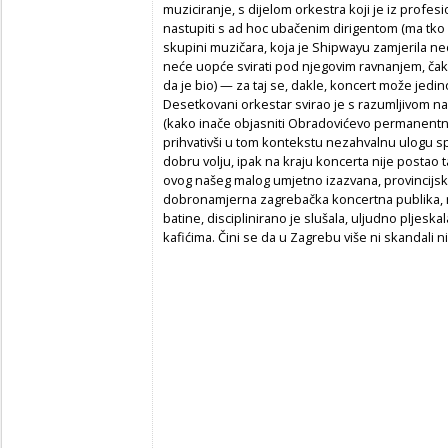
muziciranje, s dijelom orkestra koji je iz profes
nastupiti s ad hoc ubačenim dirigentom (ma tko 
skupini muzičara, koja je Shipwayu zamjerila ne
neće uopće svirati pod njegovim ravnanjem, čak i 
da je bio) — za taj se, dakle, koncert može jedino
Desetkovani orkestar svirao je s razumljivom na
(kako inače objasniti Obradovićevo permanentno k
prihvativši u tom kontekstu nezahvalnu ulogu spa
dobru volju, ipak na kraju koncerta nije postao t
ovog našeg malog umjetno izazvana, provincijskog
dobronamjerna zagrebačka koncertna publika, na
batine, disciplinirano je slušala, uljudno pljeska
kafićima. Čini se da u Zagrebu više ni skandali n