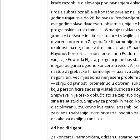
kraće razdoblje djelovanja pod ravnanjem Anki
Prošla subota označila je konačno prijelaz na lj
godine trajati sve do 28. kolovoza. Predstavljen
ove godine slave dvadesetu obljetnicu, nije se 
programskim atrakcijama, a još manje u skladu 
gradske i državne institucije kulture izdvojile z
otvoren koncertom Zagrebačke filharmonije, koj
okolnostima nego po kvaliteti muziciranja Filhar
Haydnov Koncert ca trubu i orkestar u Es-duru,
varijacije Edwarda Elgara, program je ne baš sta
mogao osigurati ugodnu koncertnu večer. Ali, u n
nastup Zagrebačke filharmonije — uza svu želju 
nagomilani, već mjesecima neriješeni problemi o
— skriju od javnosti, prometnuo u otvoreni sukob
koju personificira sadašnji vršitelj dužnosti Rado
Shipwaya. Nije teško dokučiti što se zapravo dog
sine ira et studio, Shipway za proteklih nekolik
discipliniraniji, zvukovno kvalitetniji ansambl o
za nijansu sabranijoj svirci orkestra, osobito n
dakako za ozbiljniju analizu.
Ad hoc dirigent
Za koncert Filharmoničara, održan u stvarno 