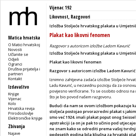
Vijenac 192
Likovnost
,
Razgovori
Izložba Stoljeće hrvatskog plakata u Umjetnič
Plakat kao likovni fenomen
Matica hrvatska
O Matici hrvatskoj
Razgovor s autoricom izložbe Ladom Kavurić
Novosti
Izložba Stoljeće hrvatskog plakata u Umjetnič
Učlanite se
Odjeli
Plakat kao likovni fenomen
Ogranci
Društva prijatelja i
Razgovor s autoricom izložbe Ladom Kavurić
partneri
Kontakt
Iznimno zahtjevna zadaća izložbe Stoljeće hrvat
Ladu Kavurić, u nezavidnu poziciju da za osnovu 
Izdavaštvo
povijesno verificirane. To se osobito odnosi na 
Knjige
što je bio povod našem razgovoru.
Vijenac
Kolo
Budući da nam se ovom izložbom pokazuje kako
Hrvatska revija
stoljeća postojao prvorazredni plakat s jaki
Prirodoslovlje
smo već 1924. imali plakat poput onog Seisse
Elektroničke knjige
apstrakciji (a on je pak to učinio pod utjecaj
Zbivanja
ne znam kako se odrediti prema vašoj tvrdnji
Najave
pedesetih godina bila ključna za hrvatski plak