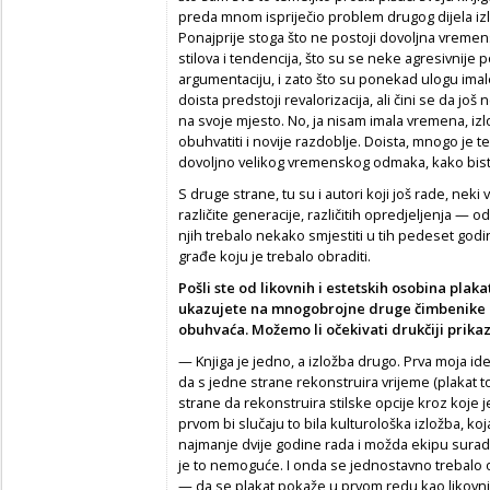
preda mnom ispriječio problem drugog dijela izlož
Ponajprije stoga što ne postoji dovoljna vremen
stilova i tendencija, što su se neke agresivnije
argumentaciju, i zato što su ponekad ulogu imale
doista predstoji revalorizacija, ali čini se da još
na svoje mjesto. No, ja nisam imala vremena, izl
obuhvatiti i novije razdoblje. Doista, mnogo je 
dovoljno velikog vremenskog odmaka, kako biste
S druge strane, tu su i autori koji još rade, neki
različite generacije, različitih opredjeljenja — od
njih trebalo nekako smjestiti u tih pedeset godina
građe koju je trebalo obraditi.
Pošli ste od likovnih i estetskih osobina plakata
ukazujete na mnogobrojne druge čimbenike ko
obuhvaća. Možemo li očekivati drukčiji prika
— Knjiga je jedno, a izložba drugo. Prva moja ide
da s jedne strane rekonstruira vrijeme (plakat t
strane da rekonstruira stilske opcije kroz koje j
prvom bi slučaju to bila kulturološka izložba, koj
najmanje dvije godine rada i možda ekipu surad
je to nemoguće. I onda se jednostavno trebalo od
— da se plakat pokaže u prvom redu kao likovn