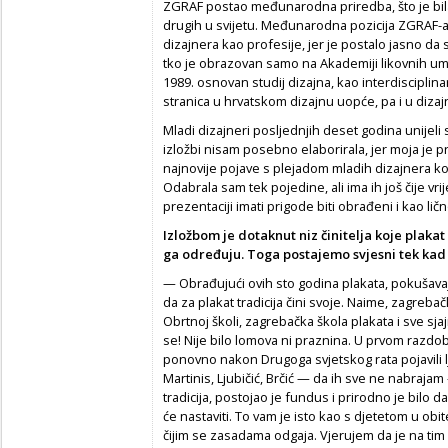
ZGRAF postao međunarodna priredba, što je bi
drugih u svijetu. Međunarodna pozicija ZGRAF-a b
dizajnera kao profesije, jer je postalo jasno d
tko je obrazovan samo na Akademiji likovnih um
1989. osnovan studij dizajna, kao interdisciplinarn
stranica u hrvatskom dizajnu uopće, pa i u dizaj
Mladi dizajneri posljednjih deset godina unijeli
izložbi nisam posebno elaborirala, jer moja je p
najnovije pojave s plejadom mladih dizajnera k
Odabrala sam tek pojedine, ali ima ih još čije vri
prezentaciji imati prigode biti obrađeni i kao lično
Izložbom je dotaknut niz činitelja koje plakat 
ga određuju. Toga postajemo svjesni tek kad 
— Obrađujući ovih sto godina plakata, pokušavaju
da za plakat tradicija čini svoje. Naime, zagrebačk
Obrtnoj školi, zagrebačka škola plakata i sve sja
se! Nije bilo lomova ni praznina. U prvom razdobl
ponovno nakon Drugoga svjetskog rata pojavili lj
Martinis, Ljubičić, Brčić — da ih sve ne nabrajam —
tradicija, postojao je fundus i prirodno je bilo 
će nastaviti. To vam je isto kao s djetetom u obitel
čijim se zasadama odgaja. Vjerujem da je na ti