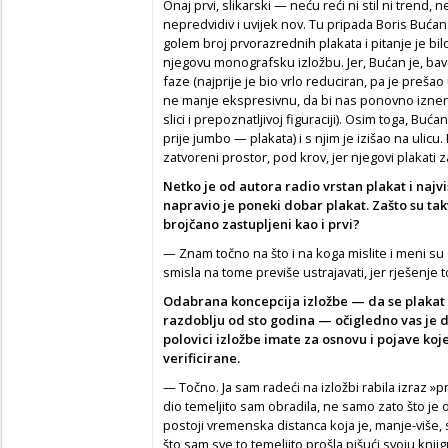
Onaj prvi, slikarski — neću reći ni stil ni trend, 
nepredvidiv i uvijek nov. Tu pripada Boris Bućan s
golem broj prvorazrednih plakata i pitanje je bil
njegovu monografsku izložbu. Jer, Bućan je, bave
faze (najprije je bio vrlo reduciran, pa je preša
ne manje ekspresivnu, da bi nas ponovno izne
slici i prepoznatljivoj figuraciji). Osim toga, Buć
prije jumbo — plakata) i s njim je izišao na ulicu.
zatvoreni prostor, pod krov, jer njegovi plakati 
Netko je od autora radio vrstan plakat i najviše
napravio je poneki dobar plakat. Zašto su takv
brojčano zastupljeni kao i prvi?
— Znam točno na što i na koga mislite i meni su
smisla na tome previše ustrajavati, jer rješenje t
Odabrana koncepcija izložbe — da se plakat 
razdoblju od sto godina — očigledno vas je d
polovici izložbe imate za osnovu i pojave koje
verificirane.
— Točno. Ja sam radeći na izložbi rabila izraz »prv
dio temeljito sam obradila, ne samo zato što je o
postoji vremenska distanca koja je, manje-više, 
što sam sve to temeljito prošla pišući svoju knj