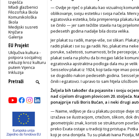
Izvješća
Mladi glazbenici
— Ovdje je riječ o plakatu kao vizualnoj komunika
Filozofska škola
oblikovanje, svoju estetiku i svoja načela. Meni
Komunikološka
egzatovska estetika, bila primjerenija plakatu ka
škola
se činilo — jer sam težište stavila na taj prijelo
Medijski susreti
pedesetih godina nadalje bila dosta velika.
Knjižara
Galerija
Jer plakat su radili, manje-više, svi slikari. Plakat 
EU Projekt
raditi plakat i svi su ga radili. No, plakat ima ne
poruke, sažetosti, sumarnosti, brže percepcije, uč
Uključiva kultura -
potpora socijalnoj
plakat svela na plohu da bi mogao lakše komunici
inkluziji kroz kulturu
egzatovska apstraktna podloga dala mu je velik u
putem Vijenca
Seisselov plakat iz 1924, koji tada nije imao pose
Inkluzija
se dogodilo nakon pedesetih godina. Seissel je 
činili i egzatovci. I upravo to sam htjela izložbom 
Željela bih također da pojasnite i svoju ocje
nad cijelom drugom plovicom 20. stoljeća. Nai
ponajprije ruši Boris Bućan, a i neki drugi aut
— Naime, vidljivo je da u plakatu postoje dvije str
izražava se ilustracijom, crtežom, slikom, dok dr
geometrijski znak, koristi se strukturom površine
preko Exata ostaje u tradiciji tog pristupa. Potk
koji je ona donijela. Tu su plakati Ivana Picelja,