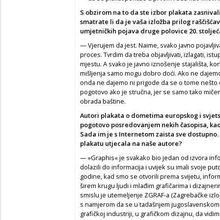
S obzirom na to da ste izbor plakata zasnivali
smatrate li da je vaša izložba prilog raščiš
umjetničkih pojava druge polovice 20. stoljeć
— Vjerujem da jest. Naime, svako javno pojavljiva
proces. Tvrdim da treba objavljivati, izlagati, ist
mjestu. A svako je javno iznošenje stajališta, ko
mišljenja samo mogu dobro doći. Ako ne dajemo 
onda ne dajemo ni prigode da se o tome nešto dr
pogotovo ako je stručna, jer se samo tako mičem
obrada baštine.
Autori plakata o dometima europskog i svjetsko
pogotovo posredovanjem nekih časopisa, kao š
Sada im je s Internetom zaista sve dostupno.
plakatu utjecala na naše autore?
— »Graphis« je svakako bio jedan od izvora info
dolazili do informacija i uvijek su imali svoje p
godine, kad smo se otvorili prema svijetu, infor
širem krugu ljudi i mlađim grafičarima i dizajner
smislu je utemeljenje ZGRAF-a (Zagrebačke izlo
s namjerom da se u tadašnjem jugoslavenskom p
grafičkoj industriji, u grafičkom dizajnu, da vidi