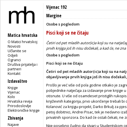
Vijenac 192
Margine
Osobe s pogledom
Pisci koji se ne čitaju
Matica hrvatska
O Matici hrvatskoj
Četiri od pet mladih autor(ic)a koji su na natječa
Novosti
prvih knjiga još ih nisu dočekali, a kad će, ne zna
Učlanite se
Osobe s pogledom
Odjeli
Ogranci
Pisci koji se ne čitaju
Društva prijatelja i
partneri
Četiri od pet mladih autor(ic)a koji su na nat
Kontakt
objavljivanje prvih knjiga još ih nisu dočekali
Izdavaštvo
Prošlo je već više od pola godine otkako je zagr
Knjige
pobjednike natječaja za izdavanje prve knjige u e
Vijenac
otisnute. U više od osamdeset pristiglih rukopisa 
Kolo
Hrvatska revija
književnih kategorija, prvo ukoričenje trebali bi
Prirodoslovlje
Kolanović za knjigu-projekt, Darko Brkulj za pjes
Elektroničke knjige
petoj dobitnici, Andrei Pisac, tek je nedavno iz
privatnih sponzora. Do kad će ostali čekati, ne z
Zbivanja
Najave
Nije posebno čudno da stvari u Studentskom ce