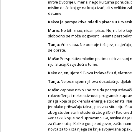
mrtve životinje u menzi nego kulturna ponuda, bol
mislim da će knjige na kraju izaći, ali s veliki
datume.
Kakva je perspektiva mladih pisaca u Hrvatsk
Mario:
Ne bih znao, nisam pisac. No, na bilo koj
slobodno se može odgovoriti: »Nema perspektiv
Tanja
: Vrlo slaba. Ne postoje tečajevi, natječaj
se obrate.
Maša:
Perspektiva mladim piscima u Hrvatskoj n
nju. Slučaj X svjedoči o tome.
Kako ocjenjujete SC-ovu izdavačku djelatnos
Tanja:
Ne poznajem njihovu dosadašnju djelatn
Maša:
Zapravo nitko i ne zna da postoji izdavač
rukovođenja i nekreativnosti programske uprave,
snaga koja bi pokrenula energije studenata. Nar
jer olako prihvaćaju takvu, pasivnu situaciju. Stu
zbog studenata ili studenti zbog SC-a? Kao ure
»Vrisak«, koji je pod upravom SC-a, mislim da
za čitav slučaj. Koliko god je odgovor, zašto na
novca za to!), iza njega se krije svojevrsna opsk