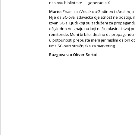
naslovu biblioteke — generacija X.
Mario:
Znam za »Vrisak«, »Godine« i »Anale«, a 
Nije da SC-ova izdavačka djelatnost ne postoji, 
izvan SC-a. Ljudi koji su zaduženi za propagand
očigledno ne znaju na koji način plasirati svoj
remitende. Meni bi bilo idealno da propagandu i 
u potpunosti prepuste meni jer mislim da bih ob
tima SC-ovih stručnjaka za marketing.
Razgovarao Oliver Sertić