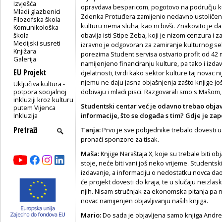
Izvješća
opravdava besparicom, pogotovo na području kult
Mladi glazbenici
Zdenka Protuđera zamijenio nedavno ustoličeni
Filozofska škola
kulturu nema sluha, kao ni bivši. Znakovito je da
Komunikološka
škola
obavlja isti Stipe Zeba, koji je nizom cenzura i 
Medijski susreti
izravno je odgovoran za zamiranje kulturnog sek
Knjižara
porezima Student servisa ostvario profit od 42 
Galerija
namijenjeno financiranju kulture, pa tako i izd
EU Projekt
djelatnosti, tvrdi kako sektor kulture taj novac n
njemu ne daju jasna objašnjenja zašto knjige još
Uključiva kultura -
potpora socijalnoj
dobivaju i mladi pisci. Razgovarali smo s Mašom
inkluziji kroz kulturu
Studentski centar već je odavno trebao objavi
putem Vijenca
Inkluzija
informacije, što se događa s tim? Gdje je zap
Tanja:
Prvo je sve pobjednike trebalo dovesti u S
pronaći sponzore za tisak.
Maša:
Knjige Naraštaja X, koje su trebale biti ob
stoje, neće biti vani još neko vrijeme. Studentsk
izdavanje, a informaciju o nedostatku novca dao
će projekt dovesti do kraja, te u slučaju neizlas
njih. Nisam stručnjak za ekonomska pitanja pa n
novac namijenjen objavljivanju naših knjiga.
Mario:
Do sada je objavljena samo knjiga Andree