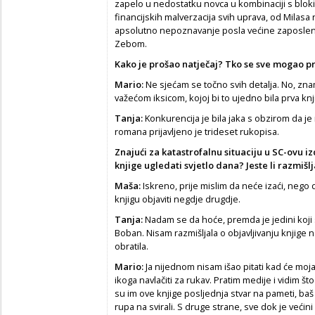
zapelo u nedostatku novca u kombinaciji s blo
financijskih malverzacija svih uprava, od Milas
apsolutno nepoznavanje posla većine zaposleni
Zebom.
Kako je prošao natječaj? Tko se sve mogao pri
Mario:
Ne sjećam se točno svih detalja. No, znam
važećom iksicom, kojoj bi to ujedno bila prva knj
Tanja:
Konkurencija je bila jaka s obzirom da je 
romana prijavljeno je trideset rukopisa.
Znajući za katastrofalnu situaciju u SC-ovu i
knjige ugledati svjetlo dana? Jeste li razmišl
Maša:
Iskreno, prije mislim da neće izaći, nego d
knjigu objaviti negdje drugdje.
Tanja:
Nadam se da hoće, premda je jedini koji 
Boban. Nisam razmišljala o objavljivanju knjige
obratila.
Mario:
Ja nijednom nisam išao pitati kad će moja k
ikoga navlačiti za rukav. Pratim medije i vidim 
su im ove knjige posljednja stvar na pameti, baš 
rupa na svirali. S druge strane, sve dok je veći