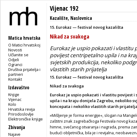
Vijenac 192
Kazalište
,
Naslovnica
15. Eurokaz — festival novog kazališta
Nikad za svakoga
Matica hrvatska
O Matici hrvatskoj
Eurokaz je uspio pokazati i vlastitu p
Novosti
povijest centripetalno upila i na kr
Učlanite se
Odjeli
svjetskih produkcija, nekoliko podgr
Ogranci
vlastitih starih prijatelja
Društva prijatelja i
partneri
15. Eurokaz — festival novog kazališta
Kontakt
Nikad za svakoga
Izdavaštvo
Knjige
Eurokaz je uspio pokazati i vlastitu povijest i
Vijenac
upila i na kraju donijela Zagrebu, nekoliko s
Kolo
koncepata i nekoliko vlastitih starih prijatelj
Hrvatska revija
Prirodoslovlje
»Mišljenje je forma energije«, slogan na Mange
Elektroničke knjige
zaštitni znak zagrebačkoga Festivala novog kaz
Zbivanja
himne, svečanog otvaranja i nagrada, prema zam
budući obljetnička, bila je i revijalna, neobavez
Najave