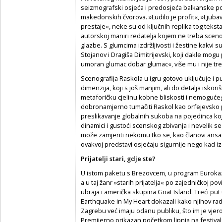
seizmografski osjeća i predosjeća balkanske po
makedonskih čvorova. »Ludilo je profit«, »Ljubav
prestaje«, neke su od ključnih replika tog teksta,
autorskoj maniri redatelja kojem ne treba scenog
glazbe. S glumcima izdržljivosti i žestine kakvi
Stojanov i Dragiša Dimitrijevski, koji dakle mo
umoran glumac dobar glumac«, više mu i nije tre
Scenografija Raskola u igru gotovo uključuje i pu
dimenzija, koji s još manjim, ali do detalja isko
metaforičku cjelinu kobne bliskosti i nemogućeg
dobronamjerno tumačiti Raskol kao orfejevsko 
preslikavanje globalnih sukoba na pojedinca koji
dinamici i gustoći scenskog zbivanja i nevelik 
može zamjeriti nekomu tko se, kao članovi ans
ovakvoj predstavi osjećaju sigurnije nego kad iza
Prijatelji stari, gdje ste?
U istom paketu s Brezovcem, u program Eurokaza 
a u taj žanr »starih prijatelja« po zajedničkoj po
ubraja i američka skupina Goat Island. Treći put
Earthquake in My Heart dokazali kako njihov rad 
Zagrebu već imaju odanu publiku, što im je vjero
Premijerno prikazan početkom lipnja na festiv