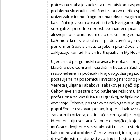
potres naznaka je zaokreta u tematskom raspon
problema skrenuli u kolažno i zapravo rijetko spe
univerzalne intime fragmentima teksta, naglim
kazališnim jezikom pokreta i riječi. Nesigurno djet
surogati za prirodne nedostatke nameću pitanja
ali svojim performansom daju drukčiji pogled n
kažemo »da nas je strah« — pa do završnog, u k
performer Goat Islanda, izrijekom pita »Does it
zaključuje komad, It's an Earthquake in My Heart
U jedan od programskih pravaca Eurokaza, onaj 
klasično strukturiranih kazališnih kuća, uz Sash
raspoređene na početak i kraj ovogodišnjeg izdan
postavljene na pozornicu Hrvatskog narodnog ka
Verreta i Julijana Tabakova. Tabakov je svježi d
Čehovljeve Tri sestre prvo bavljenje režijom u živ
profesionalno kazalište u Bugarskoj, sofijski No
otvaranje Čehova, pogotovo za nekoga tko je goto
poprilično je izazovan posao, koji je Tabakov ra
zatvorenih prizora, diktirajuće scenografije i
identiteta triju sestara. Najprije djevojčice, koj
muškarci dvojbene seksualnosti i na kraju staric
kako osnovni problem Čehovljeva originala, koji
događajnosti, predstaviti vizualno i efektno, pa 