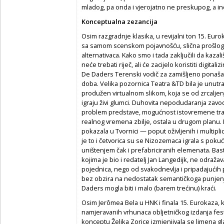
mladog, pa onda i vjerojatno ne preskupog, a i
Konceptualna zezancija
Osim razgradnje klasika, u revijalni ton 15. Eur
sa samom scenskom pojavnošću, slična prošlogodi
alternativaca. Kako smo i tada zaključili da kazal
neće trebati riječ, ali će zacijelo koristiti digit
De Daders Terenski vodič za zamišljeno ponašan
doba. Velika pozornica Teatra &TD bila je unutr
produžen virtualnom slikom, koja se od zrcaljen
igraju živi glumci. Duhovita nepodudaranja zavodi
problem predstave, mogućnost istovremene trans
realnog vremena zbilje, ostala u drugom planu.
pokazala u Tvornici — poput oživljenih i multipli
je to i četvorica su se Nizozemaca igrala s pokuć
uništenjem čak i prefabriciranih elemenata. Bas
kojima je bio i redatelj Jan Langedijk, ne odraž
pojednica, nego od svakodnevlja i pripadajućih
bez obzira na nedostatak semantičkoga punjen
Daders mogla biti i malo (barem trećinu) kraći.
Osim Jerômea Bela u HNK i finala 15. Eurokaza, 
namjeravanih vrhunaca obljetničkog izdanja fest
konceptu Željka Zorice izmjenjivala se limena 