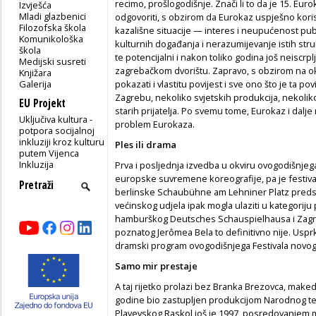
recimo, prošlogodišnje. Znači li to da je 15. Eur
Izvješća
Mladi glazbenici
odgovoriti, s obzirom da Eurokaz uspješno koristi
Filozofska škola
kazališne situacije — interes i neupućenost pub
Komunikološka
kulturnih događanja i nerazumijevanje istih stru
škola
te potencijalni i nakon toliko godina još neiscr
Medijski susreti
zagrebačkom dvorištu. Zapravo, s obzirom na ok
Knjižara
Galerija
pokazati i vlastitu povijest i sve ono što je ta pov
Zagrebu, nekoliko svjetskih produkcija, nekoliko
EU Projekt
starih prijatelja. Po svemu tome, Eurokaz i dalj
Uključiva kultura -
problem Eurokaza.
potpora socijalnoj
inkluziji kroz kulturu
Ples ili drama
putem Vijenca
Inkluzija
Prva i posljednja izvedba u okviru ovogodišnje
europske suvremene koreografije, pa je festival
berlinske Schaubühne am Lehniner Platz predst
većinskog udjela ipak mogla ulaziti u kategori
hamburškog Deutsches Schauspielhausa i Zagre
poznatog Jerômea Bela to definitivno nije. Uspr
dramski program ovogodišnjega Festivala novog 
Samo mir prestaje
A taj rijetko prolazi bez Branka Brezovca, make
godine bio zastupljen produkcijom Narodnog te
Plavevskog Raskol još je 1997, posredovanjem mr