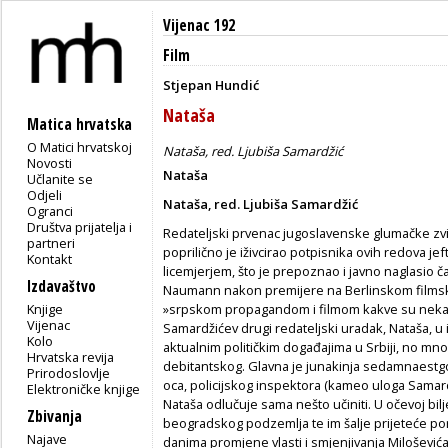
Vijenac 192
Film
Stjepan Hundić
Nataša
Matica hrvatska
O Matici hrvatskoj
Nataša, red. Ljubiša Samardžić
Novosti
Nataša
Učlanite se
Odjeli
Nataša, red. Ljubiša Samardžić
Ogranci
Društva prijatelja i
Redateljski prvenac jugoslavenske glumačke zv
partneri
poprilično je iživcirao potpisnika ovih redova j
Kontakt
licemjerjem, što je prepoznao i javno naglasio č
Izdavaštvo
Naumann nakon premijere na Berlinskom filmsko
Knjige
»srpskom propagandom i filmom kakve su nekada
Vijenac
Samardžićev drugi redateljski uradak, Nataša, u 
Kolo
aktualnim političkim događajima u Srbiji, no mnogo je
Hrvatska revija
debitantskog. Glavna je junakinja sedamnaestgo
Prirodoslovlje
oca, policijskog inspektora (kameo uloga Samardži
Elektroničke knjige
Nataša odlučuje sama nešto učiniti. U očevoj bil
Zbivanja
beogradskog podzemlja te im šalje prijeteće p
Najave
danima promjene vlasti i smjenjivanja Miloševića