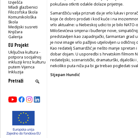
Izvješća
pokušava otkriti odakle dolaze prijetnje.
Mladi glazbenici
Filozofska škola
Samardžiću valja priznati da je vrlo lukav i pro
Komunikološka
koje će dobro prodati i kod kuće i na inozemnom t
škola
vrlo aktualne: u Nebeskoj udici to je bilo NATO-
Medijski susreti
Miloševićeva smjena i buđenje nove, simpatičnije
Knjižara
predstavljen kao zapadnjački, šarmantan grad u 
Galerija
je novi image vrlo pažljivo utjelovljen u odličnoj 
EU Projekt
Kao redatelj Samardžić je nešto manje spretan i v
Uključiva kultura -
dobar dojam. U usporedbi s hrvatskim filmom Na
potpora socijalnoj
redateljski, scenaristički, dramaturški, dijaloški i
inkluziji kroz kulturu
nekoliko puta niža pa bi ga trebao pogledati sva
putem Vijenca
Inkluzija
Stjepan Hundić