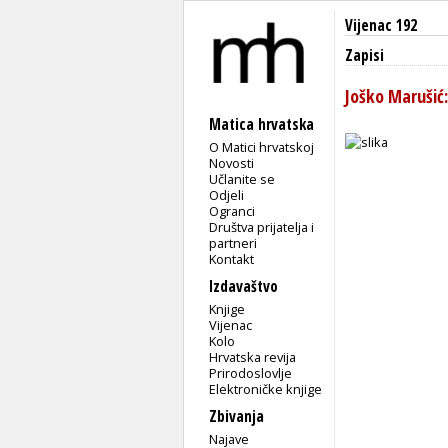
Vijenac 192
Zapisi
Joško Marušić:
Matica hrvatska
O Matici hrvatskoj
Novosti
Učlanite se
Odjeli
Ogranci
Društva prijatelja i
partneri
Kontakt
Izdavaštvo
Knjige
Vijenac
Kolo
Hrvatska revija
Prirodoslovlje
Elektroničke knjige
Zbivanja
Najave