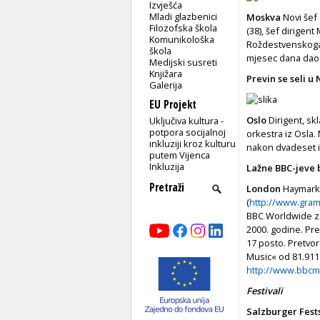
Izvješća
Mladi glazbenici
Moskva
Novi šef 
Filozofska škola
(38), šef dirige
Komunikološka
Roždestvenskoga, 
škola
mjesec dana dao
Medijski susreti
Knjižara
Previn se seli u
Galerija
EU Projekt
Oslo
Dirigent, skl
Uključiva kultura -
potpora socijalnoj
orkestra iz Osla.
inkluziji kroz kulturu
nakon dvadeset i
putem Vijenca
Inkluzija
Lažne BBC-jeve 
London
Haymarke
(
http://www.gra
BBC Worldwide za
2000. godine. Prem
17 posto. Pretvor
Music« od 81.911 p
http://www.bbcm
Festivali
Salzburger Fest