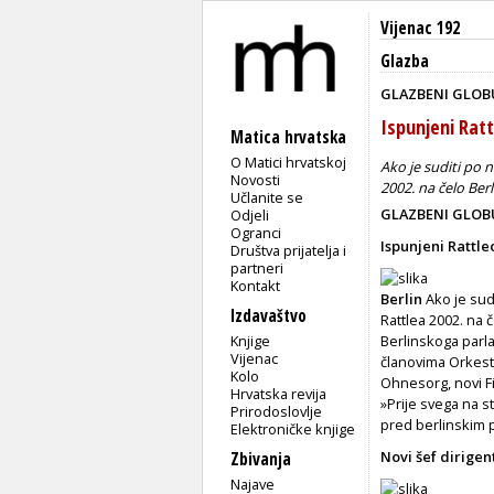
Vijenac 192
Glazba
GLAZBENI GLOB
Ispunjeni Ratt
Matica hrvatska
O Matici hrvatskoj
Ako je suditi po 
Novosti
2002. na čelo Ber
Učlanite se
GLAZBENI GLOB
Odjeli
Ogranci
Ispunjeni Rattle
Društva prijatelja i
partneri
Kontakt
Berlin
Ako je sud
Izdavaštvo
Rattlea 2002. na 
Knjige
Berlinskoga parla
Vijenac
članovima Orkestr
Kolo
Ohnesorg, novi F
Hrvatska revija
»Prije svega na s
Prirodoslovlje
pred berlinskim p
Elektroničke knjige
Novi šef dirigen
Zbivanja
Najave