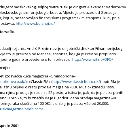
dirigent moskovskog Boljšoj teatra ruski je dirigent Alexander Vedernikov
nt Moskovskoga simfonijskog orkestra. Mjesto je preuzeo od Genadija
koji je, nezadovoljan financijskim i programskim stanjem u kući, prije
 ostavku:
http://www.bolshoi.ru/
 Norvešku
adatelj i pijanist André Previn novi je umjetnički direktor Filharmonijskog
 Mjesto je preuzeo od Marissa Jansonsa, koji ga je Previnu prepustio
 jedne godine provedene u tom orkestru:
http://www.wit.no/OFO/
brojke
t, izdavačka kuća magazina »Gramophone«
mophone.co.uk/
) i »Classic FM« (
http://www.classicfm.co.uk/
), optužila je
 lažnu prijavu o rastu prodaje magazina »BBC Music« između 1999. i
a njima prodaja je rasla za 22 posto, a istina je, pak, da je pala za punih
eno u brojke, to bi značilo da je u godinu dana prodaja magazina »BBC
rimjeraka skočila na 100.082, a u zbilji je pala za više od 20.000:
usicmagazine.beeb.com/
spiele 2001