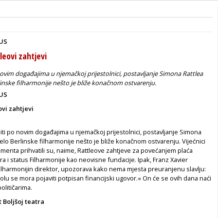
US
leovi zahtjevi
novim događajima u njemačkoj prijestolnici, postavljanje Simona Rattlea
linske filharmonije nešto je bliže konačnom ostvarenju.
US
ovi zahtjevi
iti po novim događajima u njemačkoj prijestolnici, postavljanje Simona
čelo Berlinske filharmonije nešto je bliže konačnom ostvarenju. Vijećnici
menta prihvatili su, naime, Rattleove zahtjeve za povećanjem plaća
a i status Filharmonije kao neovisne fundacije. Ipak, Franz Xavier
ilharmonijin direktor, upozorava kako nema mjesta preuranjenu slavlju:
tolu se mora pojaviti potpisan financijski ugovor.« On će se ovih dana naći
olitičarima.
t Boljšoj teatra