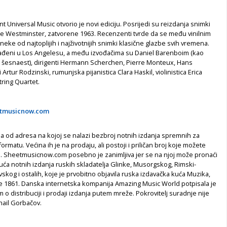
nt Universal Music otvorio je novi ediciju. Posrijedi su reizdanja snimki
e Westminster, zatvorene 1963. Recenzenti tvrde da se među vinilnim
neke od najtoplijih i najživotnijih snimki klasične glazbe svih vremena.
nađeni u Los Angelesu, a među izvođačima su Daniel Barenboim (kao
od šesnaest), dirigenti Hermann Scherchen, Pierre Monteux, Hans
rtur Rodzinski, rumunjska pijanistica Clara Haskil, violinistica Erica
tring Quartet.
etmusicnow.com
a od adresa na kojoj se nalazi bezbroj notnih izdanja spremnih za
rmatu. Većina ih je na prodaju, ali postoji i priličan broj koje možete
o. Sheetmusicnow.com posebno je zanimljiva jer se na njoj može pronaći
suća notnih izdanja ruskih skladatelja Glinke, Musorgskog, Rimski-
skog i ostalih, koje je prvobitno objavila ruska izdavačka kuća Muzika,
 1861. Danska internetska kompanija Amazing Music World potpisala je
o distribuciji i prodaji izdanja putem mreže. Pokrovitelj suradnje nije
hail Gorbačov.