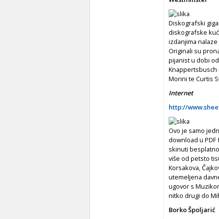
Diskografski giga
diskografske kuć
izdanjima nalaze 
Originali su pro
pijanist u dobi 
Knappertsbusch i A
Morini te Curtis S
Internet
http://www.she
Ovo je samo jedn
download u PDF fo
skinuti besplatn
više od petsto ti
Korsakova, Čajkov
utemeljena davne
ugovor s Muzikom 
nitko drugi do Mi
Borko Špoljarić