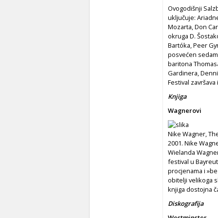
Ovogodišnji Salzb
uključuje: Ariadne
Mozarta, Don Carl
okruga D. Šostak
Bartóka, Peer Gyn
posvećen sedamde
baritona Thomasa
Gardinera, Denni
Festival završava
Knjiga
Wagnerovi
Nike Wagner, The
2001. Nike Wagne
Wielanda Wagnera
festival u Bayreu
procjenama i »be
obitelji velikoga
knjiga dostojna 
Diskografija
Westminster