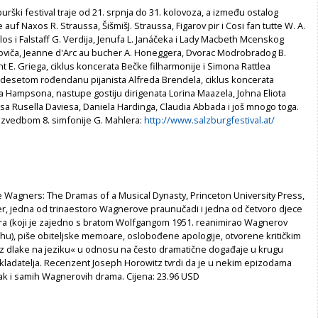
urški festival traje od 21. srpnja do 31. kolovoza, a između ostalog
 auf Naxos R. Straussa, ŠišmišJ. Straussa, Figarov pir i Cosi fan tutte W. A.
os i Falstaff G. Verdija, Jenufa L. Janáčeka i Lady Macbeth Mcenskog
oviča, Jeanne d'Arc au bucher A. Honeggera, Dvorac Modrobradog B.
t E. Griega, ciklus koncerata Bečke filharmonije i Simona Rattlea
setom rođendanu pijanista Alfreda Brendela, ciklus koncerata
 Hampsona, nastupe gostiju dirigenata Lorina Maazela, Johna Eliota
sa Rusella Daviesa, Daniela Hardinga, Claudia Abbada i još mnogo toga.
 izvedbom 8. simfonije G. Mahlera:
http://www.salzburgfestival.at/
 Wagners: The Dramas of a Musical Dynasty, Princeton University Press,
r, jedna od trinaestoro Wagnerove praunučadi i jedna od četvoro djece
 (koji je zajedno s bratom Wolfgangom 1951. reanimirao Wagnerov
thu), piše obiteljske memoare, oslobođene apologije, otvorene kritičkim
z dlake na jeziku« u odnosu na često dramatične događaje u krugu
 skladatelja. Recenzent Joseph Horowitz tvrdi da je u nekim epizodama
čak i samih Wagnerovih drama. Cijena: 23.96 USD