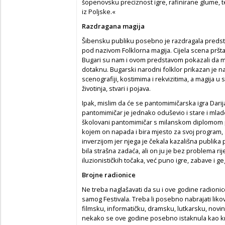
šopenovsku preciznost igre, rafinirane glume, 
iz Poljske.«
Razdragana magija
Šibensku publiku posebno je razdragala predsta
pod nazivom Folklorna magija. Cijela scena prštala
Bugari su nam i ovom predstavom pokazali da 
dotaknu. Bugarski narodni folklor prikazan je na no
scenografiji, kostimima i rekvizitima, a magija u
životinja, stvari i pojava.
Ipak, mislim da će se pantomimičarska igra Darija
pantomimičar je jednako oduševio i stare i mlad
školovani pantomimičar s milanskom diplomom 
kojem on napada i bira mjesto za svoj program, 
inverzijom jer njega je čekala kazališna publika 
bila strašna zadaća, ali on ju je bez problema riješ
iluzionističkih točaka, već puno igre, zabave i geg
Brojne radionice
Ne treba naglašavati da su i ove godine radioni
samog Festivala. Treba li posebno nabrajati likov
filmsku, informatičku, dramsku, lutkarsku, novi
nekako se ove godine posebno istaknula kao kr