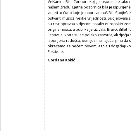
Velšanina Billa Connora koji je, usudim se tako r
našem gradu. Ljetna pozornica bila je ispunjena 
vidjeti to čudo koje je napravio naš Bill. Spojivš
ostvariti musical velike vrijednosti. Sudjelovala
su ravnopravna s djecom ostalih europskih zema
originalnošću, a publika je uživala. Bravo, Bille! 
Festivala. Vrata su se polako zatvorila, ali dječja 
ispunjena radošću, osmijesima i sjećanjima da sv
okrećemo se nečem novom, a to su događaji koji 
Festivale.
Gordana Kokić