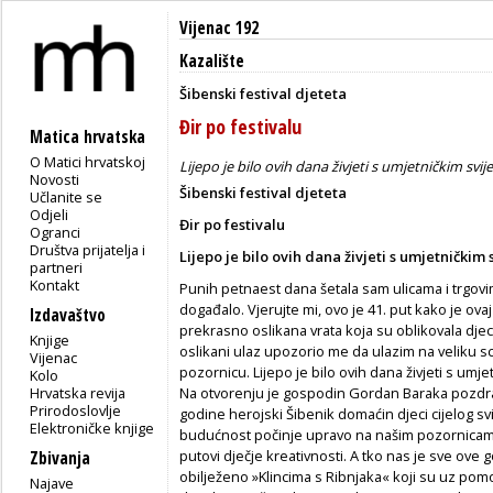
Vijenac 192
Kazalište
Šibenski festival djeteta
Đir po festivalu
Matica hrvatska
O Matici hrvatskoj
Lijepo je bilo ovih dana živjeti s umjetničkim svi
Novosti
Šibenski festival djeteta
Učlanite se
Odjeli
Đir po festivalu
Ogranci
Društva prijatelja i
Lijepo je bilo ovih dana živjeti s umjetničkim
partneri
Kontakt
Punih petnaest dana šetala sam ulicama i trgovima
događalo. Vjerujte mi, ovo je 41. put kako je ov
Izdavaštvo
prekrasno oslikana vrata koja su oblikovala djec
Knjige
oslikani ulaz upozorio me da ulazim na veliku sc
Vijenac
pozornicu. Lijepo je bilo ovih dana živjeti s umj
Kolo
Hrvatska revija
Na otvorenju je gospodin Gordan Baraka pozdravi
Prirodoslovlje
godine herojski Šibenik domaćin djeci cijelog sv
Elektroničke knjige
budućnost počinje upravo na našim pozornicama i
putovi dječje kreativnosti. A tko nas je sve ove 
Zbivanja
obilježeno »Klincima s Ribnjaka« koji su uz pom
Najave