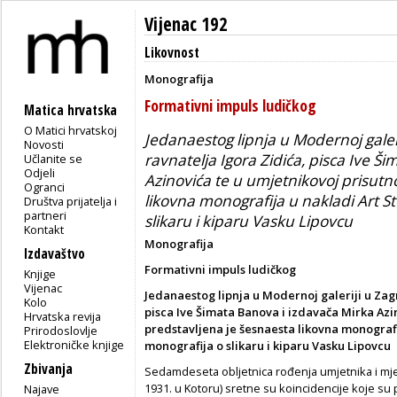
Vijenac 192
Likovnost
Monografija
Formativni impuls ludičkog
Matica hrvatska
O Matici hrvatskoj
Jedanaestog lipnja u Modernoj galer
Novosti
ravnatelja Igora Zidića, pisca Ive Š
Učlanite se
Odjeli
Azinovića te u umjetnikovoj prisutn
Ogranci
likovna monografija u nakladi Art S
Društva prijatelja i
partneri
slikaru i kiparu Vasku Lipovcu
Kontakt
Monografija
Izdavaštvo
Formativni impuls ludičkog
Knjige
Vijenac
Jedanaestog lipnja u Modernoj galeriji u Zagr
Kolo
pisca Ive Šimata Banova i izdavača Mirka Azin
Hrvatska revija
predstavljena je šesnaesta likovna monografi
Prirodoslovlje
Elektroničke knjige
monografija o slikaru i kiparu Vasku Lipovcu
Zbivanja
Sedamdeseta obljetnica rođenja umjetnika i mje
1931. u Kotoru) sretne su koincidencije koje s
Najave