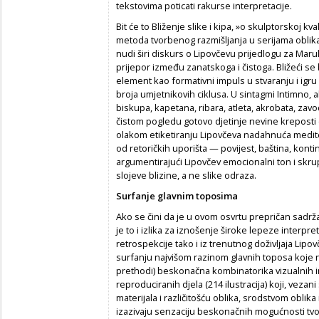
tekstovima poticati rakurse interpretacije.
Bit će to Bliženje slike i kipa, »o skulptorskoj kval
metoda tvorbenog razmišljanja u serijama oblika
nudi širi diskurs o Lipovčevu prijedlogu za Maru
prijepor između zanatskoga i čistoga. Bližeći se b
element kao formativni impuls u stvaranju i ig
broja umjetnikovih ciklusa. U sintagmi Intimno, ali
biskupa, kapetana, ribara, atleta, akrobata, zavo
čistom pogledu gotovo djetinje nevine kreposti (ča
olakom etiketiranju Lipovčeva nadahnuća medite
od retoričkih uporišta — povijest, baština, kontinu
argumentirajući Lipovčev emocionalni ton i skru
slojeve blizine, a ne slike odraza.
Surfanje glavnim toposima
Ako se čini da je u ovom osvrtu prepričan sadržaj m
je to i izlika za iznošenje široke lepeze interpre
retrospekcije tako i iz trenutnog doživljaja Lipo
surfanju najvišom razinom glavnih toposa koje nudi
prethodi) beskonačna kombinatorika vizualnih im
reproduciranih djela (214 ilustracija) koji, vezan
materijala i različitošću oblika, srodstvom oblika i 
izazivaju senzaciju beskonačnih mogućnosti tvo