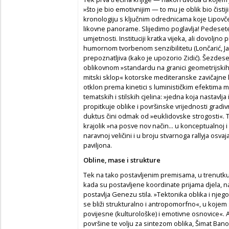
»što je bio emotivnijim — to mu je oblik bio čist
kronologiju s ključnim odrednicama koje Lipovč
likovne panorame. Slijedimo poglavlja! Pedesete
umjetnosti. Instituciji kratka vijeka, ali dovoljno 
humornom tvorbenom senzibilitetu (Lončarić, Jakić
prepoznatljiva (kako je upozorio Zidić). Šezdese
oblikovnom »standardu na granici geometrijskih 
mitski sklop« kotorske mediteranske zavičajne
otklon prema kinetici s luminističkim efektima 
tematskih i stilskih cjelina: »jedna koja nastavlja
propitkuje oblike i površinske vrijednosti gradiv
duktus čini odmak od »euklidovske strogosti«. T
krajolik »na posve nov način... u konceptualnoj i a
naravnoj veličini i u broju stvarnoga rallyja os
paviljona.
Obline, mase i strukture
Tek na tako postavljenim premisama, u trenutku 
kada su postavljene koordinate prijama djela, n
postavlja Genezu stila. »Tektonika oblika i njego
se bliži strukturalno i antropomorfno«, u kojem
povijesne (kulturološke) i emotivne osnovice«. A
površine te volju za sintezom oblika, Šimat Banov