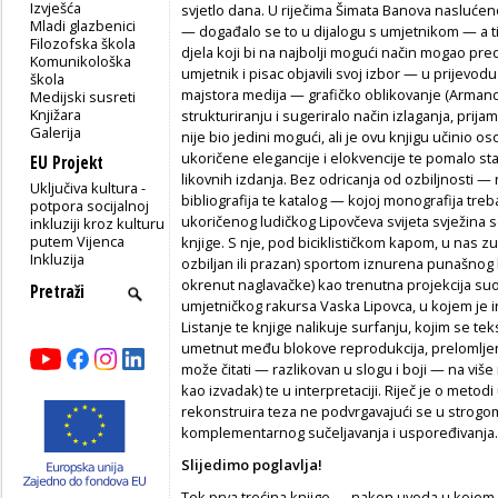
Izvješća
svjetlo dana. U riječima Šimata Banova naslućen
Mladi glazbenici
— događalo se to u dijalogu s umjetnikom — a t
Filozofska škola
djela koji bi na najbolji mogući način mogao pre
Komunikološka
umjetnik i pisac objavili svoj izbor — u prijevo
škola
majstora medija — grafičko oblikovanje (Armanda
Medijski susreti
Knjižara
strukturiranju i sugeriralo način izlaganja, prijama
Galerija
nije bio jedini mogući, ali je ovu knjigu učinio o
ukoričene elegancije i elokvencije te pomalo sta
EU Projekt
likovnih izdanja. Bez odricanja od ozbiljnosti — 
Uključiva kultura -
bibliografija te katalog — kojoj monografija treb
potpora socijalnoj
ukoričenog ludičkog Lipovčeva svijeta svježina s
inkluziji kroz kulturu
putem Vijenca
knjige. S nje, pod biciklističkom kapom, u nas z
Inkluzija
ozbiljan ili prazan) sportom iznurena punašnog bi
okrenut naglavačke) kao trenutna projekcija suo
umjetničkog rakursa Vaska Lipovca, u kojem je
Listanje te knjige nalikuje surfanju, kojim se t
umetnut među blokove reprodukcija, prelomljen (
može čitati — razlikovan u slogu i boji — na više 
kao izvadak) te u interpretaciji. Riječ je o metodi
rekonstruira teza ne podvrgavajući se u strogom
komplementarnog sučeljavanja i uspoređivanja.
Slijedimo poglavlja!
Tek prva trećina knjige — nakon uvoda u kojem 