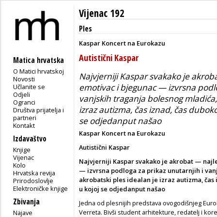
Vijenac 192
Ples
Kaspar Koncert na Eurokazu
Autistični Kaspar
Matica hrvatska
O Matici hrvatskoj
Najvjerniji Kaspar svakako je akrobat
Novosti
emotivac i bjegunac — izvrsna podlo
Učlanite se
Odjeli
vanjskih traganja bolesnog mladića, 
Ogranci
izraz autizma, čas iznad, čas duboko
Društva prijatelja i
partneri
se odjedanput našao
Kontakt
Kaspar Koncert na Eurokazu
Izdavaštvo
Autistični Kaspar
Knjige
Vijenac
Najvjerniji Kaspar svakako je akrobat — najle
Kolo
— izvrsna podloga za prikaz unutarnjih i van
Hrvatska revija
akrobatski ples idealan je izraz autizma, čas
Prirodoslovlje
Elektroničke knjige
u kojoj se odjedanput našao
Zbivanja
Jedna od plesnijih predstava ovogodišnjeg Euro
Verreta. Bivši student arhitekture, redatelj i kor
Najave