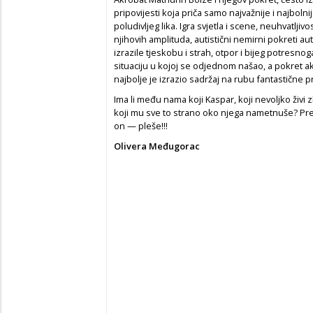
pripovijesti koja priča samo najvažnije i najboln
poludivljeg lika. Igra svjetla i scene, neuhvatljiv
njihovih amplituda, autistični nemirni pokreti a
izrazile tjeskobu i strah, otpor i bijeg potresnoga
situaciju u kojoj se odjednom našao, a pokret 
najbolje je izrazio sadržaj na rubu fantastične 
Ima li među nama koji Kaspar, koji nevoljko živi 
koji mu sve to strano oko njega nametnuše? Pre
on — pleše!!!
Olivera Međugorac