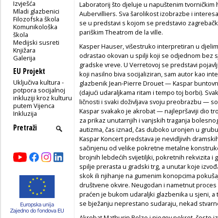
Izvješća
Laboratorij što djeluje u napuštenim tvornički
Mladi glazbenici
Aubervilliers. Sva šarolikost izobrazbe i intere
Filozofska škola
se u predstavi s kojom se predstavio zagrebačkoj
Komunikološka
pariškim Theatrom de la ville.
škola
Medijski susreti
Kasper Hauser, višestruko interpretiran u djelima
Knjižara
odrastao okovan u spilji koji se odjednom bez s
Galerija
gradske vreve. U Verretovoj se predstavi pojavl
EU Projekt
koji nasilno biva socijaliziran, sam autor kao int
Uključiva kultura -
glazbenik Jean-Pierre Drouet — Kaspar buntovn
potpora socijalnoj
(dajući udaraljkama ritam i tempo toj borbi). Sv
inkluziji kroz kulturu
ličnosti i svaki doživljava svoju preobrazbu — soc
putem Vijenca
Kaspar svakako je akrobat — najlepršaviji dio tr
Inkluzija
za prikaz unutarnjih i vanjskih traganja bolesnog
autizma, čas iznad, čas duboko uronjen u grubu 
Kaspar Koncert predstava je nevidljivih dramski
sačinjenu od velike pokretne metalne konstrukci
brojnih lebdećih svijetiljki, pokretnih rekvizita 
spilje prerasta u gradski trg, a unutar koje izvođa
skok ili njihanje na gumenim konopcima pokušaj j
društvene okvire. Neugodan i nametnut proces soc
praćen je bukom udaraljki glazbenika u sjeni, a 
se bježanju neprestano sudaraju, nekad stvarn
Akrobat Mathurin Bolze i njegov pokret, često iz