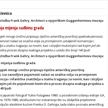
lovnica
izložba Frank Gehry, Architect u njujorškom Guggenheimovu muzeju
oja mijenja sudbinu grada
jeh mnogi cinično pripisuju tipično američkoj površnoj spektakularnosti,
javnosti nalazi se snažna volja za promjenom ustaljenih konvencija i
lja u stalnu traganju za novim, kao i strpljivi mukotrpni rad kojim još do
olira proces dizajna svakoga projekta u uredu što broji 140 ljudi
izložba Frank Gehry, Architect u njujorškom Guggenheimovu muzeju
a mijenja sudbinu grada
pjeh mnogi cinično pripisuju tipično američkoj površnoj
, iza zavodljive pojavnosti nalazi se snažna volja za promjenom
cija i infantilna znatiželja u stalnu traganju za novim, kao i strpljivi
jim još do pojedinosti kontrolira proces dizajna svakoga projekta u
40 ljudi
ni japanski fotograf Yukio Futagawa 1980. u posebnom izdanju edicije GA,
re 1970-1980, ekskluzivni niz ostvarenja što su obilježila prijelomne
jučio vlastitom kućom Franka O. Gehryja, tada slabo poznata američkog