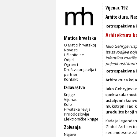
Vijenac 192
Arhitektura
,
Nas
Retrospektivna 
Arhitektura k
Matica hrvatska
O Matici hrvatskoj
Iako Gehryjev usp
Novosti
iza zavodljive po
Učlanite se
infantilna znatiže
Odjeli
pojedinosti kontr
Ogranci
Društva prijatelja i
Retrospektivna 
partneri
Kontakt
Arhitektura koj
Izdavaštvo
Iako Gehryjev us
Knjige
spektakularnosti
Vijenac
ustaljenih konven
Kolo
mukotrpni rad ko
Hrvatska revija
uredu što broji 1
Prirodoslovlje
Elektroničke knjige
Kada je legendar
Global Architectu
Zbivanja
sedamdesete zakl
Najave