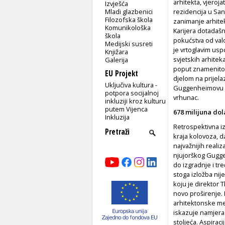
arhitekta, vjeroj
Izvješća
Mladi glazbenici
rezidencija u Sant
Filozofska škola
zanimanje arhite
Komunikološka
Karijera dotadašn
škola
pokućstva od val
Medijski susreti
je vrtoglavim usp
Knjižara
svjetskih arhitek
Galerija
poput znamenitog
EU Projekt
djelom na prijela
Uključiva kultura -
Guggenheimovu mu
potpora socijalnoj
vrhunac.
inkluziji kroz kulturu
putem Vijenca
678 milijuna do
Inkluzija
Retrospektivna iz
kraja kolovoza, 
najvažnijih realiz
njujorškog Gugge
do izgradnje i tr
stoga izložba ni
koju je direktor
novo proširenje. 
arhitektonske me
iskazuje namjera
stoljeća. Aspirac