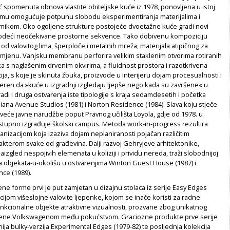
ć spomenuta obnova vlastite obiteljske kuće iz 1978, ponovljena u istoj
a mu omogućuje potpunu slobodu eksperimentiranja materijalima i
ikom. Oko ogoljene strukture postojeće dvoetažne kuće gradi novi
odeći neočekivane prostorne sekvence. Tako dobivenu kompoziciju
od valovitog lima, šperploče i metalnih mreža, materijala atipičnog za
amjenu. Vanjsku membranu perforira velikim staklenim otvorima rotiranih
ka s naglašenim drvenim okvirima, a fluidnost prostora i razotkrivena
ja, s koje je skinuta žbuka, proizvode u interijeru dojam procesualnosti i
eren da »kuće u izgradnji izgledaju ljepše nego kada su završene« u
adi i druga ostvarenja iste tipologije s kraja sedamdesetih i početka
ana Avenue Studios (1981) i Norton Residence (1984). Slava koju stječe
veće javne narudžbe poput Pravnog učilišta Loyola, gdje od 1978. u
stupno izgrađuje školski campus. Metoda work-in-progress rezultira
nizacijom koja izaziva dojam neplaniranosti pojačan različitim
akterom svake od građevina. Dalji razvoj Gehryjeve arhitektonike,
aizgled nespojivih elemenata u koliziji i prividu nereda, traži slobodnijoj
pa objekata-u-okolišu u ostvarenjima Winton Guest House (1987) i
ce (1989).
ene forme prvi je put zamjetan u dizajnu stolaca iz serije Easy Edges
cijom višeslojne valovite ljepenke, kojom se inače koristi za radne
unkcionalne objekte atraktivne vizualnosti, prozvane zbog unikatnog
cijene Volkswagenom među pokućstvom. Graciozne produkte prve serije
nija bulky-verzija Experimental Edges (1979-82) te posljednja kolekcija