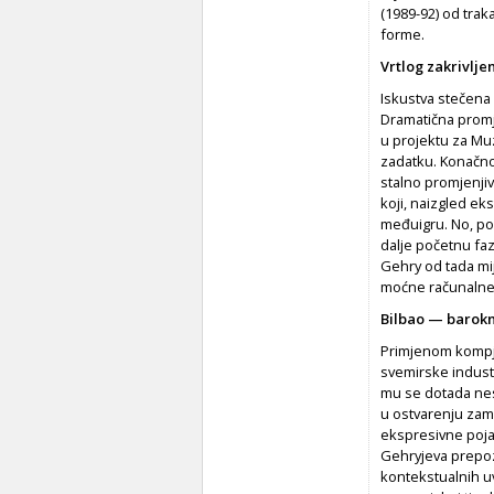
(1989-92) od trak
forme.
Vrtlog zakrivljen
Iskustva stečena 
Dramatična promj
u projektu za Mu
zadatku. Konačno 
stalno promjenjiv 
koji, naizgled ek
međuigru. No, pore
dalje početnu fa
Gehry od tada mij
moćne računalne 
Bilbao — barok
Primjenom kompju
svemirske industr
mu se dotada nes
u ostvarenju zam
ekspresivne poja
Gehryjeva prepozn
kontekstualnih uvj