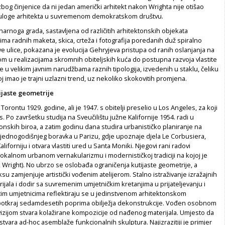
bog činjenice da ni jedan američki arhitekt nakon Wrighta nije otišao
ji uloge arhitekta u suvremenom demokratskom društvu.
rnoga grada, sastavljena od različitih arhitektonskih objekata
ma radnih maketa, skica, crteža i fotografija poredanih duž spiralno
 ulice, pokazana je evolucija Gehryjeva pristupa od ranih oslanjanja na
om u realizacijama skromnih obiteljskih kuća do postupna razvoja vlastite
 u velikim javnim narudžbama raznih tipologija, izvedenih u staklu, čeliku
zvoj imao je trajni uzlazni trend, uz nekoliko skokovitih promjena.
ijaste geometrije
orontu 1929. godine, ali je 1947. s obitelji preselio u Los Angeles, za koji
. Po završetku studija na Sveučilištu južne Kalifornije 1954. radi u
onskih biroa, a zatim godinu dana studira urbanističko planiranje na
jednogodišnjeg boravka u Parizu, gdje upoznaje djela Le Corbusiera,
aliforniju i otvara vlastiti ured u Santa Moniki. Njegovi rani radovi
okalnom urbanom vernakularizmu i modernističkoj tradiciji na kojoj je
 Wright). No ubrzo se oslobađa ograničenja kutijaste geometrije, a
su zamjenjuje artistički vođenim atelijerom. Stalno istraživanje izražajnih
jala i dodir sa suvremenim umjetničkim kretanjima u prijateljevanju i
tim umjetnicima reflektiraju se u jedinstvenom arhitektonskom
 potkraj sedamdesetih poprima obilježja dekonstrukcije. Vođen osobnom
izijom stvara kolažirane kompozicije od nađenog materijala. Umjesto da
stvara ad-hoc asemblaže funkcionalnih skulptura. Najizrazitiji je primjer