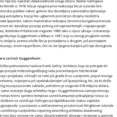
atno nije bio svjestan dalekovidnosti svoga izbora. Naime Gehryjeva
a Moniki iz 1978. bila je njegova prva realizacija što je izazvala šire
ktonske publike nakon gotovo dva desetljeća samostalna djelovanja.
jeg autsajdera, koji je bio uglavnom poznat po dizajnu neobična
ovite ljepenke, nakon maestralna redizajna skromna bungalova krenula
onom do današnje pozicije jednog od najinventivnijih i najutjecajnijih
ata, dobitnika Pritzkerove nagrade 1989. Iako u opus ubraja i ostvarenja
a Muzeja Guggenheim u Bilbau iz 1997, koji su mnogi proglasili remek-
zu stoljeća, prema izložbi što je postavljena u drugom, još poznatijem
zeju, onom njujorškom, čini se da njegova karijera još nije dosegnula
lara za treći Guggenheim
ložba jednostavna naslova Frank Gehry, Architect, koja će potrajati do
daje presjek tridesetogodišnjeg rada prezentacijom četrdesetak
acija i projekata, od kojih se neki još grade ili su u pripremi, poput novoga
nheima, ocijenjena još spektakularnijim od španjolskog. No, da bi došlo
ećeg muzeja poznate zaklade, potrebno je osigurati 678 milijuna dolara,
je samo vraćanje duga arhitektu nego i Guggenheimova samopromocija,
 Thomas Krens spretno tempirao usred kampanje prikupljanja novca za
Izložbom se učvršćuje Gehryjev poslijebilbaovski status svjetske
gazvijezde, a postavom u veličanstvenoj prostornosti Wrightove rotonde
 ustoličenja nasljednika najvećeg američkog arhitekta dvadesetog
ije nisu bez osnove ne samo zbog kreativnih dosega i recepcije u javnosti