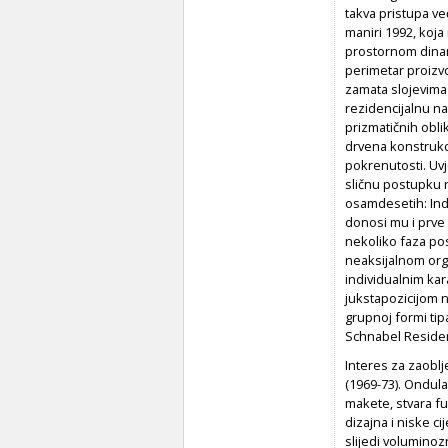
takva pristupa ve
maniri 1992, koj
prostornom dinam
perimetar proizv
zamata slojevima 
rezidencijalnu n
prizmatičnih obli
drvena konstrukci
pokrenutosti. Uvj
sličnu postupku r
osamdesetih: Indi
donosi mu i prve 
nekoliko faza po
neaksijalnom orga
individualnim kar
jukstapozicijom n
grupnoj formi ti
Schnabel Residen
Interes za zaoblj
(1969-73). Ondula
makete, stvara f
dizajna i niske 
slijedi voluminoz