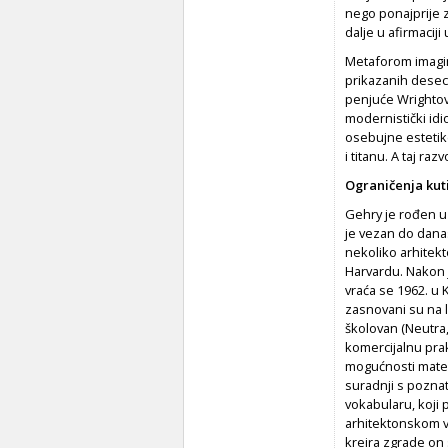
nego ponajprije z
dalje u afirmaci
Metaforom imagina
prikazanih deseci
penjuće Wrightove
modernistički idi
osebujne estetike
i titanu. A taj ra
Ograničenja kut
Gehry je rođen u T
je vezan do danas
nekoliko arhitekt
Harvardu. Nakon 
vraća se 1962. u K
zasnovani su na l
školovan (Neutra,
komercijalnu prak
mogućnosti materi
suradnji s pozna
vokabularu, koji
arhitektonskom v
kreira zgrade on 