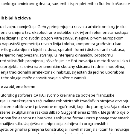
a tankoga laminiranog drveta, savijenih i isprepletenih u fluidne košaraste
ih bijelih zidova
u dizajnu namještaja Gehry primjenjuje u razvoju arhitektonskog jezika.
ena u smjeru tzv. eksplodirane estetike zakrivljenih elemenata nastupa
zej dizajna i proizvodni pogon Vitra (1989), njegovu prvom europskom
napustivši geometriju ravnih linija i ploha, komponira građevinu kao
vrtlog zakrivljenih bijelih zidova, spiralnih formi i distordiranih kubusa,
sterijerno nepovezani, stvaraju u interijeru dinamičnu prostornu
d stilističkih promjena, još važnijim se čini inovacija u metodi rada. Iako i
zu projekta zasniva na znamenitim sketchy-skicama i radnim modelima,
enja tradicionalni arhitektonski habitus, svjestan da jedino uporabom
tehnologije može ostvariti svoje složene zamisli.
ne zaobljene forme
torskog softvera CATIA, izvorno kreirana za potrebe francuske
ije, i umreženjem s računalima robotiziranih izvođačkih strojeva otvaraju
lućene oblikovne i prizvodne mogućnosti, koje do punog izražaja dolaze
ršene skulpturalne raskoši Bilbao Guggenheima iz 1997. Elegantno djelo
vnosti što asocira na barokne zaobljene forme ubrzo postaje trademark
atljiva stila. Uspješna manipulacija zahtjevnih programskih i
eta, originalna primjena konstrukcija i novih materijala (titan) te inovacije