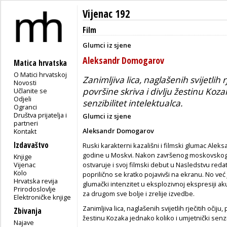
Vijenac 192
Film
Glumci iz sjene
Aleksandr Domogarov
Matica hrvatska
O Matici hrvatskoj
Zanimljiva lica, naglašenih svijetlih 
Novosti
površine skriva i divlju žestinu Koza
Učlanite se
Odjeli
senzibilitet intelektualca.
Ogranci
Društva prijatelja i
Glumci iz sjene
partneri
Aleksandr Domogarov
Kontakt
Izdavaštvo
Ruski karakterni kazališni i filmski glumac Alek
godine u Moskvi. Nakon završenog moskovskog T
Knjige
Vijenac
ostvaruje i svoj filmski debut u Nasledstvu red
Kolo
poprilično se kratko pojavivši na ekranu. No ve
Hrvatska revija
glumački intenzitet u eksplozivnoj ekspresiji a
Prirodoslovlje
za drugom sve bolje i zrelije izvedbe.
Elektroničke knjige
Zanimljiva lica, naglašenih svijetlih rječitih očiju
Zbivanja
žestinu Kozaka jednako koliko i umjetnički senzib
Najave