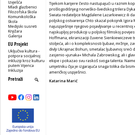
Izvješća
Tijekom karijere često nastupajući u raznim ko
Mladi glazbenici
prošlogodišnjeg norveško-švedskog trilera Dyk
Filozofska škola
Swiata redateljice Magdalene Lazarkiewicz ili
Komunikološka
poljskog ostvarenja Chto skazal pokojnik Igora M
škola
Medijski susreti
najuspješnije njegovo pojavljivanje u recentnoj 
Knjižara
najskupljoj produkciji u poljskoj filmskoj povije
Galerija
Hoffmana, ekranizaciji čuvene Sienkiewiczeve tr
stoljeća, ali i o kompleksnosti ljubavi, mržnje, 
EU Projekt
divlji Ukrajinac Bohun, smetalac ljubavnoj sreći 
Uključiva kultura -
zasjenio »junaka« Michala Zabrowskog, ali i gla
potpora socijalnoj
inkluziji kroz kulturu
ekipe i pokazao svu raskoš svoga talenta. Naime, 
putem Vijenca
umjetniku čija je izgarajuća snaga tolika da bismo
Inkluzija
američkoj uspješnici.
Katarina Marić