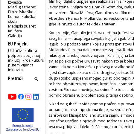
film koji daleko uspješnije realizira zamisli k
Izvješća
Mladi glazbenici
iskorištene. Kraljica noći Branka Schmidta, ipak,
Filozofska škola
posvećena čitava Maléna; Gamulinov se film da
Komunikološka
Aberdeen Hansa P. Mollanda, norveško-britans
škola
gdje je hrvatski autor tek deklarativan.
Medijski susreti
Knjižara
Konkretnije, Gamulin je tek na riječima (u festi
Galerija
svog filma — rasap ega čovjeka koji je izgubio
EU Projekt
izgubilo u podzapletima koji su protagonistovu 
Mollandov film ima daleko manje zapleta. Redate
Uključiva kultura -
potpora socijalnoj
mladoj britanskoj poslovnoj ženi Kaisi (sjajna L
inkluziji kroz kulturu
svijet polako počne urušavati nakon što je bole
putem Vijenca
zamoli da ode u Norvešku po svog oca alkoholiča
Inkluzija
i jest čitav zaplet: kako otići u drugi svijet i suoč
dugo i toliko uspješno mogao gurati pod tepih. 
to brzo obaviti zrakoplovom, kronična i sramotn
cestom. Eto road movieja, sa svime što to sa sobo
pomno obrađenu problematiku pitanja osobnog di
Nikad ne gubeći iz vida pomno praćenje putovan
pripadajućim stranputicama (koje, na svu sreću
žanrovskih klišeja) Molland stvara sjajnu simbio
konačnog rješenja njihovih međuodnosa. Tako j
ova dva pridjeva daleko češće mogu primijeniti i 