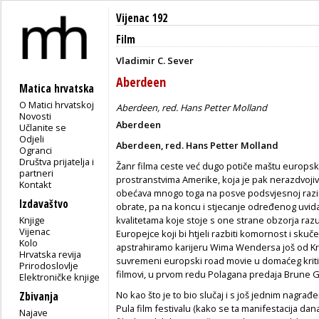
Vijenac 192
Film
Vladimir C. Sever
Aberdeen
Matica hrvatska
O Matici hrvatskoj
Aberdeen, red. Hans Petter Molland
Novosti
Aberdeen
Učlanite se
Odjeli
Aberdeen, red. Hans Petter Molland
Ogranci
Društva prijatelja i
Žanr filma ceste već dugo potiče maštu europsk
partneri
prostranstvima Amerike, koja je pak nerazdvoj
Kontakt
obećava mnogo toga na posve podsvjesnoj razini
Izdavaštvo
obrate, pa na koncu i stjecanje određenog uvida u
Knjige
kvalitetama koje stoje s one strane obzorja ra
Vijenac
Europejce koji bi htjeli razbiti komornost i sku
Kolo
apstrahiramo karijeru Wima Wendersa još od Kral
Hrvatska revija
suvremeni europski road movie u domaćeg kriti
Prirodoslovlje
filmovi, u prvom redu Polagana predaja Brune 
Elektroničke knjige
No kao što je to bio slučaj i s još jednim nagr
Zbivanja
Pula film festivalu (kako se ta manifestacija da
Najave