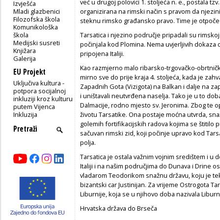
već u drugoj polovici 1. stoljeća n. e., postala tzv
Izvješća
Mladi glazbenici
organizirana na rimski način s pravom da njezi
Filozofska škola
steknu rimsko građansko pravo. Time je otpoče
Komunikološka
škola
Tarsatica i njezino područje pripadali su rimskoj 
Medijski susreti
počinjala kod Plomina. Nema uvjerljivih dokaza d
Knjižara
pripojena Italiji.
Galerija
Kao razmjerno malo ribarsko-trgovačko-obrtničko 
EU Projekt
mirno sve do prije kraja 4. stoljeća, kada je z
Uključiva kultura -
Zapadnih Gota (Vizigota) na Balkan i dalje na zapa
potpora socijalnoj
i uništavali neutvrđena naselja. Tako je u to dob
inkluziji kroz kulturu
Dalmacije, rodno mjesto sv. Jeronima. Zbog te o
putem Vijenca
Inkluzija
životu Tarsatike. Ona postaje moćna utvrda, sna
golemih fortifikacijskih radova kojima se štitilo p
sačuvan rimski zid, koji počinje upravo kod Tar
polja.
Tarsatica je ostala važnim vojnim središtem i u d
Italiji i na našim područjima do Dunava i Drine os
vladarom Teodorikom snažnu državu, koju je tek 
bizantski car Justinijan. Za vrijeme Ostrogota Tar
Liburnije, koja se u njihovo doba nazivala Liburn
Hrvatska država do Brseča