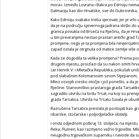
mora«. Između Lovrana i Bakra po Edrisiju nem
Dalmaciju kao dio Hrvatske, sve do Dubrovnika, 
Kako Edrisiju svakako treba vjerovati, jer je vrlo
da je na području sjevernoga Jadrana došlo do 
granica povukla od Brseča na Rječinu, da je Hrvat
u tim previranjima nestao prastari antički grad T
promjene, nego je ta promjena bila nevjerojatno
zapad ostala je otrgnuta od matice zemlje više 
Kada se dogodila ta velika promjena? Prema po
drugom mjestu, proizlazi da su nakon smrti hrv
car Henrik V. i Mletačka Republika, pokušali uni
pod slabašnim Kolomanovim sinom Stjepanom, ali
Mleci osvojili cresko otočje i još ponešto, a da 
Rječine. Stanovništvo prastaroga grada Tarsatik
sagradilo utvrdu na brdu Trsat, na koji su pren
grada Tarsatica. Utvrda na Trsatu čuvala je ubud
Razrušena Tarsatica prestala je postojati kao gr
ribarske, stočarske i poljodjelačke obitelji.
I onda odjednom potkraj 13. stoljeća, na mjestu 
Reka, Flumen, kao razmjeno važno trgovište. Mlet
neugodnu trgovačkom suparniku i navode da su »z