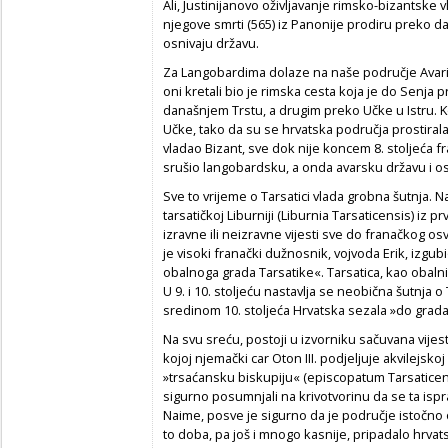
Ali, Justinijanovo oživljavanje rimsko-bizantske v
njegove smrti (565) iz Panonije prodiru preko dan
osnivaju državu.
Za Langobardima dolaze na naše područje Avari 
oni kretali bio je rimska cesta koja je do Senja
današnjem Trstu, a drugim preko Učke u Istru. 
Učke, tako da su se hrvatska područja prostiral
vladao Bizant, sve dok nije koncem 8. stoljeća fran
srušio langobardsku, a onda avarsku državu i osv
Sve to vrijeme o Tarsatici vlada grobna šutnja.
tarsatičkoj Liburniji (Liburnia Tarsaticensis) iz 
izravne ili neizravne vijesti sve do franačkog osv
je visoki franački dužnosnik, vojvoda Erik, izgu
obalnoga grada Tarsatike«. Tarsatica, kao obalni 
U 9. i 10. stoljeću nastavlja se neobična šutnja o 
sredinom 10. stoljeća Hrvatska sezala »do grada
Na svu sreću, postoji u izvorniku sačuvana vijes
kojoj njemački car Oton III. podjeljuje akvilejskoj
»trsaćansku biskupiju« (episcopatum Tarsaticens
sigurno posumnjali na krivotvorinu da se ta ispr
Naime, posve je sigurno da je područje istočno o
to doba, pa još i mnogo kasnije, pripadalo hrvat