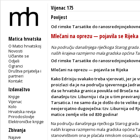
Vijenac 175
Povijest
Od rimske Tarsatike do ranosrednjovjekovne
Mlečani na oprezu — pojavila se Rijeka
Matica hrvatska
O Matici hrvatskoj
Na području današnjega riječkoga Starog grada n
Novosti
naših krajeva razmjerno mala gradska općina Ta
Učlanite se
Od rimske Tarsatike do ranosrednjovjekovne
Odjeli
Ogranci
Mlečani na oprezu — pojavila se Rijeka
Društva prijatelja i
partneri
Kako Edrisiju svakako treba vjerovati, jer je 
Kontakt
proizlazi da je na području sjevernoga Jadr
Izdavaštvo
da se hrvatska granica povukla od Brseča na R
Knjige
današnju tzv. Liburniju i da je u tim previran
Vijenac
Tarsatica. I ne samo da je došlo do te velike
Kolo
nevjerojatno dugovječna: tzv. Liburnija od R
Hrvatska revija
matice zemlje više od 83
0 godina!
Prirodoslovlje
Elektroničke knjige
Na području današnjega riječkoga Starog grada 
naših krajeva razmjerno mala gradska općina T
Zbivanja
stanovništvom ona je plaćala rimskom osvajaču p
Najave