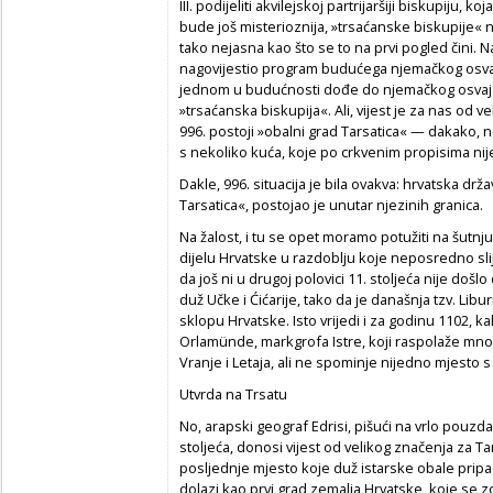
III. podijeliti akvilejskoj partrijaršiji biskupiju, 
bude još misterioznija, »trsaćanske biskupije« nije
tako nejasna kao što se to na prvi pogled čini. Na
nagovijestio program budućega njemačkog osvajanj
jednom u budućnosti dođe do njemačkog osvajan
»trsaćanska biskupija«. Ali, vijest je za nas od ve
996. postoji »obalni grad Tarsatica« — dakako, ne
s nekoliko kuća, koje po crkvenim propisima nije
Dakle, 996. situacija je bila ovakva: hrvatska drž
Tarsatica«, postojao je unutar njezinih granica.
Na žalost, i tu se opet moramo potužiti na šutnj
dijelu Hrvatske u razdoblju koje neposredno slij
da još ni u drugoj polovici 11. stoljeća nije doš
duž Učke i Ćićarije, tako da je današnja tzv. Libur
sklopu Hrvatske. Isto vrijedi i za godinu 1102, kak
Orlamünde, markgrofa Istre, koji raspolaže mnog
Vranje i Letaja, ali ne spominje nijedno mjesto 
Utvrda na Trsatu
No, arapski geograf Edrisi, pišući na vrlo pouz
stoljeća, donosi vijest od velikog značenja za Ta
posljednje mjesto koje duž istarske obale pripa
dolazi kao prvi grad zemalja Hrvatske, koje se z