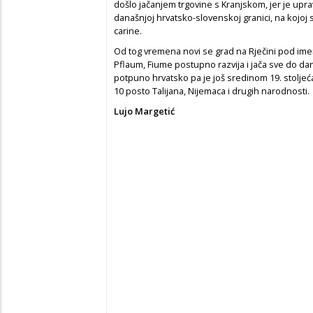
došlo jačanjem trgovine s Kranjskom, jer je upr
današnjoj hrvatsko-slovenskoj granici, na kojoj 
carine.
Od tog vremena novi se grad na Rječini pod ime
Pflaum, Fiume postupno razvija i jača sve do dan
potpuno hrvatsko pa je još sredinom 19. stoljeć
10 posto Talijana, Nijemaca i drugih narodnosti.
Lujo Margetić