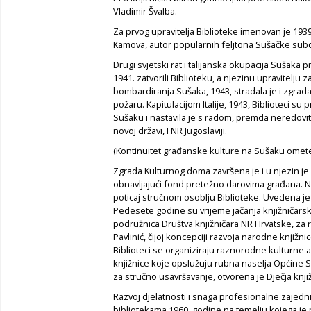
Vladimir Švalba.
Za prvog upravitelja Biblioteke imenovan je 1939.
Kamova, autor popularnih feljtona Sušačke subo
Drugi svjetski rat i talijanska okupacija Sušaka pr
1941. zatvorili Biblioteku, a njezinu upravitelju 
bombardiranja Sušaka, 1943, stradala je i zgrada
požaru. Kapitulacijom Italije, 1943, Biblioteci su
Sušaku i nastavila je s radom, premda neredovito.
novoj državi, FNR Jugoslaviji.
(Kontinuitet građanske kulture na Sušaku ometen
Zgrada Kulturnog doma završena je i u njezin je 
obnavljajući fond pretežno darovima građana. N
poticaj stručnom osoblju Biblioteke. Uvedena je 
Pedesete godine su vrijeme jačanja knjižničarske 
podružnica Društva knjižničara NR Hrvatske, za r
Pavlinić, čijoj koncepciji razvoja narodne knjižn
Biblioteci se organiziraju raznorodne kulturne 
knjižnice koje opslužuju rubna naselja Općine 
za stručno usavršavanje, otvorena je Dječja knji
Razvoj djelatnosti i snaga profesionalne zajed
bibliotekama 1960. godine na temelju kojega je