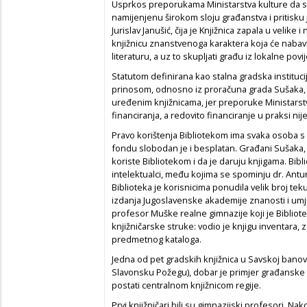
Usprkos preporukama Ministarstva kulture da sv
namijenjenu širokom sloju građanstva i pritisk
Jurislav Janušić, čija je Knjižnica zapala u velike 
knjižnicu znanstvenoga karaktera koja će nabavlj
literaturu, a uz to skupljati građu iz lokalne povij
Statutom definirana kao stalna gradska instituci
prinosom, odnosno iz proračuna grada Sušaka, 
uređenim knjižnicama, jer preporuke Ministarstv
financiranja, a redovito financiranje u praksi ni
Pravo korištenja Bibliotekom ima svaka osoba s 
fondu slobodan je i besplatan. Građani Sušaka, o
koriste Bibliotekom i da je daruju knjigama. Bibl
intelektualci, među kojima se spominju dr. Antu
Biblioteka je korisnicima ponudila velik broj tek
izdanja Jugoslavenske akademije znanosti i umjetno
profesor Muške realne gimnazije koji je Biblio
knjižničarske struke: vodio je knjigu inventara,
predmetnog kataloga.
Jedna od pet gradskih knjižnica u Savskoj banovi
Slavonsku Požegu), dobar je primjer građanske k
postati centralnom knjižnicom regije.
Prvi knjižničari bili su gimnazijski profesori. Nak