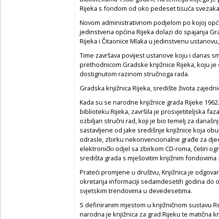
Rijeka s fondom od oko pedeset tisuća svezaka 
Novom administrativnom podjelom po kojoj opći
jedinstvena općina Rijeka dolazi do spajanja G
Rijeka i Čitaonice Mlaka u jedinstvenu ustanovu,
Time završava povijest ustanove koju i danas 
prethodnicom Gradske knjižnice Rijeka, koju je 
dostignutom razinom stručnoga rada.
Gradska knjižnica Rijeka, središte života zajedni
Kada su se narodne knjižnice grada Rijeke 1962
biblioteku Rijeka, završila je prosvjetiteljska faz
ozbiljan stručni rad, koji je bio temelj za današ
sastavljene od jake središnje knjižnice koja obu
odrasle, zbirku nekonvencionalne građe za djecu
elektronički odjel sa zbirkom CD-roma, četiri o
središta grada s mješovitim knjižnim fondovima 
Prateći promjene u društvu, Knjižnica je odgovar
okretanja informaciji sedamdesetih godina do ok
svjetskim trendovima u devedesetima.
S definiranim mjestom u knjižničnom sustavu Re
narodna je knjižnica za grad Rijeku te matična kn