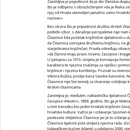
Zanimljiva je pojedinost da je dio članstva dvap
što je odbijeno s obrazloženjem »da je Rieka zem
njoj od Hrvata utemeljen jamačno samo hrvatsk
nazivao«.
Bez obzira što je pripadnost društvu ilirskih čita
politički izbor, s današnje perspektive nije nam n
Čitaonice bila početak knjižnične djelatnosti u d
da Čitaonica ustrojava družtvenu knjižnicu, na
starješinama knjižničari, Pravila određuju obvez
»da članovi imaju pravo novine, časopise i knjige,
U Ljetopisu za 1913. iznijeta je koncepcija formi
karaktera te njezina značenja za riječko i primo
knjižnice i njezinu korištenju. Poznati su imen
Viktora Ružića, poslije bana Savske banovine. N
Čitaonice nije bio temelj za stvaranje ozbiljnije k
ilirskim čitaonicama.
Zanimljiva je, međutim, nakladnička djelatnost 
časopisa »Neven«, 1858. godine, što ga je Matica i
u tom trenutku bio jedini hrvatski književni časo
hrvatske kulture. Važno je i izdavanje Spomen-k
pedesete obljetnice Čitaonice jer je to izdanje
Čitaonice tijekom pola stoljeća njezina rada. (Gra
Izdavačkom kućom Adamić u jubilarnoj 2000. njez