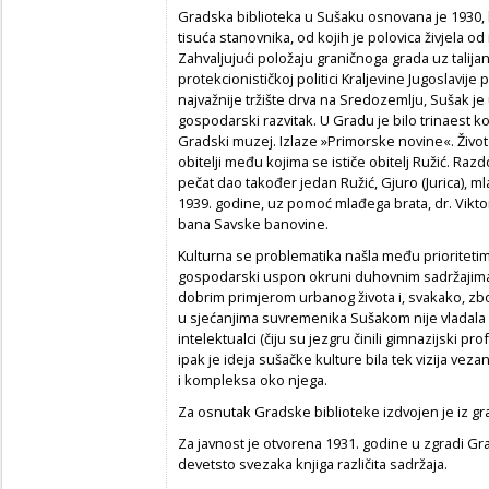
Gradska biblioteka u Sušaku osnovana je 1930,
tisuća stanovnika, od kojih je polovica živjela od
Zahvaljujući položaju graničnoga grada uz talijan
protekcionističkoj politici Kraljevine Jugoslavije
najvažnije tržište drva na Sredozemlju, Sušak je
gospodarski razvitak. U Gradu je bilo trinaest k
Gradski muzej. Izlaze »Primorske novine«. Živo
obitelji među kojima se ističe obitelj Ružić. Raz
pečat dao također jedan Ružić, Gjuro (Jurica), m
1939. godine, uz pomoć mlađega brata, dr. Vikto
bana Savske banovine.
Kulturna se problematika našla među prioritetim
gospodarski uspon okruni duhovnim sadržajima
dobrim primjerom urbanog života i, svakako, zbo
u sjećanjima suvremenika Sušakom nije vladala 
intelektualci (čiju su jezgru činili gimnazijski p
ipak je ideja sušačke kulture bila tek vizija ve
i kompleksa oko njega.
Za osnutak Gradske biblioteke izdvojen je iz 
Za javnost je otvorena 1931. godine u zgradi G
devetsto svezaka knjiga različita sadržaja.