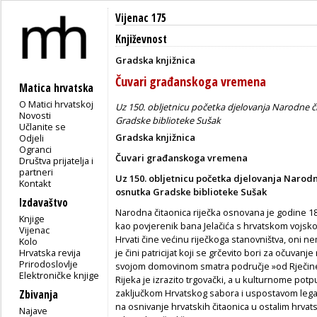
Vijenac 175
Književnost
Gradska knjižnica
Čuvari građanskoga vremena
Matica hrvatska
O Matici hrvatskoj
Uz 150. obljetnicu početka djelovanja Narodne čit
Novosti
Gradske biblioteke Sušak
Učlanite se
Gradska knjižnica
Odjeli
Ogranci
Čuvari građanskoga vremena
Društva prijatelja i
partneri
Uz 150. obljetnicu početka djelovanja Narodne
Kontakt
osnutka Gradske biblioteke Sušak
Izdavaštvo
Narodna čitaonica riječka osnovana je godine 1
Knjige
kao povjerenik bana Jelačića s hrvatskom vojsk
Vijenac
Hrvati čine većinu riječkoga stanovništva, oni ne
Kolo
Hrvatska revija
je čini patricijat koji se grčevito bori za očuvanj
Prirodoslovlje
svojom domovinom smatra područje »od Rječin
Elektroničke knjige
Rijeka je izrazito trgovački, a u kulturnome pot
zaključkom Hrvatskog sabora i uspostavom legaln
Zbivanja
na osnivanje hrvatskih čitaonica u ostalim hrva
Najave