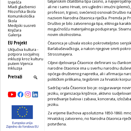
talijanskim čitalištima tipa casino, a najvjerojat
Izvješća
Mladi glazbenici
ali ne i samo Hrvati, oni ugledni i imućni (plemići, 
Filozofska škola
profesori, trgovci, svećenici) osnovali Društvo
Komunikološka
nazivom Narodna čitaonica riječka. Premda je P
škola
Društvo je bilo zatvorenoga tipa, elitnoga karak
Medijski susreti
mogućnošću materijalnoga podupiranja. Stvarna
Knjižara
novim okolnostima.
Galerija
EU Projekt
Čitaonica je uživala visoko pokroviteljstvo sen
Barlabaševačkoga, a nakon njegove smrti pokrovi
Uključiva kultura -
potpora socijalnoj
Strossmayera.
inkluziji kroz kulturu
Ciljevi djelovanja Čitaonice definirani su članko
putem Vijenca
Inkluzija
narodne čitaonice ima u sverhu narodnu duševnu
općega društvenog napretka, ali i afirmacija nar
političkim prilikama, tegobnim za hrvatski korpus 
Sadržaj rada Čitaonice bio je: osiguravanje novi
jeziku, organizacija knjižnice, aktivno sudjelova
priređivanje balova i zabava, koncerata, izložab
jeziku.
Za vrijeme Bachova apsolutizma 1850-1860. mnogo
Hrvatskoj zatvoreno, no Narodna čitaonica riječka
potvrđena.