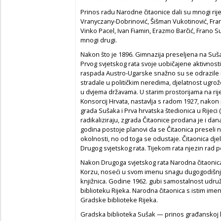
Prinos radu Narodne čitaonice dali su mnogi riječk
Vranyczany-Dobrinović, Šišman Vukotinović, Franj
Vinko Pacel, Ivan Fiamin, Erazmo Barčić, Frano Sup
mnogi drugi.
Nakon što je 1896. Gimnazija preseljena na Sušak
Prvog svjetskog rata svoje uobičajene aktivnost
raspada Austro-Ugarske snažno su se odrazile n
stradale u političkim neredima, djelatnost ugrože
u dvjema državama. U starim prostorijama na rij
Konsorcij Hrvata, nastavlja s radom 1927, nako
grada Sušaka i Prva hrvatska štedionica u Rijeci 
radikaliziraju, zgrada Čitaonice prodana je i da
godina postoje planovi da se Čitaonica preseli n
okolnosti, no od toga se odustaje. Čitaonica d
Drugog svjetskog rata. Tijekom rata njezin rad 
Nakon Drugoga svjetskog rata Narodna čitaonica 
Korzu, noseći u svom imenu snagu dugogodišnje 
knjižnica. Godine 1962. gubi samostalnost udru
biblioteku Rijeka. Narodna čitaonica s istim imeno
Gradske biblioteke Rijeka.
Gradska biblioteka Sušak — prinos građanskoj k