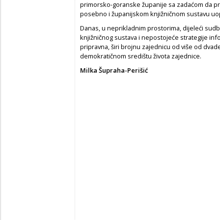
primorsko-goranske županije sa zadaćom da pru
posebno i županijskom knjižničnom sustavu uo
Danas, u neprikladnim prostorima, dijeleći sud
knjižničnog sustava i nepostojeće strategije inf
pripravna, širi brojnu zajednicu od više od dvade
demokratičnom središtu života zajednice.
Milka Šupraha-Perišić