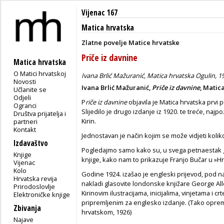
Vijenac 167
Matica hrvatska
Zlatne povelje Matice hrvatske
Priče iz davnine
Matica hrvatska
O Matici hrvatskoj
Ivana Brlić Mažuranić, Matica hrvatska Ogulin, 1
Novosti
Ivana Brlić Mažuranić,
Priče iz davnine
, Matic
Učlanite se
Odjeli
P
riče iz davnine
objavila je Matica hrvatska prvi p
Ogranci
Slijedilo je drugo izdanje iz 1920. te treće, najpoz
Društva prijatelja i
Kirin.
partneri
Kontakt
Jednostavan je način kojim se može vidjeti koli
Izdavaštvo
Pogledajmo samo kako su, u svega petnaestak g
Knjige
knjige, kako nam to prikazuje Franjo Bučar u »Hrva
Vijenac
Kolo
Godine 1924. izašao je engleski prijevod, pod 
Hrvatska revija
nakladi glasovite londonske knjižare George Al
Prirodoslovlje
Kirinovim ilustracijama, inicijalima, vinjetama i 
Elektroničke knjige
pripremljenim za englesko izdanje. (Tako opre
Zbivanja
hrvatskom, 1926)
Najave