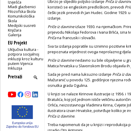
Ubrzo je slijedilo poljsko izdanje
Priča iz davnin
Izvješća
Mladi glazbenici
koristeći se engleskim predloškom, prevodi
Pri
Filozofska škola
češki jezik prevodi ih Jan Hudec. Godine 1929. u
Komunikološka
izdanje.
škola
Medijski susreti
Priče iz davnine
izlaze 1930. na njemačkom. Prire
Knjižara
prijevodu Nikolaja Fedorova i Ivana Brlića, sina I
Galerija
Priča
na francuski i slovački.
EU Projekt
Sva ta izdanja popratile su iznimno pozitivne krit
Uključiva kultura -
prepoznata vrijednost ovoga neprolaznog djela,
potpora socijalnoj
inkluziji kroz kulturu
Priče iz davnine
nedavno su bile objavljene u gr
putem Vijenca
Matica hrvatska u Slavonskom Brodu objavila ih 
Inkluzija
Sada je pred nama luksuzno izdanje
Priča iz da
Mažuranić u povodu 125. godišnjice njezina rođe
osnutka grada Ogulina.
U knjizi se nalaze Kirinove ilustracije iz 1956. i 1
Bratulića, koji još jednom ističe veličinu autoriči
Orlića, neizostavnoga Vladimira Kirina, Cvijete J
ilustratora izvan Hrvatske, potvrđuje koliko je ins
Priča iz davnine
.
Treba napomenuti da je u knjizi i reprodukcija po
izradio Oto Antonini.