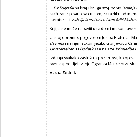
U
Bibliografiji
na kraju knjige stoji popis
Izda
nja 
Mažuranić pisano sa crticom, za razliku od imen
literature!) i
Važnija literatura o Ivani Brlić Mažur
Knjiga se može nabaviti u tvrdom i mekom uvezu
U istoj opremi, s pogovorom Josipa Bratulića, Ma
davnina
i na njemačkom jeziku u prijevodu Cam
Urväterzeiten.
U
Dodatku
se nalaze
Primjedbe i
Izdanja svakako zaslužuju pozornost, kojoj ovdj
sveukupno djelovanje Ogranka Matice hrvatske 
Vesna Zednik