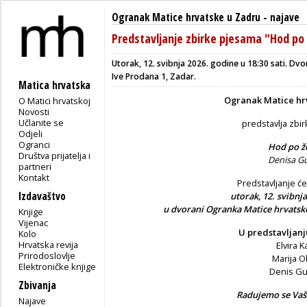
Ogranak Matice hrvatske u Zadru
-
najave
Predstavljanje zbirke pjesama "Hod po 
Utorak, 12. svibnja 2026. godine u 18:30 sati. D
Ive Prodana 1, Zadar.
Matica hrvatska
Ogranak Matice hr
O Matici hrvatskoj
Novosti
Učlanite se
predstavlja zbi
Odjeli
Ogranci
Hod po ž
Društva prijatelja i
Denisa Gu
partneri
Kontakt
Predstavljanje će
Izdavaštvo
utorak, 12. svibnja
u dvorani Ogranka Matice hrvatske
Knjige
Vijenac
U predstavljanj
Kolo
Hrvatska revija
Elvira K
Prirodoslovlje
Marija 
Elektroničke knjige
Denis Gu
Zbivanja
Radujemo se Vaš
Najave