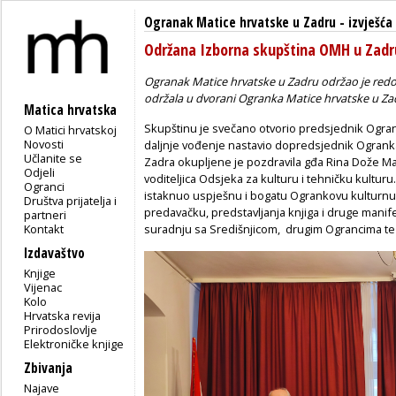
Ogranak Matice hrvatske u Zadru
-
izvješća
Održana Izborna skupština OMH u Zadr
Ogranak Matice hrvatske u Zadru održao je redo
održala u dvorani Ogranka Matice hrvatske u Zadr
Matica hrvatska
Skupštinu je svečano otvorio predsjednik Ogrank
O Matici hrvatskoj
Novosti
daljnje vođenje nastavio dopredsjednik Ogranka
Učlanite se
Zadra okupljene je pozdravila gđa Rina Dože Marin
Odjeli
voditeljica Odsjeka za kulturu i tehničku kultur
Ogranci
istaknuo uspješnu i bogatu Ogrankovu kulturnu 
Društva prijatelja i
predavačku, predstavljanja knjiga i druge manif
partneri
Kontakt
suradnju sa Središnjicom, drugim Ograncima te 
Izdavaštvo
Knjige
Vijenac
Kolo
Hrvatska revija
Prirodoslovlje
Elektroničke knjige
Zbivanja
Najave