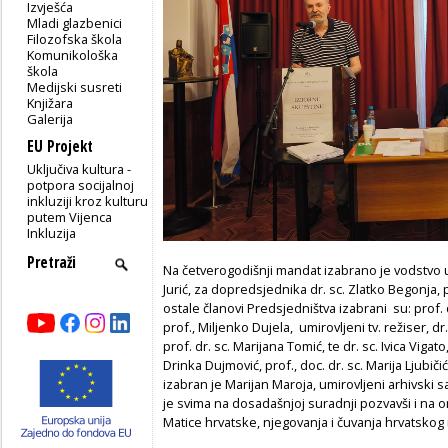
Izvješća
Mladi glazbenici
Filozofska škola
Komunikološka
škola
Medijski susreti
Knjižara
Galerija
EU Projekt
Uključiva kultura -
potpora socijalnoj
inkluziji kroz kulturu
putem Vijenca
Inkluzija
Na četverogodišnji mandat izabrano je vodstvo u
Jurić, za dopredsjednika dr. sc. Zlatko Begonja, 
ostale članovi Predsjedništva izabrani su: prof. d
prof., Miljenko Dujela, umirovljeni tv. režiser, dr
prof. dr. sc. Marijana Tomić, te dr. sc. Ivica Viga
Drinka Dujmović, prof., doc. dr. sc. Marija Ljubičić 
izabran je Marijan Maroja, umirovljeni arhivski s
je svima na dosadašnjoj suradnji pozvavši i na o
Matice hrvatske, njegovanja i čuvanja hrvatskog