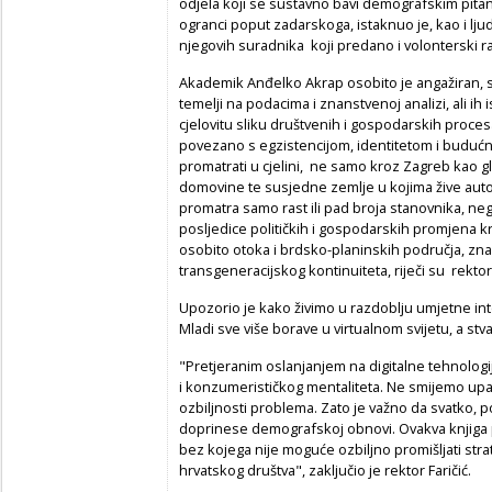
odjela koji se sustavno bavi demografskim pitan
ogranci poput zadarskoga, istaknuo je, kao i lju
njegovih suradnika koji predano i volonterski r
Akademik Anđelko Akrap osobito je angažiran, str
temelji na podacima i znanstvenoj analizi, ali ih 
cjelovitu sliku društvenih i gospodarskih proce
povezano s egzistencijom, identitetom i budu
promatrati u cjelini, ne samo kroz Zagreb kao gl
domovine te susjedne zemlje u kojima žive aut
promatra samo rast ili pad broja stanovnika, nego
posljedice političkih i gospodarskih promjena kr
osobito otoka i brdsko-planinskih područja, znači
transgeneracijskog kontinuiteta, riječi su rektora
Upozorio je kako živimo u razdoblju umjetne intel
Mladi sve više borave u virtualnom svijetu, a stva
"Pretjeranim oslanjanjem na digitalne tehnologij
i konzumerističkog mentaliteta. Ne smijemo upas
ozbiljnosti problema. Zato je važno da svatko, po
doprinese demografskoj obnovi. Ovakva knjiga p
bez kojega nije moguće ozbiljno promišljati str
hrvatskog društva", zaključio je rektor Faričić.