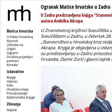
Ogranak Matice hrvatske u Zadru
U Zadru predstavljena knjiga "Stanovni
autora Anđelka Akrapa
U Znanstvenoj knjižnici Sveučilišta 
Matica hrvatska
Sveučilištem u Zadru, u četvrtak 28.
O Matici hrvatskoj
Novosti
„Stanovništvo u Hrvatskoj kroz sto
Učlanite se
Akrapa. Knjiga je objavljena u izda
Odjeli
Ogranci
su predstavljanju u Zadru prisustvo
Društva prijatelja i
hrvatske, Damir Zorić i
glavni tajnik
partneri
Kontakt
Izdavaštvo
Knjige
Vijenac
Kolo
Hrvatska revija
Prirodoslovlje
Elektroničke knjige
Zbivanja
Najave