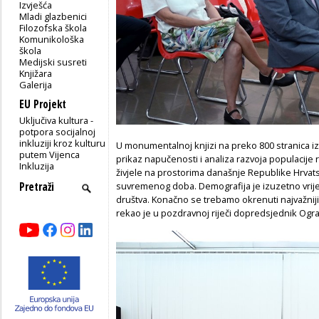
Izvješća
Mladi glazbenici
Filozofska škola
Komunikološka
škola
Medijski susreti
Knjižara
Galerija
EU Projekt
Uključiva kultura -
potpora socijalnoj
inkluziji kroz kulturu
U monumentalnoj knjizi na preko 800 stranica i
putem Vijenca
prikaz napučenosti i analiza razvoja populacije r
Inkluzija
živjele na prostorima današnje Republike Hrva
suvremenog doba. Demografija je izuzetno vrijedn
društva. Konačno se trebamo okrenuti najvažni
rekao je u pozdravnoj riječi dopredsjednik Ogr