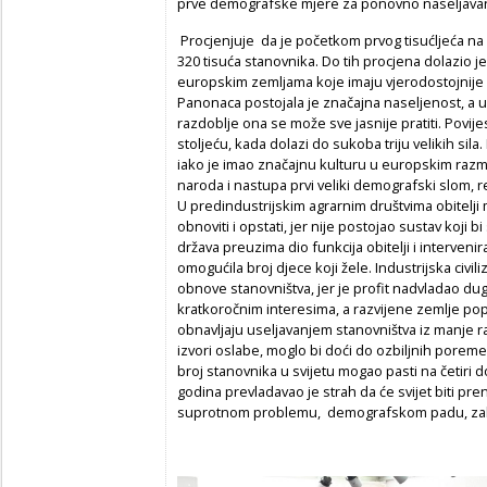
prve demografske mjere za ponovno naseljavan
Procjenjuje da je početkom prvog tisućljeća na
320 tisuća stanovnika. Do tih procjena dolazio j
europskim zemljama koje imaju vjerodostojnije d
Panonaca postojala je značajna naseljenost, a u
razdoblje ona se može sve jasnije pratiti. Povij
stoljeću, kada dolazi do sukoba triju velikih sil
iako je imao značajnu kulturu u europskim razm
naroda i nastupa prvi veliki demografski slom,
U predindustrijskim agrarnim društvima obitelji
obnoviti i opstati, jer nije postojao sustav koji bi s
država preuzima dio funkcija obitelji i intervenir
omogućila broj djece koji žele. Industrijska civi
obnove stanovništva, jer je profit nadvladao du
kratkoročnim interesima, a razvijene zemlje p
obnavljaju useljavanjem stanovništva iz manje ra
izvori oslabe, moglo bi doći do ozbiljnih porem
broj stanovnika u svijetu mogao pasti na četiri do
godina prevladavao je strah da će svijet biti pr
suprotnom problemu, demografskom padu, zakl