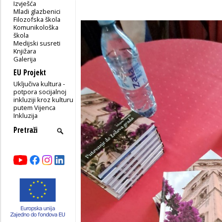
Izvješća
Mladi glazbenici
Filozofska škola
Komunikološka
škola
Medijski susreti
Knjižara
Galerija
EU Projekt
Uključiva kultura -
potpora socijalnoj
inkluziji kroz kulturu
putem Vijenca
Inkluzija