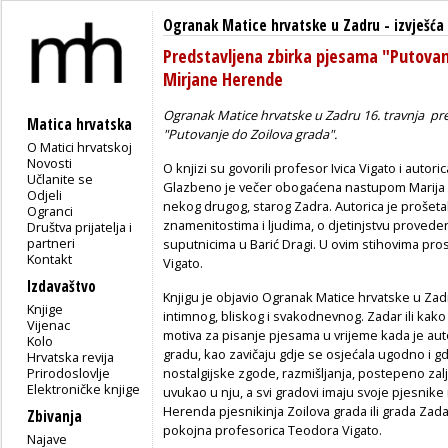
Ogranak Matice hrvatske u Zadru
-
izvješća
Predstavljena zbirka pjesama "Putovan
Mirjane Herende
Ogranak Matice hrvatske u Zadru 16. travnja pr
Matica hrvatska
"Putovanje do Zoilova grada".
O Matici hrvatskoj
Novosti
O knjizi su govorili profesor Ivica Vigato i autor
Učlanite se
Glazbeno je večer obogaćena nastupom Marija Pa
Odjeli
nekog drugog, starog Zadra. Autorica je prošet
Ogranci
znamenitostima i ljudima, o djetinjstvu provedeno
Društva prijatelja i
partneri
suputnicima u Barić Dragi. U ovim stihovima pros
Kontakt
Vigato.
Izdavaštvo
Knjigu je objavio Ogranak Matice hrvatske u Zad
Knjige
intimnog, bliskog i svakodnevnog. Za
dar ili kak
Vijenac
motiva za pisanje pjesama u vrijeme kada je auto
Kolo
gradu, kao zavičaju gdje se osjećala ugodno i gd
Hrvatska revija
Prirodoslovlje
nostalgijske zgode, razmišljanja, postepeno zalj
Elektroničke knjige
uvukao u nju, a svi gradovi imaju svoje pjesnike 
Herenda pjesnikinja Zoilova grada ili grada Zadar
Zbivanja
pokojna profesorica Teodora Vigato.
Najave