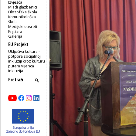
Izvješća
Mladi glazbenici
Filozofska škola
Komunikološka
škola
Medijski susreti
Knjižara
Galerija
EU Projekt
Uključiva kultura -
potpora socijalnoj
inkluziji kroz kulturu
putem Vijenca
Inkluzija