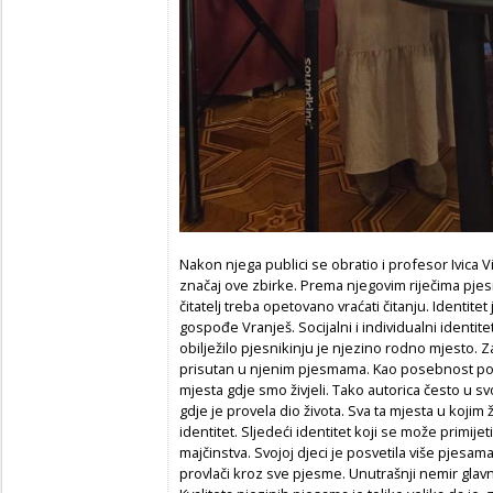
Nakon njega publici se obratio i profesor Ivica Vi
značaj ove zbirke. Prema njegovim riječima pjes
čitatelj treba opetovano vraćati čitanju. Identite
gospođe Vranješ. Socijalni i individualni identitet
obilježilo pjesnikinju je njezino rodno mjesto. Za
prisutan u njenim pjesmama. Kao posebnost po
mjesta gdje smo živjeli. Tako autorica često u 
gdje je provela dio života. Sva ta mjesta u kojim 
identitet. Sljedeći identitet koji se može primijet
majčinstva. Svojoj djeci je posvetila više pjesama
provlači kroz sve pjesme. Unutrašnji nemir glav