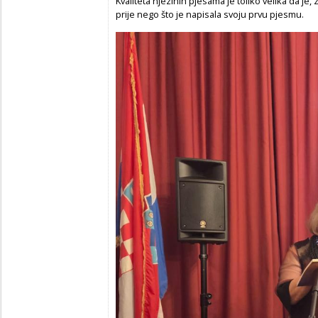
Kvaliteta njezinih pjesama je toliko velika da je, z
prije nego što je napisala svoju prvu pjesmu.