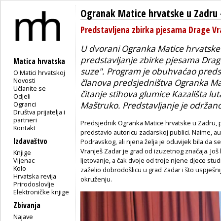
Ogranak Matice hrvatske u Zadru
Predstavljena zbirka pjesama Drage Vr
U dvorani Ogranka Matice hrvatske
predstavljanje zbirke pjesama Drag
Matica hrvatska
suze"
. Program je obuhvaćao predst
O Matici hrvatskoj
Novosti
članova predsjedništva Ogranka Mat
Učlanite se
čitanje stihova glumice Kazališta lu
Odjeli
Ogranci
Maštruko. Predstavljanje je održano
Društva prijatelja i
partneri
Predsjednik Ogranka Matice hrvatske u Zadru, p
Kontakt
predstavio autoricu zadarskoj publici. Naime, au
Izdavaštvo
Podravskog, ali njena želja je oduvijek bila da 
Vranješ Zadar je grad od izuzetnog značaja. Još 
Knjige
Vijenac
ljetovanje, a čak dvoje od troje njene djece studir
Kolo
zaželio dobrodošlicu u grad Zadar i što uspješni
Hrvatska revija
okruženju.
Prirodoslovlje
Elektroničke knjige
Zbivanja
Najave