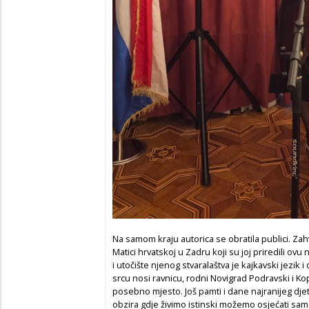
Na samom kraju autorica se obratila publici. Zah
Matici hrvatskoj u Zadru koji su joj priredili ovu
i utočište njenog stvaralaštva je kajkavski jezik i 
srcu nosi ravnicu, rodni Novigrad Podravski i Ko
posebno mjesto. Još pamti i dane najranijeg dje
obzira gdje živimo istinski možemo osjećati samo