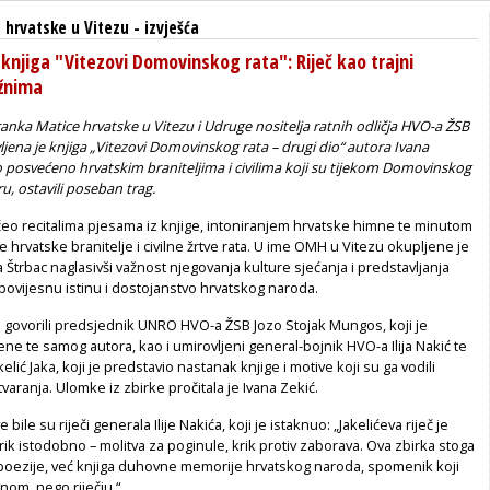
 hrvatske u Vitezu
-
izvješća
knjiga "Vitezovi Domovinskog rata": Riječ kao trajni
žnima
ranka Matice hrvatske u Vitezu i Udruge nositelja ratnih odličja HVO-a ŽSB
ljena je knjiga „Vitezovi Domovinskog rata – drugi dio“ autora Ivana
elo posvećeno hrvatskim braniteljima i civilima koji su tijekom Domovinskog
u, ostavili poseban trag.
eo recitalima pjesama iz knjige, intoniranjem hrvatske himne te minutom
e hrvatske branitelje i civilne žrtve rata. U ime OMH u Vitezu okupljene je
 Štrbac naglasivši važnost njegovanja kulture sjećanja i predstavljanja
 povijesnu istinu i dostojanstvo hrvatskog naroda.
m govorili predsjednik UNRO HVO-a ŽSB Jozo Stojak Mungos, koji je
ne te samog autora, kao i umirovljeni general-bojnik HVO-a Ilija Nakić te
elić Jaka, koji je predstavio nastanak knjige i motive koji su ga vodili
varanja. Ulomke iz zbirke pročitala je Ivana Zekić.
bile su riječi generala Ilije Nakića, koji je istaknuo: „Jakelićeva riječ je
krik istodobno – molitva za poginule, krik protiv zaborava. Ova zbirka stoga
 poezije, već knjiga duhovne memorije hrvatskog naroda, spomenik koji
nom, nego riječju.“