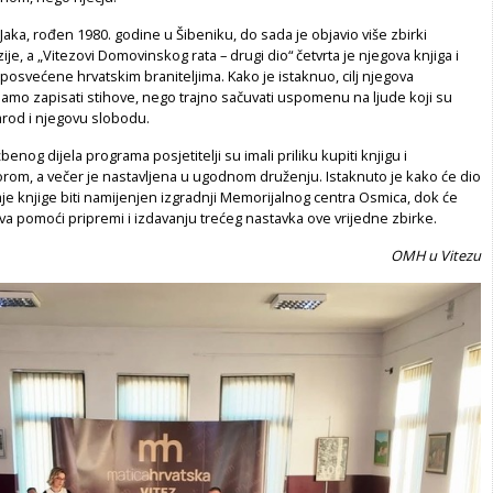
 Jaka, rođen 1980. godine u Šibeniku, do sada je objavio više zbirki
e, a „Vitezovi Domovinskog rata – drugi dio“ četvrta je njegova knjiga i
e posvećene hrvatskim braniteljima. Kako je istaknuo, cilj njegova
 samo zapisati stihove, nego trajno sačuvati uspomenu na ljude koji su
narod i njegovu slobodu.
enog dijela programa posjetitelji su imali priliku kupiti knjigu i
orom, a večer je nastavljena u ugodnom druženju. Istaknuto je kako će dio
e knjige biti namijenjen izgradnji Memorijalnog centra Osmica, dok će
va pomoći pripremi i izdavanju trećeg nastavka ove vrijedne zbirke.
OMH u Vitezu