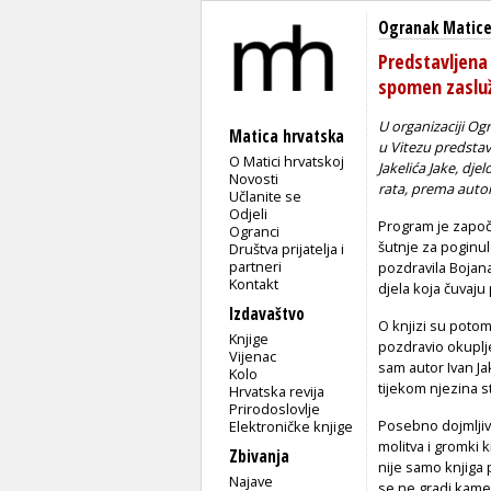
Ogranak Matice
Predstavljena 
spomen zaslu
U organizaciji Og
Matica hrvatska
u Vitezu predstav
O Matici hrvatskoj
Jakelića Jake, dj
Novosti
rata, prema autor
Učlanite se
Odjeli
Program je započ
Ogranci
šutnje za poginul
Društva prijatelja i
partneri
pozdravila Bojana
Kontakt
djela koja čuvaju
Izdavaštvo
O knjizi su poto
Knjige
pozdravio okuplje
Vijenac
sam autor Ivan Jak
Kolo
tijekom njezina st
Hrvatska revija
Prirodoslovlje
Posebno dojmljive 
Elektroničke knjige
molitva i gromki 
Zbivanja
nije samo knjiga
Najave
se ne gradi kame