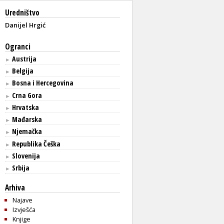
Uredništvo
Danijel Hrgić
Ogranci
Austrija
►
Belgija
►
Bosna i Hercegovina
►
Crna Gora
►
Hrvatska
►
Mađarska
►
Njemačka
►
Republika Češka
►
Slovenija
►
Srbija
►
Arhiva
Najave
Izvješća
Knjige