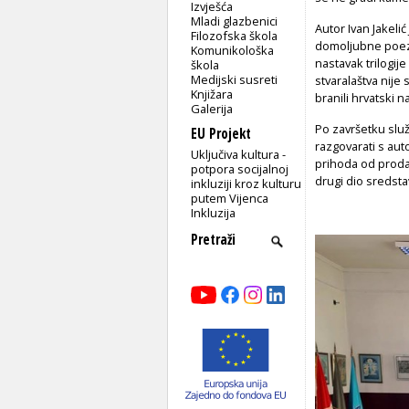
Izvješća
Mladi glazbenici
Autor Ivan Jakelić
Filozofska škola
domoljubne poezij
Komunikološka
nastavak trilogij
škola
Medijski susreti
stvaralaštva nije
Knjižara
branili hrvatski 
Galerija
Po završetku služb
EU Projekt
razgovarati s aut
Uključiva kultura -
prihoda od prodaj
potpora socijalnoj
drugi dio sredsta
inkluziji kroz kulturu
putem Vijenca
Inkluzija