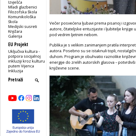
Izvješća
Mladi glazbenici
Filozofska škola
Komunikološka
škola
Večer posvećena ljubavi prema pisanoj i izgovore
Medijski susreti
autore, čitateljske entuzijaste i ljubitelje knjig
Knjižara
pod vedrim ljetnim nebom.
Galerija
EU Projekt
Publika je s velikim zanimanjem pratila interpr
autora. Posebno su se istaknuli topli, nostalgičn
Uključiva kultura -
potpora socijalnoj
duhom. Program je obuhvatio raznolike književ
inkluziji kroz kulturu
energije do zrelih autorskih glasova – potvrdivši 
putem Vijenca
književne scene.
Inkluzija