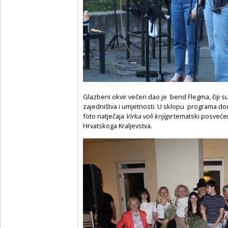
Glazbeni okvir večeri dao je bend Flegma, čiji s
zajedništva i umjetnosti. U sklopu programa dod
foto natječaja
Virka voli knjige
tematski posvećen
Hrvatskoga Kraljevstva.