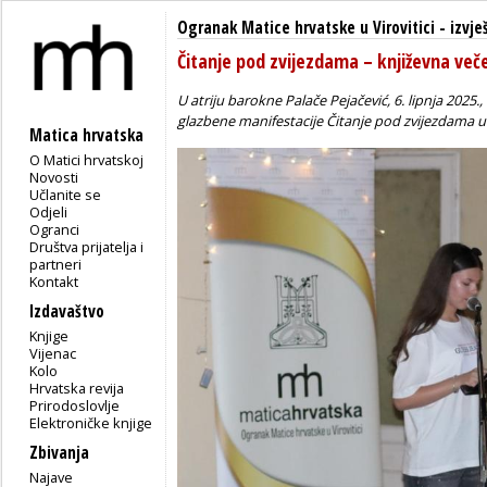
Ogranak Matice hrvatske u Virovitici
-
izvje
Čitanje pod zvijezdama – književna več
U atriju barokne Palače Pejačević, 6. lipnja 2025.
glazbene manifestacije
Čitanje pod zvijezdama
u 
Matica hrvatska
O Matici hrvatskoj
Novosti
Učlanite se
Odjeli
Ogranci
Društva prijatelja i
partneri
Kontakt
Izdavaštvo
Knjige
Vijenac
Kolo
Hrvatska revija
Prirodoslovlje
Elektroničke knjige
Zbivanja
Najave