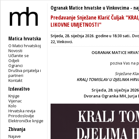
Ogranak Matice hrvatske u Vinkovcima
-
na
Predavanje Snježane Klarić Čuljak "KR
LIKOVNE UMJETNOSTI"
Srijeda, 28. siječnja 2026. godine u 18:30 sati.. 
Matica hrvatska
22, Vinkovci.
O Matici hrvatskoj
Novosti
OGRANAK MATICE HRVA
Učlanite se
Odjeli
poziva Vas na 
Ogranci
Društva prijatelja i
Snježane Klar
partneri
KRALJ TOMISLAV U DJELIMA HRV
Kontakt
Izdavaštvo
Srijeda, 28. siječnja 2026
Knjige
Dvorana Ogranka MH, Jurja D
Vijenac
Kolo
Hrvatska revija
Prirodoslovlje
Elektroničke knjige
Zbivanja
Najave