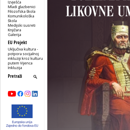
Izvješća
Mladi glazbenici
Filozofska škola
Komunikološka
škola
Medijski susreti
Knjižara
Galerija
EU Projekt
Uključiva kultura -
potpora socijalnoj
inkluziji kroz kulturu
putem Vijenca
Inkluzija