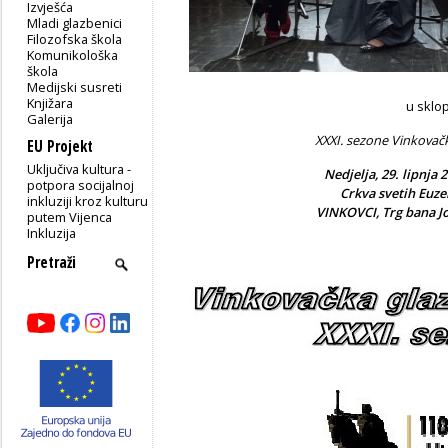
Izvješća
Mladi glazbenici
Filozofska škola
Komunikološka
škola
Medijski susreti
Knjižara
u sklo
Galerija
XXXI. sezone Vinkovač
EU Projekt
Uključiva kultura -
Nedjelja, 29. lipnja 2
potpora socijalnoj
Crkva svetih Euzeb
inkluziji kroz kulturu
VINKOVCI, Trg bana J
putem Vijenca
Inkluzija