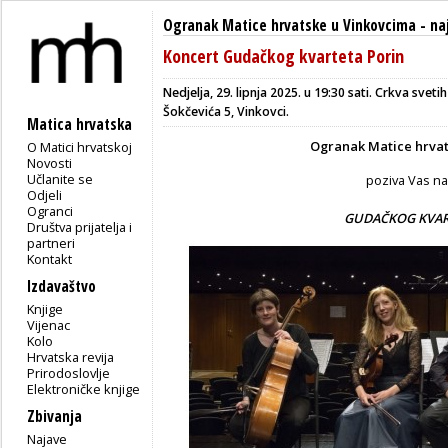
Ogranak Matice hrvatske u Vinkovcima
-
na
Koncert Gudačkog kvarteta Porin
Nedjelja, 29. lipnja 2025. u 19:30 sati. Crkva sveti
Šokčevića 5, Vinkovci.
Matica hrvatska
Ogranak Matice hrvat
O Matici hrvatskoj
Novosti
Učlanite se
poziva Vas n
Odjeli
Ogranci
GUDAČKOG KVAR
Društva prijatelja i
partneri
Kontakt
Izdavaštvo
Knjige
Vijenac
Kolo
Hrvatska revija
Prirodoslovlje
Elektroničke knjige
Zbivanja
Najave