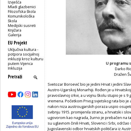
Izvješća
Mladi glazbenici
Filozofska škola
Komunikološka
škola
Medijski susreti
Knjižara
Galerija
EU Projekt
Uključiva kultura -
potpora socijalnoj
inkluziji kroz kulturu
U programu s
putem Vijenca
Inkluzija
Darko Ri
Dražen Šv
Svetozar Boroević bio je jedini Hrvat i jedini Sla
Austro-Ugarskoj Monarhiji. Rođen je u Hrvatskoj
pravoslavnoj crkvi, a u vojnu školu stupio je s 9 
vremena. Početkom Prvog svjetskog rata bio je an
nakon niza austrougarskih poraza uspio osujetiti
svibnju 1915. promijenila stranu, a hrvatski i slo
ugovorom kao nagrada, žurno je prebačen na tal
su uglavnom činili Hrvati, Slovenci i Srbi, održ
Jugoslavenski odbor hrvatskih političara iz Aust