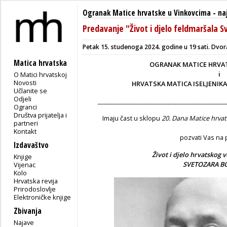
Ogranak Matice hrvatske u Vinkovcima
-
na
Predavanje "Život i djelo feldmaršala 
Petak 15. studenoga 2024. godine u 19 sati. Dvor
Matica hrvatska
OGRANAK MATICE HRVA
i
O Matici hrvatskoj
Novosti
HRVATSKA MATICA ISELJENIK
Učlanite se
Odjeli
__________________________________________
Ogranci
Društva prijatelja i
Imaju čast u sklopu
20. Dana Matice hrvat
partneri
Kontakt
pozvati Vas na
Izdavaštvo
Život i djelo hrvatskog 
Knjige
SVETOZARA B
Vijenac
Kolo
Hrvatska revija
Prirodoslovlje
Elektroničke knjige
Zbivanja
Najave