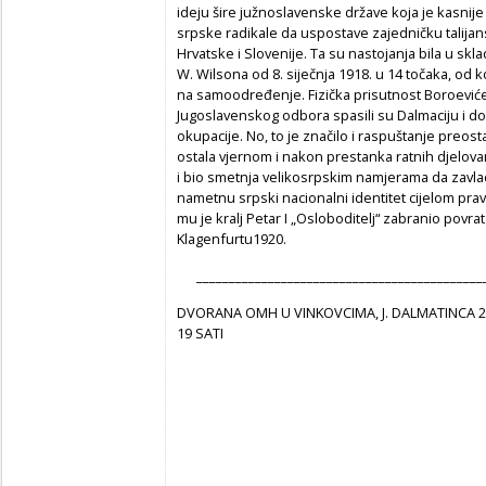
ideju šire južnoslavenske države koja je kasnije po
srpske radikale da uspostave zajedničku talija
Hrvatske i Slovenije. Ta su nastojanja bila u s
W. Wilsona od 8. siječnja 1918. u 14 točaka, od k
na samoodređenje. Fizička prisutnost Boroevićev
Jugoslavenskog odbora spasili su Dalmaciju i do
okupacije. No, to je značilo i raspuštanje preos
ostala vjernom i nakon prestanka ratnih djelovan
i bio smetnja velikosrpskim namjerama da zavla
nametnu srpski nacionalni identitet cijelom pr
mu je kralj Petar I „Osloboditelj“ zabranio povr
Klagenfurtu1920.
____________________________________________
DVORANA OMH U VINKOVCIMA, J. DALMATINCA 22
19 SATI