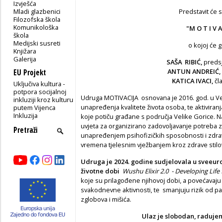
Izvješća
Mladi glazbenici
Predstavit će
Filozofska škola
Komunikološka
"M O T I V A 
škola
Medijski susreti
o kojoj će g
Knjižara
Galerija
S
AŠA RIBIĆ,
preds
ANTUN ANDREIĆ,
EU Projekt
KATICA IVACI,
čl
Uključiva kultura -
potpora socijalnoj
Udruga MOTIVACIJA osnovana je 2016. god. u Velik
inkluziji kroz kulturu
unapređenja kvalitete života osoba, te aktiviran
putem Vijenca
Inkluzija
koje potiču građane s područja Velike Gorice. N
uvjeta za organizirano zadovoljavanje potreba 
unapređenjem psihofizičkih sposobnosti i zdra
vremena tjelesnim vježbanjem kroz zdrave stilove 
Udruga je 2024. godine sudjelovala u sveeur
životne dobi
Wushu Elixir 2.0 - Developing Life 
koje su prilagođene njihovoj dobi, a povećavaju
svakodnevne aktivnosti, te smanjuju rizik od pa
zglobova i mišića.
Ulaz je slobodan, raduje