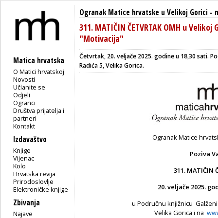
Ogranak Matice hrvatske u Velikoj Gorici
-
311. MATIČIN ČETVRTAK OMH u Velikoj Go
"Motivacija"
Četvrtak, 20. veljače 2025. godine u 18,30 sati. P
Matica hrvatska
Radića 5, Velika Gorica.
O Matici hrvatskoj
Novosti
Učlanite se
Odjeli
Ogranci
Društva prijatelja i
partneri
Kontakt
Ogranak Matice hrvatsk
Izdavaštvo
Knjige
Poziva V
Vijenac
Kolo
311
. MATIČIN
Hrvatska revija
Prirodoslovlje
20. veljače
202
5
.
god
Elektroničke knjige
Zbivanja
u Područnu knjižnicu Galženi
Velika Gorica i na
www
Najave