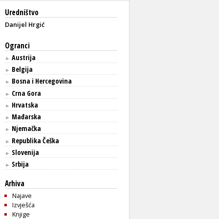
Uredništvo
Danijel Hrgić
Ogranci
Austrija
►
Belgija
►
Bosna i Hercegovina
►
Crna Gora
►
Hrvatska
►
Mađarska
►
Njemačka
►
Republika Češka
►
Slovenija
►
Srbija
►
Arhiva
Najave
Izvješća
Knjige