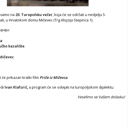
ivamo na
20. Turopolsku večer
, koja će se održati u nedjelju 5.
ti, u Hrvatskom domu Mičevec (Trg Alojzija Stepinca 1).
upaju:
ka
učko kazalište
 Mičevec
t će prikazan kratki film
Priče iz
Mičevca
.
odi
Ivan Klafurić,
a program će se odvijati na turopoljskom dijalektu.
Veselimo se Vašem dolasku!