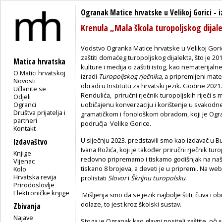
Ogranak Matice hrvatske u Velikoj Gorici
-
i
Krenula „Mala škola turopoljskog dijal
Vodstvo Ogranka Matice hrvatske u Velikoj Gorici
zaštiti domaćeg turopoljskog dijalekta, što je 2
Matica hrvatska
kulture i medija o zaštiti istog, kao nematerijalne
O Matici hrvatskoj
izradi
Turopoljskog rječnika
,
a pripremljeni mater
Novosti
obradi u Institutu za hrvatski jezik. Godine 2021.
Učlanite se
Rendulića, priručni rječnik turopoljskih riječi s
Odjeli
Ogranci
uobičajenu konverzaciju i korištenje u svakodn
Društva prijatelja i
gramatičkom i fonološkom obradom, koji je Og
partneri
područja Velike Gorice.
Kontakt
U siječnju 2023. predstavili smo kao izdavač u 
Izdavaštvo
Ivana Rožića, koji je također priručni rječnik tur
Knjige
redovno pripremamo i tiskamo godišnjak na na
Vijenac
tiskano 8 brojeva, a deveti je u pripremi. Na web
Kolo
Hrvatska revija
prolistati
Slovor
i
Škrijnu turopolsku
.
Prirodoslovlje
Elektroničke knjige
Mišljenja smo da se jezik najbolje štiti, čuva i o
dolaze, to jest kroz školski sustav.
Zbivanja
Najave
Stoga je Ogranak kao glavni nositelj zaštite, oču