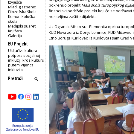
Izvješća
pokrenuo projekt
Mala škola turopoljskog dijal
Mladi glazbenici
financijski podržalo projekt koji će se održavati
Filozofska škola
Komunikološka
nositeljima zaštite dijalekta.
škola
Medijski susreti
Uz Ogranak MH to su: Plemenita općina turopol
Knjižara
KUD Nova zora iz Donje Lomnice, KUD Mičevec iz
Galerija
Etno udruga Kurilovec iz Kurilovca i sam Grad Ve
EU Projekt
Uključiva kultura -
potpora socijalnoj
inkluziji kroz kulturu
putem Vijenca
Inkluzija