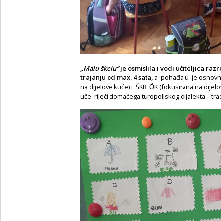
„Malu školu“
je osmislila i vodi učiteljica raz
trajanju od max. 4
sata,
a pohađaju je osnovnoš
na dijelove kuće) i ŠKRLȎK (fokusirana na dijel
uče riječi domaćega turopoljskog dijalekta – tra