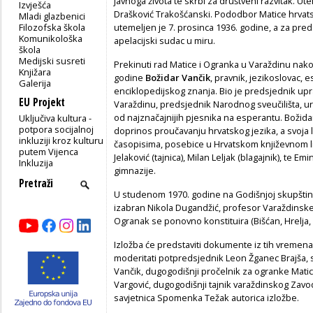
javnoga života te skrbi za društveni razvitak. Utem
Izvješća
Drašković Trakošćanski. Pododbor Matice hrvats
Mladi glazbenici
Filozofska škola
utemeljen je 7. prosinca 1936. godine, a za predsj
Komunikološka
apelacijski sudac u miru.
škola
Medijski susreti
Prekinuti rad Matice i Ogranka u Varaždinu nako
Knjižara
godine
Božidar Vančik
, pravnik, jezikoslovac, e
Galerija
enciklopedijskog znanja. Bio je predsjednik up
EU Projekt
Varaždinu, predsjednik Narodnog sveučilišta, ur
od najznačajnijih pjesnika na esperantu. Božida
Uključiva kultura -
potpora socijalnoj
doprinos proučavanju hrvatskog jezika, a svoja lin
inkluziji kroz kulturu
časopisima, posebice u Hrvatskom književnom li
putem Vijenca
Jelaković (tajnica), Milan Leljak (blagajnik), te 
Inkluzija
gimnazije.
U studenom 1970. godine na Godišnjoj skupštini
izabran Nikola Dugandžić, profesor Varaždinske
Ogranak se ponovno konstituira (Bišćan, Hrelja, 
Izložba će predstaviti dokumente iz tih vremena
moderitati potpredsjednik Leon Žganec Brajša, 
Vančik, dugogodišnji pročelnik za ogranke Mati
Vargović, dugogodišnji tajnik varaždinskog Zav
savjetnica
Spomenka Težak autorica izložbe.