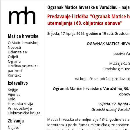
Ogranak Matice hrvatske u Varaždinu
-
naja
Predavanje i izložba "Ogranak Matice hr
utemeljenja i 60. obljetnica obnove"
Srijeda, 17. lipnja 2026. godine u 19 sati. Gradsk
Matica hrvatska
O Matici hrvatskoj
OGRANAK MATICE HRVA
Novosti
Učlanite se
poziva V
Odjeli
Ogranci
MUZEJSKU S
Društva prijatelja i
Gradskog muzej
partneri
Kontakt
na kojoj će se održati predavanja
Izdavaštvo
Ogranak Matice hrvatske u Varaždinu, 90. o
Knjige
obno
Vijenac
Kolo
Hrvatska revija
Srijeda, 17. lipnja 
Prirodoslovlje
Gradski muzej Varaždi
Elektroničke knjige
Matica hrvatska utemeljena je 1842. godine sa 
Zbivanja
identiteta u područjima umjetničkog, znanstven
Najave