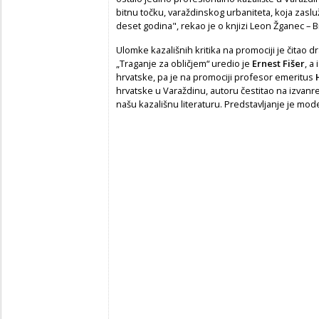
bitnu točku, varaždinskog urbaniteta, koja zasl
deset godina", rekao je o knjizi Leon Žganec – B
Ulomke kazališnih kritika na promociji je čitao 
„Traganje za obličjem“ uredio je
Ernest Fišer
, a
hrvatske, pa je na promociji profesor emeritus
hrvatske u Varaždinu, autoru čestitao na izvanre
našu kazališnu literaturu. Predstavljanje je mod