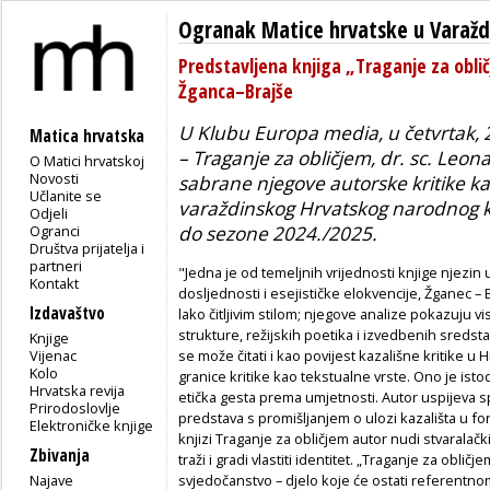
Ogranak Matice hrvatske u Varažd
Predstavljena knjiga „Traganje za obli
Žganca–Brajše
U Klubu Europa media, u četvrtak, 25
Matica hrvatska
– Traganje za obličjem, dr. sc. Leona
O Matici hrvatskoj
Novosti
sabrane njegove autorske kritike ka
Učlanite se
varaždinskog Hrvatskog narodnog k
Odjeli
Ogranci
do sezone 2024./2025.
Društva prijatelja i
partneri
"Jedna je od temeljnih vrijednosti knjige njez
Kontakt
dosljednosti i esejističke elokvencije, Žganec – B
Izdavaštvo
lako čitljivim stilom; njegove analize pokazuju
strukture, režijskih poetika i izvedbenih sredst
Knjige
Vijenac
se može čitati i kao povijest kazališne kritike u 
Kolo
granice kritike kao tekstualne vrste. Ono je isto
Hrvatska revija
etička gesta prema umjetnosti. Autor uspijeva sp
Prirodoslovlje
predstava s promišljanjem o ulozi kazališta u fo
Elektroničke knjige
knjizi Traganje za obličjem autor nudi stvaralačk
Zbivanja
traži i gradi vlastiti identitet. „Traganje za obličj
Najave
svjedočanstvo – djelo koje će ostati referentn