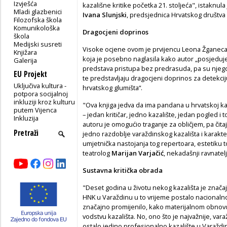
Izvješća
kazališne kritike početka 21. stoljeća", istaknul
Mladi glazbenici
Ivana Slunjski
, predsjednica Hrvatskog društva k
Filozofska škola
Komunikološka
Dragocjeni doprinos
škola
Medijski susreti
Visoke ocjene ovom je prvijencu Leona Žganeca 
Knjižara
koja je posebno naglasila kako autor „posjeduje 
Galerija
predstava pristupa bez predrasuda, pa su njeg
EU Projekt
te predstavljaju dragocjeni doprinos za detekcij
Uključiva kultura -
hrvatskog glumišta“.
potpora socijalnoj
inkluziji kroz kulturu
"Ova knjiga jedva da ima pandana u hrvatskoj kaz
putem Vijenca
– jedan kritičar, jedno kazalište, jedan pogled i 
Inkluzija
autoru je omogućio traganje za obličjem, pa čita
jedno razdoblje varaždinskog kazališta i karakter
umjetnička nastojanja tog repertoara, estetiku t
teatrolog
Marijan Varjačić
, nekadašnji ravnatel
Sustavna kritička obrada
"Deset godina u životu nekog kazališta je znač
HNK u Varaždinu u to vrijeme postalo nacionalno
značajno promijenilo, kako materijalnom obnov
vodstvu kazališta. No, ono što je najvažnije, var
ostalo jedino profesionalno kazalište u Varaždin