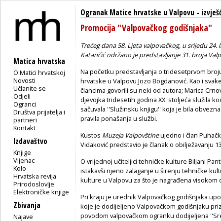
Ogranak Matice hrvatske u Valpovu
-
izvješ
Promocija "Valpovačkog godišnjaka"
Trećeg dana 58. Ljeta valpovačkog, u srijedu 24. 
Katančić održano je predstavljanje 31. broja
Valp
Matica hrvatska
Na početku predstavljanja o tridesetprvom broj
O Matici hrvatskoj
Novosti
hrvatske u Valpovu Jozo Bogdanović. Kao i svak
Učlanite se
člancima govorili su neki od autora; Marica Crnov
Odjeli
djevojka tridesetih godina XX. stoljeća služila k
Ogranci
sačuvala ''Služinsku knjigu'' koja je bila obvezna 
Društva prijatelja i
pravila ponašanja u službi.
partneri
Kontakt
Kustos
Muzeja Valpovštine
ujedno i član Puhač
Izdavaštvo
Vidaković predstavio je članak o obilježavanju 
Knjige
Vijenac
O vrijednoj učiteljici tehničke kulture Biljani Pa
Kolo
istakavši njeno zalaganje u širenju tehničke kul
Hrvatska revija
kulture u Valpovu za što je nagrađena visokom 
Prirodoslovlje
Elektroničke knjige
Pri kraju je urednik Valpovačkog godišnjaka up
Zbivanja
koje je dodijeljeno Valpovačkom godišnjaku priz
povodom valpovačkom ogranku dodijeljena ''Sreb
Najave