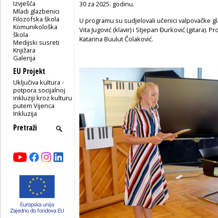
Izvješća
30 za 2025. godinu.
Mladi glazbenici
Filozofska škola
U programu su sudjelovali učenici valpovačke gl
Komunikološka
Vita Jugović (klavir) i Stjepan Đurković (gitara).
škola
Katarina Buulut Čolaković.
Medijski susreti
Knjižara
Galerija
EU Projekt
Uključiva kultura -
potpora socijalnoj
inkluziji kroz kulturu
putem Vijenca
Inkluzija