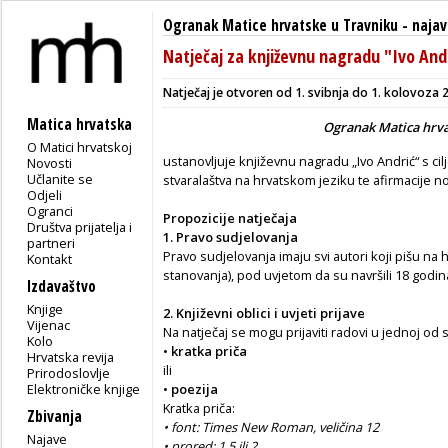
Ogranak Matice hrvatske u Travniku
-
najav
Natječaj za književnu nagradu "Ivo And
Natječaj je otvoren od 1. svibnja do 1. kolovoza 2
Matica hrvatska
Ogranak Matica hrva
O Matici hrvatskoj
ustanovljuje književnu nagradu „Ivo Andrić“ s c
Novosti
Učlanite se
stvaralaštva na hrvatskom jeziku te afirmacije no
Odjeli
Ogranci
Propozicije natječaja
Društva prijatelja i
1. Pravo sudjelovanja
partneri
Pravo sudjelovanja imaju svi autori koji pišu na
Kontakt
stanovanja), pod uvjetom da su navršili 18 godina
Izdavaštvo
Knjige
2. Književni oblici i uvjeti prijave
Vijenac
Na natječaj se mogu prijaviti radovi u jednoj od s
Kolo
•
kratka priča
Hrvatska revija
ili
Prirodoslovlje
Elektroničke knjige
•
poezija
Kratka priča:
Zbivanja
• font: Times New Roman, veličina 12
Najave
• prored: 1,5 ili 2