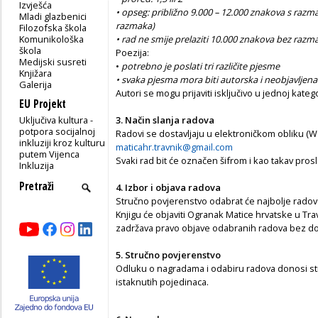
Izvješća
• opseg: približno 9.000 – 12.000 znakova s raz
Mladi glazbenici
razmaka)
Filozofska škola
Komunikološka
• rad ne smije prelaziti 10.000 znakova bez razm
škola
Poezija:
Medijski susreti
•
potrebno je poslati tri različite pjesme
Knjižara
• svaka pjesma mora biti autorska i neobjavljena
Galerija
Autori se mogu prijaviti isključivo u jednoj kategor
EU Projekt
Uključiva kultura -
3. Način slanja radova
potpora socijalnoj
Radovi se dostavljaju u elektroničkom obliku 
inkluziji kroz kulturu
maticahr.travnik@gmail.com
putem Vijenca
Svaki rad bit će označen šifrom i kao takav pros
Inkluzija
4. Izbor i objava radova
Stručno povjerenstvo odabrat će najbolje radove 
Knjigu će objaviti Ogranak Matice hrvatske u Tr
zadržava pravo objave odabranih radova bez d
5. Stručno povjerenstvo
Odluku o nagradama i odabiru radova donosi st
istaknutih pojedinaca.