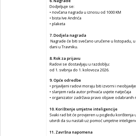
6. Nagrade
Dodjeljuje se:
• novčana nagrada u iznosu od 1000 KM
• bista Ive Andrića
• plaketa
7. Dodjela nagrada
Nagrade će biti svečano uručene u listopadu, u 
dani u Travniku.
8. Rok za prijavu
Radovi se dostavljaju u razdoblju:
od 1. svibnja do 1. kolovoza 2026.
9. Opće odredbe
• prijavljeni radovi moraju biti izvorni i neobjavlj
• slanjem rada autor prihvaća uvjete natječaja
• organizator zadržava pravo objave odabranih r
10. Korištenje umjetne inteligencije
Svaki rad bit će provjeren u pogledu korištenja 
utvrdi da su nastali uz pomoć umjetne inteligencij
11. Završna napomena